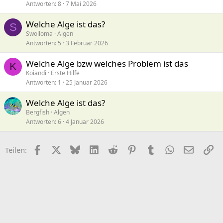
Antworten
8
7 Mai 2026
Welche Alge ist das?
S
Swolloma
Algen
Antworten
5
3 Februar 2026
Welche Alge bzw welches Problem ist das
K
Koiandi
Erste Hilfe
Antworten
1
25 Januar 2026
Welche Alge ist das?
Bergfish
Algen
Antworten
6
4 Januar 2026
Facebook
X (Twitter)
Bluesky
LinkedIn
Reddit
Pinterest
Tumblr
WhatsApp
E-Mail
Li
Teilen: