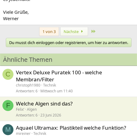
Viele Grüße,
Werner
Letzte
1 von 3
Nächste
Du musst dich einloggen oder registrieren, um hier zu antworten.
Ähnliche Themen
Vertex Deluxe Puratek 100 - welche
C
Membran/Filter
christoph1980
Technik
Antworten
6
Mittwoch um 11:40
Welche Algen sind das?
F
Felix‘
Algen
Antworten
6
23 Juni 2026
Aquael Ultramax: Plastikteil welche Funktion?
M
mireiner
Technik