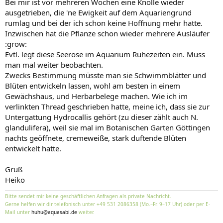
Bei mir ist vor mehreren Wochen eine Knolle wieder
ausgetrieben, die 'ne Ewigkeit auf dem Aquariengrund
rumlag und bei der ich schon keine Hoffnung mehr hatte.
Inzwischen hat die Pflanze schon wieder mehrere Ausläufer
:grow:
Evtl. legt diese Seerose im Aquarium Ruhezeiten ein. Muss
man mal weiter beobachten.
Zwecks Bestimmung müsste man sie Schwimmblätter und
Blüten entwickeln lassen, wohl am besten in einem
Gewächshaus, und Herbarbelege machen. Wie ich im
verlinkten Thread geschrieben hatte, meine ich, dass sie zur
Untergattung Hydrocallis gehört (zu dieser zählt auch N.
glandulifera), weil sie mal im Botanischen Garten Göttingen
nachts geöffnete, cremeweiße, stark duftende Blüten
entwickelt hatte.
Gruß
Heiko
Bitte sendet mir keine geschäftlichen Anfragen als private Nachricht.
Gerne helfen wir dir telefonisch unter +49 531 2086358 (Mo.–Fr. 9–17 Uhr) oder per E-
Mail unter
huhu@aquasabi.de
weiter.