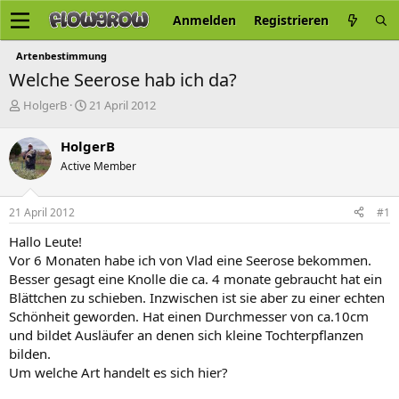
Anmelden
Registrieren
Artenbestimmung
Welche Seerose hab ich da?
E
E
HolgerB
21 April 2012
r
r
s
s
HolgerB
t
t
Active Member
e
e
l
l
l
l
21 April 2012
#1
e
t
r
a
Hallo Leute!
m
Vor 6 Monaten habe ich von Vlad eine Seerose bekommen.
Besser gesagt eine Knolle die ca. 4 monate gebraucht hat ein
Blättchen zu schieben. Inzwischen ist sie aber zu einer echten
Schönheit geworden. Hat einen Durchmesser von ca.10cm
und bildet Ausläufer an denen sich kleine Tochterpflanzen
bilden.
Um welche Art handelt es sich hier?