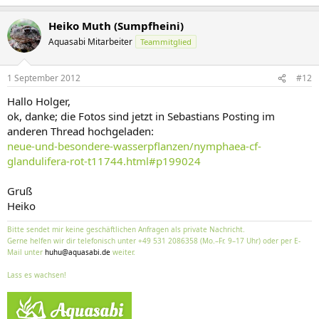
Heiko Muth (Sumpfheini)
Aquasabi Mitarbeiter
Teammitglied
1 September 2012
#12
Hallo Holger,
ok, danke; die Fotos sind jetzt in Sebastians Posting im
anderen Thread hochgeladen:
neue-und-besondere-wasserpflanzen/nymphaea-cf-
glandulifera-rot-t11744.html#p199024
Gruß
Heiko
Bitte sendet mir keine geschäftlichen Anfragen als private Nachricht.
Gerne helfen wir dir telefonisch unter +49 531 2086358 (Mo.–Fr. 9–17 Uhr) oder per E-
Mail unter
huhu@aquasabi.de
weiter.
Lass es wachsen!