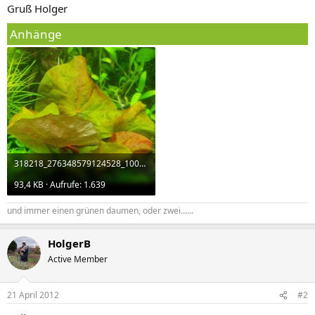
Gruß Holger
Anhänge
318218_276348579124528_100002481637524_48443484_804704799_n.jpg
93,4 KB · Aufrufe: 1.639
und immer einen grünen daumen, oder zwei......
HolgerB
Active Member
21 April 2012
#2