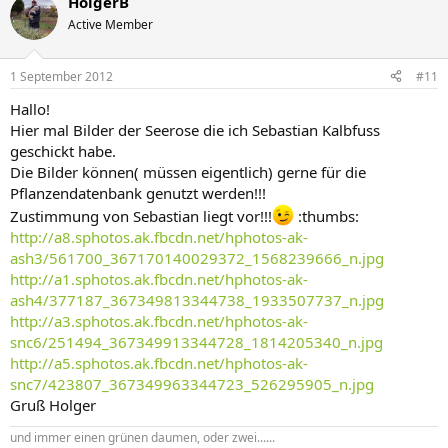
HolgerB
Active Member
1 September 2012
#11
Hallo!
Hier mal Bilder der Seerose die ich Sebastian Kalbfuss
geschickt habe.
Die Bilder können( müssen eigentlich) gerne für die
Pflanzendatenbank genutzt werden!!!
Zustimmung von Sebastian liegt vor!!!
:thumbs:
http://a8.sphotos.ak.fbcdn.net/hphotos-ak-
ash3/561700_367170140029372_1568239666_n.jpg
http://a1.sphotos.ak.fbcdn.net/hphotos-ak-
ash4/377187_367349813344738_1933507737_n.jpg
http://a3.sphotos.ak.fbcdn.net/hphotos-ak-
snc6/251494_367349913344728_1814205340_n.jpg
http://a5.sphotos.ak.fbcdn.net/hphotos-ak-
snc7/423807_367349963344723_526295905_n.jpg
Gruß Holger
und immer einen grünen daumen, oder zwei......