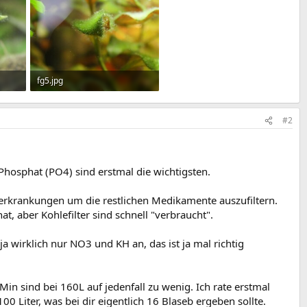
fg5.jpg
157,9 KB · Aufrufe: 1.234
#2
 Phosphat (PO4) sind erstmal die wichtigsten.
cherkrankungen um die restlichen Medikamente auszufiltern.
t, aber Kohlefilter sind schnell "verbraucht".
a wirklich nur NO3 und KH an, das ist ja mal richtig
in sind bei 160L auf jedenfall zu wenig. Ich rate erstmal
0 Liter, was bei dir eigentlich 16 Blaseb ergeben sollte.