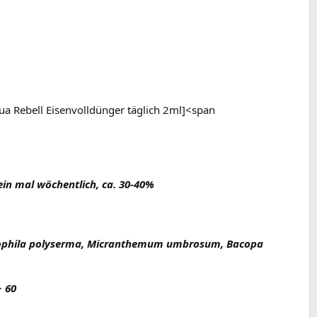
a Rebell Eisenvolldünger täglich 2ml]<span
in mal wöchentlich, ca. 30-40%
ygrophila polyserma, Micranthemum umbrosum, Bacopa
>
60