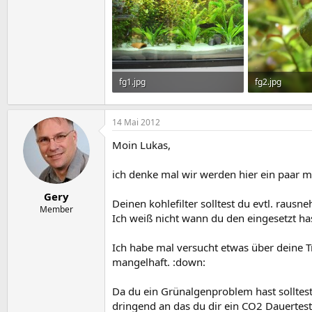
fg1.jpg
fg2.jpg
207 KB · Aufrufe: 1.212
165,9 KB · Aufr
14 Mai 2012
Moin Lukas,
ich denke mal wir werden hier ein paar me
Gery
Deinen kohlefilter solltest du evtl. rau
Member
Ich weiß nicht wann du den eingesetzt hast
Ich habe mal versucht etwas über deine Tr
mangelhaft. :down:
Da du ein Grünalgenproblem hast solltest 
dringend an das du dir ein CO2 Dauertest 