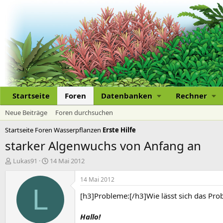
Startseite
Foren
Datenbanken
Rechner
Neue Beiträge
Foren durchsuchen
Startseite
Foren
Wasserpflanzen
Erste Hilfe
starker Algenwuchs von Anfang an
E
E
Lukas91
14 Mai 2012
r
r
s
s
14 Mai 2012
t
t
L
[h3]Probleme:[/h3]Wie lässt sich das Pro
e
e
l
l
l
l
Hallo!