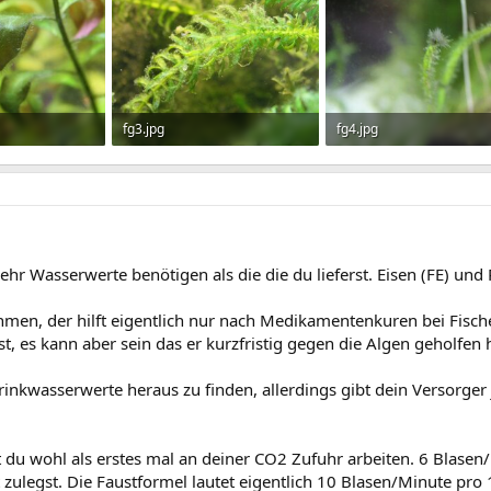
fg3.jpg
fg4.jpg
ufe: 1.185
210,1 KB · Aufrufe: 1.186
137,7 KB · Aufrufe: 1.215
hr Wasserwerte benötigen als die die du lieferst. Eisen (FE) und
snehmen, der hilft eigentlich nur nach Medikamentenkuren bei Fis
, es kann aber sein das er kurzfristig gegen die Algen geholfen ha
inkwasserwerte heraus zu finden, allerdings gibt dein Versorger j
du wohl als erstes mal an deiner CO2 Zufuhr arbeiten. 6 Blasen/M
zulegst. Die Faustformel lautet eigentlich 10 Blasen/Minute pro 10