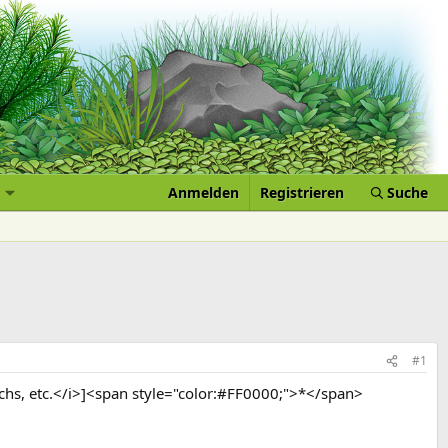
Anmelden
Registrieren
Suche
#1
uchs, etc.</i>]<span style="color:#FF0000;">*</span>