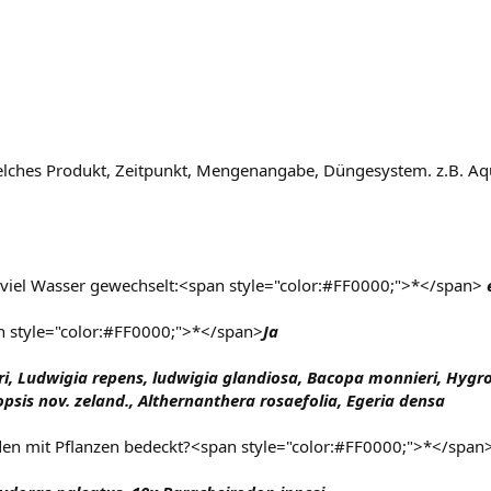
lches Produkt, Zeitpunkt, Mengenangabe, Düngesystem. z.B. Aqu
 viel Wasser gewechselt:<span style="color:#FF0000;">*</span>
e
n style="color:#FF0000;">*</span>
Ja
ri, Ludwigia repens, ludwigia glandiosa, Bacopa monnieri, H
opsis nov. zeland., Althernanthera rosaefolia, Egeria densa
Boden mit Pflanzen bedeckt?<span style="color:#FF0000;">*</span