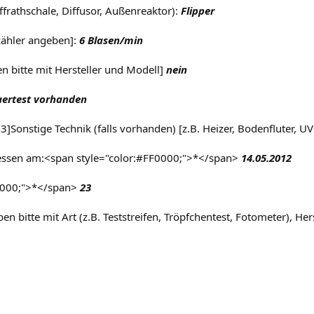
ffrathschale, Diffusor, Außenreaktor):
Flipper
zähler angeben]:
6 Blasen/min
n bitte mit Hersteller und Modell]
nein
ertest vorhanden
h3]Sonstige Technik (falls vorhanden) [z.B. Heizer, Bodenfluter,
ssen am:<span style="color:#FF0000;">*</span>
14.05.2012
0000;">*</span>
23
 bitte mit Art (z.B. Teststreifen, Tröpfchentest, Fotometer), Hers