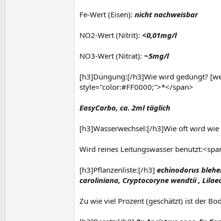
Fe-Wert (Eisen):
nicht nachweisbar
NO2-Wert (Nitrit):
<0,01mg/l
NO3-Wert (Nitrat):
~5mg/l
[h3]Düngung:[/h3]Wie wird gedüngt? [we
style="color:#FF0000;">*</span>
EasyCarbo, ca. 2ml täglich
[h3]Wasserwechsel:[/h3]Wie oft wird wie
Wird reines Leitungswasser benutzt:<spa
[h3]Pflanzenliste:[/h3]
echinodorus blehe
caroliniana, Cryptocoryne wendtii , Lilae
Zu wie viel Prozent (geschätzt) ist der 