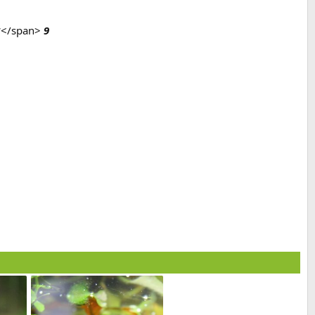
*</span>
9