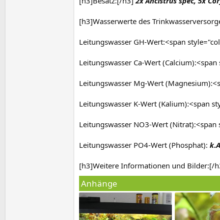
[h3]Besatz:[/h3]
2x Ancistrus spec, 5x Co
[h3]Wasserwerte des Trinkwasserversorg
Leitungswasser GH-Wert:<span style="co
Leitungswasser Ca-Wert (Calcium):<span
Leitungswasser Mg-Wert (Magnesium):<s
Leitungswasser K-Wert (Kalium):<span s
Leitungswasser NO3-Wert (Nitrat):<span 
Leitungswasser PO4-Wert (Phosphat):
k.A
[h3]Weitere Informationen und Bilder:[/h
Anhänge