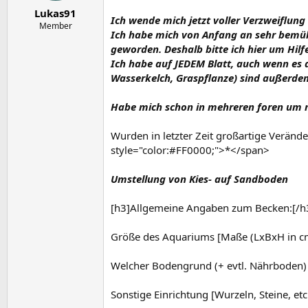
e
t
Lukas91
r
a
Ich wende mich jetzt voller Verzweiflung
m
Member
Ich habe mich von Anfang an sehr bemüht
geworden. Deshalb bitte ich hier um Hi
Ich habe auf JEDEM Blatt, auch wenn es 
Wasserkelch, Graspflanze) sind außerdem
Habe mich schon in mehreren foren um m
Wurden in letzter Zeit großartige Veränd
style="color:#FF0000;">*</span>
Umstellung von Kies- auf Sandboden
[h3]Allgemeine Angaben zum Becken:[/h3
Größe des Aquariums [Maße (LxBxH in cm)
Welcher Bodengrund (+ evtl. Nährboden)
Sonstige Einrichtung [Wurzeln, Steine, e