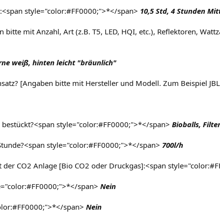
:<span style="color:#FF0000;">*</span>
10,5 Std, 4 Stunden Mi
itte mit Anzahl, Art (z.B. T5, LED, HQI, etc.), Reflektoren, Wat
ne weiß, hinten leicht "bräunlich"
Einsatz? [Angaben bitte mit Hersteller und Modell. Zum Beispiel 
ter bestückt?<span style="color:#FF0000;">*</span>
Bioballs, Filt
r/Stunde?<span style="color:#FF0000;">*</span>
700l/h
rt der CO2 Anlage [Bio CO2 oder Druckgas]:<span style="color:
e="color:#FF0000;">*</span>
Nein
olor:#FF0000;">*</span>
Nein