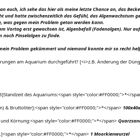
 an euch, ich sehe das hier als meine letzte Chance an, das Bec
 und hatte zwischenzeitlich das Gefühl, das Algenwachstum gebr
lfe, was gegen mein Problem getan werden kann.
am Vortag erst gewachsen ist, Algenbefall (Fadenalgen). Nur 
 noch Pinselalgen zu finde.
ein Problem gekümmert und niemand konnte mir so recht helfen
erungen am Aquarium durchgeführt? [<i>z.B. Änderung der Düngun
]Standzeit des Aquariums:<span style="color:#FF0000;">*</spa
 & Bruttoliter]:<span style="color:#FF0000;">*</span>
100x40x4
 und Körnung:<span style="color:#FF0000;">*</span>
Quarzsand
tc.]<span style="color:#FF0000;">*</span>
1 Moorkienwurzel