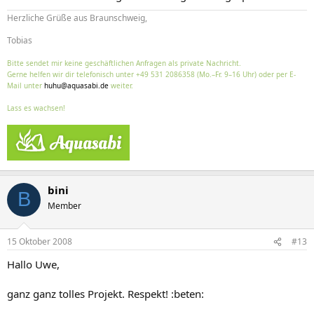
Herzliche Grüße aus Braunschweig,
Tobias
Bitte sendet mir keine geschäftlichen Anfragen als private Nachricht.
Gerne helfen wir dir telefonisch unter +49 531 2086358 (Mo.–Fr. 9–16 Uhr) oder per E-
Mail unter
huhu@aquasabi.de
weiter.
Lass es wachsen!
bini
B
Member
15 Oktober 2008
#13
Hallo Uwe,
ganz ganz tolles Projekt. Respekt! :beten: