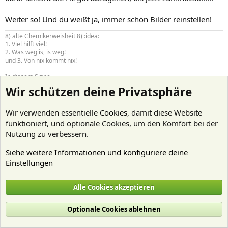
Weiter so! Und du weißt ja, immer schön Bilder reinstellen!
8) alte Chemikerweisheit 8) :idea:
1. Viel hilft viel!
2. Was weg is, is weg!
und 3. Von nix kommt nix!
In diesem Sinne
Wir schützen deine Privatsphäre
Gruß
Flo
Wir verwenden essentielle
Cookies
, damit diese Website
funktioniert, und optionale Cookies, um den Komfort bei der
uwe59
Nutzung zu verbessern.
New Member
Siehe weitere Informationen und konfiguriere deine
Einstellungen
16 November 2008
#15
Jede menge Ärger
Alle Cookies akzeptieren
Hallo,
Optionale Cookies ablehnen
hier mal ein kleines Update vom Becken. Obwohl ich schon