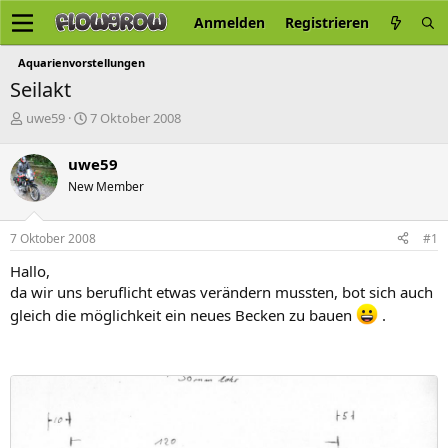
Anmelden
Registrieren
Aquarienvorstellungen
Seilakt
E
E
uwe59
7 Oktober 2008
r
r
s
s
uwe59
t
t
New Member
e
e
l
l
l
l
7 Oktober 2008
#1
e
t
r
a
Hallo,
m
da wir uns beruflicht etwas verändern mussten, bot sich auch
gleich die möglichkeit ein neues Becken zu bauen
.