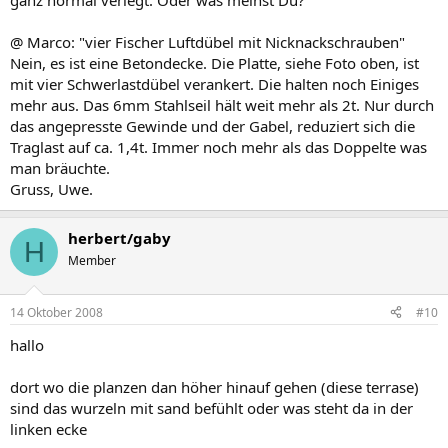
ganz normal verlegt. Oder was meinst Du?
@ Marco: "vier Fischer Luftdübel mit Nicknackschrauben"
Nein, es ist eine Betondecke. Die Platte, siehe Foto oben, ist
mit vier Schwerlastdübel verankert. Die halten noch Einiges
mehr aus. Das 6mm Stahlseil hält weit mehr als 2t. Nur durch
das angepresste Gewinde und der Gabel, reduziert sich die
Traglast auf ca. 1,4t. Immer noch mehr als das Doppelte was
man bräuchte.
Gruss, Uwe.
herbert/gaby
H
Member
14 Oktober 2008
#10
hallo
dort wo die planzen dan höher hinauf gehen (diese terrase)
sind das wurzeln mit sand befühlt oder was steht da in der
linken ecke