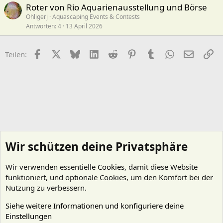
Roter von Rio Aquarienausstellung und Börse
Ohligerj
Aquascaping Events & Contests
Antworten
4
13 April 2026
Facebook
X (Twitter)
Bluesky
LinkedIn
Reddit
Pinterest
Tumblr
WhatsApp
E-Mail
Li
Teilen:
Wir schützen deine Privatsphäre
Wir verwenden essentielle
Cookies
, damit diese Website
funktioniert, und optionale Cookies, um den Komfort bei der
Nutzung zu verbessern.
Siehe weitere Informationen und konfiguriere deine
Einstellungen