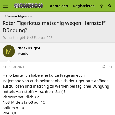
Anmelden
Registrieren
Pflanzen Allgemein
Roter Tigerlotus matschig wegen Harnstoff
Düngung?
E
E
markus_gt4
3 Februar 2021
r
r
s
s
markus_gt4
M
t
t
Member
e
e
l
l
l
l
3 Februar 2021
#1
e
t
r
a
Hallo Leute, ich habe eine kurze Frage an euch.
m
Ist jemand von euch bekannt ob sich der Tigerlotus anfängt
auf zu lösen und matschig zu werden bei täglicher Düngung
mittels Harnstoff (Hirschhorn Salz)?
Ph Wert natürlich <7.
No3 Mittels kno3 auf 15.
Kalium 8-10.
Po4 0,8