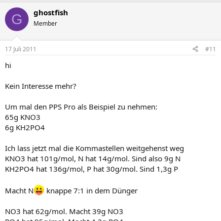
ghostfish
G
Member
17 Juli 2011
#11
hi
Kein Interesse mehr?
Um mal den PPS Pro als Beispiel zu nehmen:
65g KNO3
6g KH2PO4
Ich lass jetzt mal die Kommastellen weitgehenst weg
KNO3 hat 101g/mol, N hat 14g/mol. Sind also 9g N
KH2PO4 hat 136g/mol, P hat 30g/mol. Sind 1,3g P
Macht N
knappe 7:1 in dem Dünger
NO3 hat 62g/mol. Macht 39g NO3