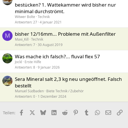
bestücken? 1. Wattekammer wird bisher nur
minimal durchströmt.
Witwer Bolte
Technik
Antworten
27
4 Januar 2021
bisher 12/16mm... Probleme mit Außenfilter
M
Maxi_Kill
Technik
Antworten
7
30 August 2019
Was mache ich falsch?... fluval flex 57
Jockl
Erste Hilfe
Antworten
8
9 Januar 2026
Sera Mineral salt 2,3 kg neu ungeöffnet. Falsch
bestellt
Manuel Südbaden
Biete Technik / Zubehör
Antworten
0
1 Dezember 2024
Facebook
X (Twitter)
Bluesky
LinkedIn
Reddit
Pinterest
Tumblr
WhatsApp
E-Mail
Li
Teilen: