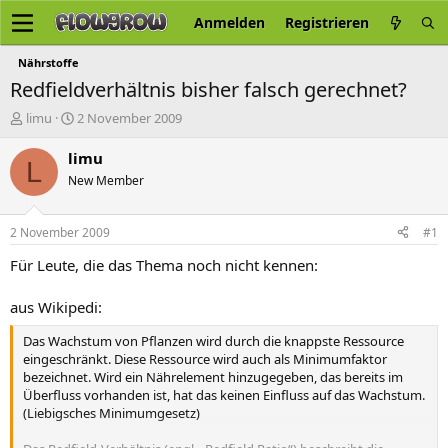
Anmelden
Registrieren
Nährstoffe
Redfieldverhältnis bisher falsch gerechnet?
E
E
limu
2 November 2009
r
r
s
s
limu
L
t
t
New Member
e
e
l
l
l
l
2 November 2009
#1
e
t
r
a
Für Leute, die das Thema noch nicht kennen:
m
aus Wikipedi:
Das Wachstum von Pflanzen wird durch die knappste Ressource
eingeschränkt. Diese Ressource wird auch als Minimumfaktor
bezeichnet. Wird ein Nährelement hinzugegeben, das bereits im
Überfluss vorhanden ist, hat das keinen Einfluss auf das Wachstum.
(Liebigsches Minimumgesetz)