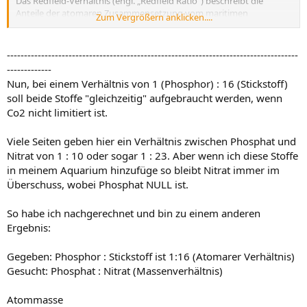
Das Redfield-Verhältnis (engl. „Redfield Ratio“) beschreibt die
Anteile der atomaren Zusammensetzung vom maritimen
Zum Vergrößern anklicken....
Phytoplankton. Das 1963 von Redfield, Ketchum und Richards
empirisch gefundene und veröffentlichte Verhältnis ist:
1 Mol P : 16 Mol N : 106 Mol C
-------------------------------------------------------------------------------------
-------------
Es zeigte sich, dass dieses Verhältnis von 1:16 für Phosphor zu
Nun, bei einem Verhältnis von 1 (Phosphor) : 16 (Stickstoff)
Stickstoff auch auf die höheren Aquarienpflanzen zutrifft. Eine
soll beide Stoffe "gleichzeitig" aufgebraucht werden, wenn
Abweichung von diesem Verhältnis führt dazu, dass einer der
Co2 nicht limitiert ist.
beiden Stoffe zuerst aufgebraucht wird und das Pflanzenwachstum
von da an stagniert.
Viele Seiten geben hier ein Verhältnis zwischen Phosphat und
Nitrat von 1 : 10 oder sogar 1 : 23. Aber wenn ich diese Stoffe
in meinem Aquarium hinzufüge so bleibt Nitrat immer im
Überschuss, wobei Phosphat NULL ist.
So habe ich nachgerechnet und bin zu einem anderen
Ergebnis:
Gegeben: Phosphor : Stickstoff ist 1:16 (Atomarer Verhältnis)
Gesucht: Phosphat : Nitrat (Massenverhältnis)
Atommasse