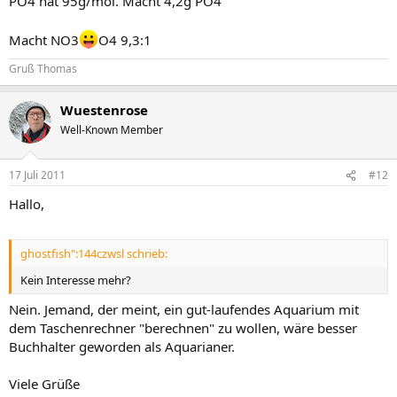
PO4 hat 95g/mol. Macht 4,2g PO4
Macht NO3
O4 9,3:1
Gruß Thomas
Wuestenrose
Well-Known Member
17 Juli 2011
#12
Hallo,
ghostfish":144czwsl schrieb:
Kein Interesse mehr?
Nein. Jemand, der meint, ein gut-laufendes Aquarium mit
dem Taschenrechner "berechnen" zu wollen, wäre besser
Buchhalter geworden als Aquarianer.
Viele Grüße