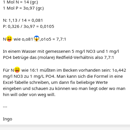
1 Mol N = 14 (gr.)
1 Mol P = 3o,97 (gr.)
N: 1,13 / 14 = 0,081
P: 0,326 / 3o,97 = 0,0105
N
wie o,o81
,o1o5 = 7,7:1
In einem Wasser mit gemessenen 5 mg/l NO3 und 1 mg/l
PO4 betrüge das (molare) Redfield-Verhältnis also 7,7:1
Für N
wie 16:1 müßten im Becken vorhanden sein: 1o,442
mg/l NO3 zu 1 mg/L PO4. Man kann sich die Formel in eine
Excel-Tabelle schreiben, um dann fix beliebige Werte
eingeben und schauen zu können wo man liegt oder wo man
hin will oder von weg will.
---
Ingo