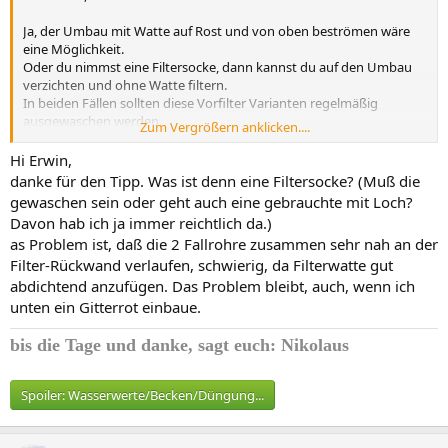
Ja, der Umbau mit Watte auf Rost und von oben beströmen wäre
eine Möglichkeit.
Oder du nimmst eine Filtersocke, dann kannst du auf den Umbau
verzichten und ohne Watte filtern.
In beiden Fällen sollten diese Vorfilter Varianten regelmäßig
ausgewaschen werden.
Zum Vergrößern anklicken....
MfG
Hi Erwin,
Erwin
danke für den Tipp. Was ist denn eine Filtersocke? (Muß die
gewaschen sein oder geht auch eine gebrauchte mit Loch?
Davon hab ich ja immer reichtlich da.)
as Problem ist, daß die 2 Fallrohre zusammen sehr nah an der
Filter-Rückwand verlaufen, schwierig, da Filterwatte gut
abdichtend anzufügen. Das Problem bleibt, auch, wenn ich
unten ein Gitterrot einbaue.
bis die Tage und
danke, sagt euch: Nikolaus
Spoiler:
Wasserwerte/Becken/Düngung...