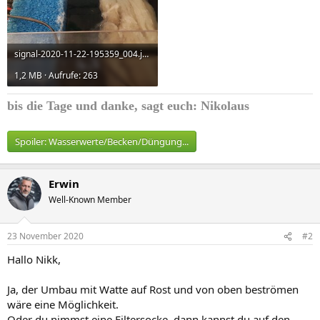
signal-2020-11-22-195359_004.jpeg
1,2 MB · Aufrufe: 263
bis die Tage und
danke, sagt euch: Nikolaus
Spoiler:
Wasserwerte/Becken/Düngung...
Erwin
Well-Known Member
23 November 2020
#2
Hallo Nikk,
Ja, der Umbau mit Watte auf Rost und von oben beströmen
wäre eine Möglichkeit.
Oder du nimmst eine Filtersocke, dann kannst du auf den