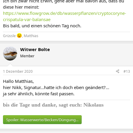
Ich bin zwar nicht Erwin, gehe aber mal davon aus, dass du
diese hier meinst:
https://www.flowgrow.de/db/wasserpflanzen/cryptocoryne-
crispatula-var-balansae
Bis bald, und einen schönen Tag noch.
Grüssle
, Matthias
Witwer Bolte
Member
1 Dezember 2020
#13
Hallo Matthias,
hier Nikk, Signatur...hatte ich doch eben geändert?...
ja sehr ähnlich, könnte fast passen.
bis die Tage und
danke, sagt euch: Nikolaus
Spoiler:
Wasserwerte/Becken/Düngung...