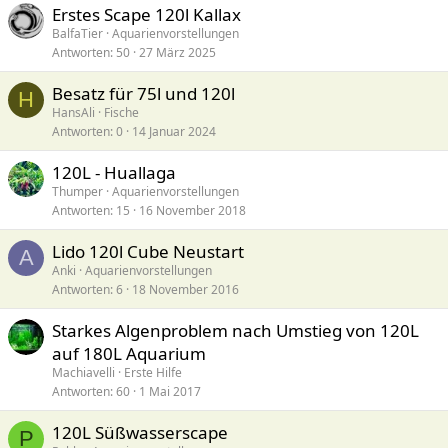
Erstes Scape 120l Kallax
BalfaTier
Aquarienvorstellungen
Antworten
50
27 März 2025
Besatz für 75l und 120l
H
HansAli
Fische
Antworten
0
14 Januar 2024
120L - Huallaga
Thumper
Aquarienvorstellungen
Antworten
15
16 November 2018
Lido 120l Cube Neustart
A
Anki
Aquarienvorstellungen
Antworten
6
18 November 2016
Starkes Algenproblem nach Umstieg von 120L
auf 180L Aquarium
Machiavelli
Erste Hilfe
Antworten
60
1 Mai 2017
120L Süßwasserscape
P