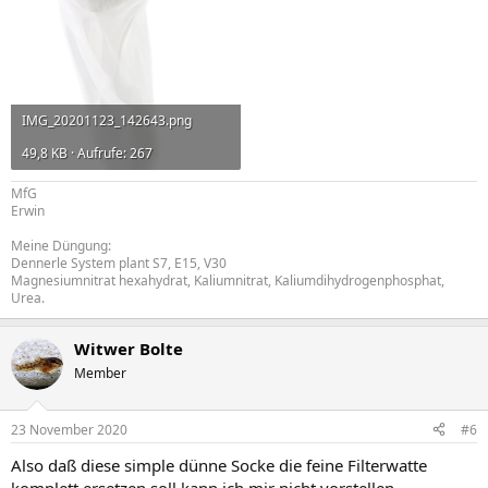
IMG_20201123_142643.png
49,8 KB · Aufrufe: 267
MfG
Erwin
Meine Düngung:
Dennerle System plant S7, E15, V30
Magnesiumnitrat hexahydrat, Kaliumnitrat, Kaliumdihydrogenphosphat,
Urea.
Witwer Bolte
Member
23 November 2020
#6
Also daß diese simple dünne Socke die feine Filterwatte
komplett ersetzen soll kann ich mir nicht vorstellen.