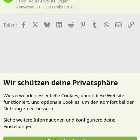
Pablo
Aquarienvorstellungen
Antworten
21
8 Dezember 2015
Facebook
X (Twitter)
Bluesky
LinkedIn
Reddit
Pinterest
Tumblr
WhatsApp
E-Mail
Li
Teilen:
Wir schützen deine Privatsphäre
Wir verwenden essentielle
Cookies
, damit diese Website
funktioniert, und optionale Cookies, um den Komfort bei der
Nutzung zu verbessern.
Siehe weitere Informationen und konfiguriere deine
Einstellungen
Technik