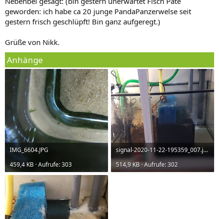
Nebenbei gesagt: (bin gestern unerwartet Fisch Pate
geworden: ich habe ca 20 junge PandaPanzerwelse seit
gestern frisch geschlüpft! Bin ganz aufgeregt.)
Grüße von Nikk.
Anhänge
IMG_6604.JPG
signal-2020-11-22-195359_007.jpeg
459,4 KB · Aufrufe: 303
514,9 KB · Aufrufe: 302