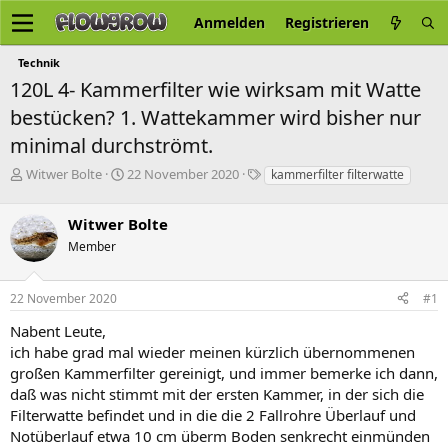
Anmelden
Registrieren
Technik
120L 4- Kammerfilter wie wirksam mit Watte
bestücken? 1. Wattekammer wird bisher nur
minimal durchströmt.
E
E
S
Witwer Bolte
22 November 2020
kammerfilter filterwatte
r
r
c
s
s
h
Witwer Bolte
t
t
l
e
e
a
Member
l
l
g
l
l
w
22 November 2020
#1
e
t
o
r
a
r
Nabent Leute,
m
t
ich habe grad mal wieder meinen kürzlich übernommenen
e
großen Kammerfilter gereinigt, und immer bemerke ich dann,
daß was nicht stimmt mit der ersten Kammer, in der sich die
Filterwatte befindet und in die die 2 Fallrohre Überlauf und
Notüberlauf etwa 10 cm überm Boden senkrecht einmünden