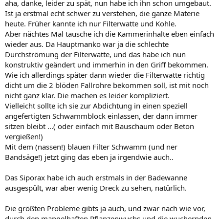
aha, danke, leider zu spät, nun habe ich ihn schon umgebaut.
Ist ja erstmal echt schwer zu verstehen, die ganze Materie
heute. Früher kannte ich nur Filterwatte und Kohle.
Aber nächtes Mal tausche ich die Kammerinhalte eben einfach
wieder aus. Da Hauptmanko war ja die schlechte
Durchströmung der Filterwatte, und das habe ich nun
konstruktiv geändert und immerhin in den Griff bekommen.
Wie ich allerdings später dann wieder die Filterwatte richtig
dicht um die 2 blöden Fallrohre bekommen soll, ist mit noch
nicht ganz klar. Die machen es leider kompliziert.
Vielleicht sollte ich sie zur Abdichtung in einen speziell
angefertigten Schwammblock einlassen, der dann immer
sitzen bleibt ...( oder einfach mit Bauschaum oder Beton
vergießen!)
Mit dem (nassen!) blauen Filter Schwamm (und ner
Bandsäge!) jetzt ging das eben ja irgendwie auch..
Das Siporax habe ich auch erstmals in der Badewanne
ausgespült, war aber wenig Dreck zu sehen, natürlich.
Die größten Probleme gibts ja auch, und zwar nach wie vor,
durch den mangelhaften Pflanzenwuchs und die wuchernden