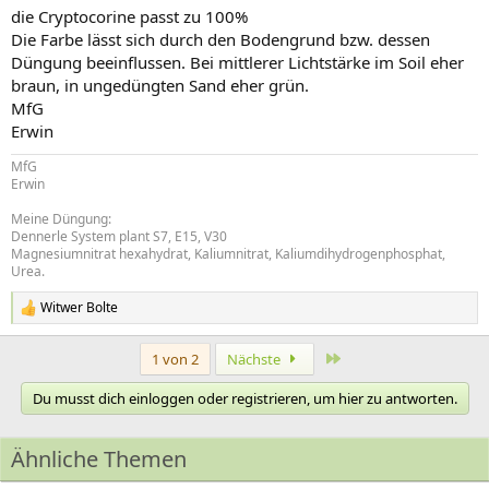
die Cryptocorine passt zu 100%
Die Farbe lässt sich durch den Bodengrund bzw. dessen
Düngung beeinflussen. Bei mittlerer Lichtstärke im Soil eher
braun, in ungedüngten Sand eher grün.
MfG
Erwin
MfG
Erwin
Meine Düngung:
Dennerle System plant S7, E15, V30
Magnesiumnitrat hexahydrat, Kaliumnitrat, Kaliumdihydrogenphosphat,
Urea.
Witwer Bolte
R
e
a
Letzte
1 von 2
Nächste
k
t
Du musst dich einloggen oder registrieren, um hier zu antworten.
i
o
n
Ähnliche Themen
e
n
: