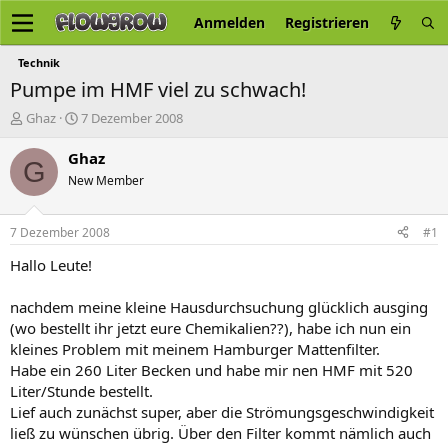
Anmelden
Registrieren
Technik
Pumpe im HMF viel zu schwach!
E
E
Ghaz
7 Dezember 2008
r
r
s
s
Ghaz
G
t
t
New Member
e
e
l
l
l
l
7 Dezember 2008
#1
e
t
r
a
Hallo Leute!
m
nachdem meine kleine Hausdurchsuchung glücklich ausging
(wo bestellt ihr jetzt eure Chemikalien??), habe ich nun ein
kleines Problem mit meinem Hamburger Mattenfilter.
Habe ein 260 Liter Becken und habe mir nen HMF mit 520
Liter/Stunde bestellt.
Lief auch zunächst super, aber die Strömungsgeschwindigkeit
ließ zu wünschen übrig. Über den Filter kommt nämlich auch