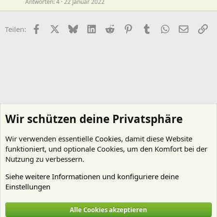
Antworten
4
22 Januar 2022
Facebook
X (Twitter)
Bluesky
LinkedIn
Reddit
Pinterest
Tumblr
WhatsApp
E-Mail
Li
Teilen:
Wir schützen deine Privatsphäre
Wir verwenden essentielle
Cookies
, damit diese Website
funktioniert, und optionale Cookies, um den Komfort bei der
Nutzung zu verbessern.
Siehe weitere Informationen und konfiguriere deine
Einstellungen
Technik
Alle Cookies akzeptieren