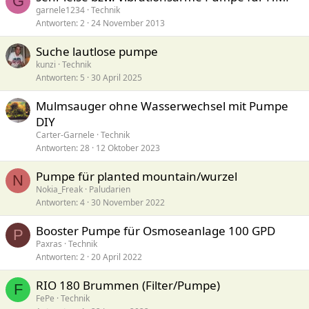
G
garnele1234
Technik
Antworten
2
24 November 2013
Suche lautlose pumpe
kunzi
Technik
Antworten
5
30 April 2025
Mulmsauger ohne Wasserwechsel mit Pumpe
DIY
Carter-Garnele
Technik
Antworten
28
12 Oktober 2023
Pumpe für planted mountain/wurzel
N
Nokia_Freak
Paludarien
Antworten
4
30 November 2022
Booster Pumpe für Osmoseanlage 100 GPD
P
Paxras
Technik
Antworten
2
20 April 2022
RIO 180 Brummen (Filter/Pumpe)
F
FePe
Technik