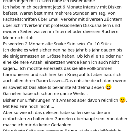
Erfahrungen mit Disken habe ich bisher keine.
Ich habe mich bestimmt jetzt 6 Monate intensiv mit Disken
befasst. Waren bestimmt mehrere Stunden am Tag. Von
Fachzeitschriften über Email Verkehr mit diversen Züchtern
über Schriftverkehr mit professionellen Diskushaltern und
ewigem Seiten wälzen im Internet oder diversen Büchern.
Mehr nicht :lol:
Es werden 2 Monate alte Snake Skin sein. Ca. 10 Stück.
Ich denke es wird sicher nen halbes Jahr bis Jahr dauern bis
sie einigermassen an Grösse haben. Ob ich alle 10 oder nur
eine kleinere Anzahl einsetzten werde kann ich auch nicht
sagen... Ich möchte einerseits das sie alle vollkommen
harmonieren und sich hier kein Krieg auf tut aber natürlich
auch allen ihren Raum lassen...Das entscheide ich dann wenn
es soweit ist Das allseits bekannte Mittelmaß eben
Garnelen habe ich schon ne ganze Weile...
Bisher nur Erfahrungen mit Amanos aber davon reichlich
.
Mit Red Fire noch nicht....
Aber so wie ich das gelesen habe sollen sie so die am
einfachsten zu haltenden Garnelen überhaupt sein. Von daher
mache ich mir da keine Gedanken.
Die private Seite von unserem Bruno ist da sehr hilfreich in