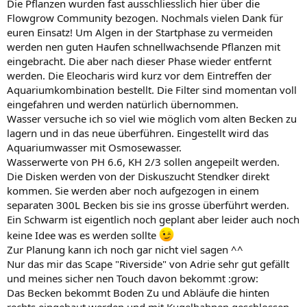
Die Pflanzen wurden fast ausschliesslich hier über die
Flowgrow Community bezogen. Nochmals vielen Dank für
euren Einsatz! Um Algen in der Startphase zu vermeiden
werden nen guten Haufen schnellwachsende Pflanzen mit
eingebracht. Die aber nach dieser Phase wieder entfernt
werden. Die Eleocharis wird kurz vor dem Eintreffen der
Aquariumkombination bestellt. Die Filter sind momentan voll
eingefahren und werden natürlich übernommen.
Wasser versuche ich so viel wie möglich vom alten Becken zu
lagern und in das neue überführen. Eingestellt wird das
Aquariumwasser mit Osmosewasser.
Wasserwerte von PH 6.6, KH 2/3 sollen angepeilt werden.
Die Disken werden von der Diskuszucht Stendker direkt
kommen. Sie werden aber noch aufgezogen in einem
separaten 300L Becken bis sie ins grosse überführt werden.
Ein Schwarm ist eigentlich noch geplant aber leider auch noch
keine Idee was es werden sollte
Zur Planung kann ich noch gar nicht viel sagen ^^
Nur das mir das Scape "Riverside" von Adrie sehr gut gefällt
und meines sicher nen Touch davon bekommt :grow:
Das Becken bekommt Boden Zu und Abläufe die hinten
rechts eingebaut werden und mit Kugelhahnen geschlossen