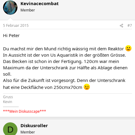
Kevinacecombat
k
t
Member
i
o
n
5 Februar 2015
#7
e
n
Hi Peter
:
Du machst mir den Mund richtig wässrig mit dem Reaktor
In Aussicht ist der von Us Aquaristik in der größten Grösse.
Das Becken ist schon in der Fertigung. 120cm war mein
Maximum da der Unterschrank zur Hälfte als Ablage dienen
soll.
Also für die Zukunft ist vorgesorgt. Denn der Unterschrank
hat eine Deckfläche von 250cmx70cm
Gruss
Kevin
-------------
***Mein Diskusscape***
Diskusroller
D
Member