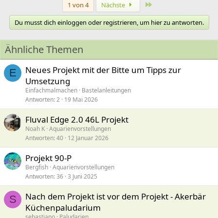
a
Letzte
1 von 4
Nächste
k
t
Du musst dich einloggen oder registrieren, um hier zu antworten.
i
o
n
Ähnliche Themen
e
n
:
Neues Projekt mit der Bitte um Tipps zur
E
Umsetzung
Einfachmalmachen
Bastelanleitungen
Antworten
2
19 Mai 2026
Fluval Edge 2.0 46L Projekt
Noah K
Aquarienvorstellungen
Antworten
40
12 Januar 2026
Projekt 90-P
Bergfish
Aquarienvorstellungen
Antworten
36
3 Juni 2025
Nach dem Projekt ist vor dem Projekt - Akerbär
S
Küchenpaludarium
sebastiano
Paludarien