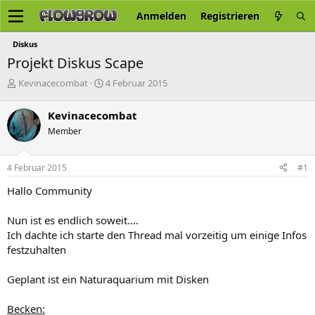
Anmelden
Registrieren
Diskus
Projekt Diskus Scape
E
E
Kevinacecombat
4 Februar 2015
r
r
s
s
Kevinacecombat
t
t
Member
e
e
l
l
l
l
4 Februar 2015
#1
e
t
r
a
Hallo Community
m
Nun ist es endlich soweit....
Ich dachte ich starte den Thread mal vorzeitig um einige Infos
festzuhalten
Geplant ist ein Naturaquarium mit Disken
Becken: