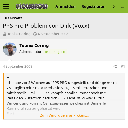
Anmelden
Registrieren
Nährstoffe
PPS Pro Problem von Dirk (Voxx)
E
E
Tobias Coring
4 September 2008
r
r
s
s
Tobias Coring
t
t
Administrator
Teammitglied
e
e
l
l
l
l
4 September 2008
#1
e
t
r
a
Hi,
m
ich habe vor 3 Wochen auf PPS PRO umgestellt und dünge meine
76L täglich mit 3 ml Macrobasic NPK, 1,5 ml Ferrdrakon und
mittlerweile 3 ml !! EC. Ich kämpfe nämlich immer noch mit
Pelzalgen. Zusätzlich natürlich CO2. Licht ist 2x24W T5 zur
Verwendung kommt Osmosewasser welches mit Dennerle
Remineral Salz aufgehärtet wird.
Fazit :
Zum Vergrößern anklicken....
Es wächst nicht schlecht besonders meine Eustralis Stellata, die
anderen Pflanzen eher durchschnittlich. Außerdem bekommen ich