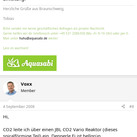
Herzliche Grüße aus Braunschweig,
Tobias
Bitte sendet mir keine geschäftlichen Anfragen als private Nachricht.
Gerne helfen wir dir telefonisch unter +49 531 2086358 (Mo.–Fr. 9–16 Uhr) oder per E-
Mail unter
huhu@aquasabi.de
weiter.
Lass es wachsen!
Voxx
Member
4 September 2008
#8
Hi,
CO2 leite ich über einen JBL CO2 Vario Reaktor (dieses
spiralförmige Teil) ein. Dennerle Ei ist hellgrün.