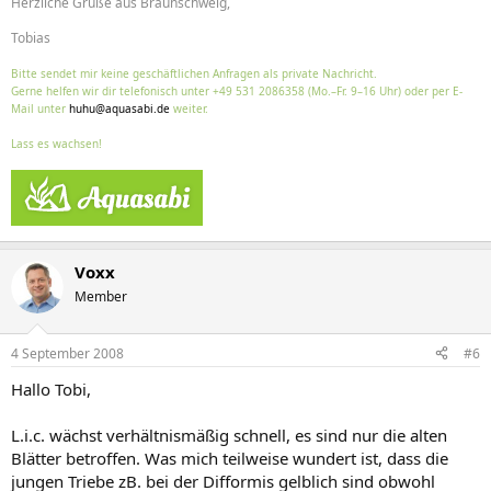
Herzliche Grüße aus Braunschweig,
Tobias
Bitte sendet mir keine geschäftlichen Anfragen als private Nachricht.
Gerne helfen wir dir telefonisch unter +49 531 2086358 (Mo.–Fr. 9–16 Uhr) oder per E-
Mail unter
huhu@aquasabi.de
weiter.
Lass es wachsen!
Voxx
Member
4 September 2008
#6
Hallo Tobi,
L.i.c. wächst verhältnismäßig schnell, es sind nur die alten
Blätter betroffen. Was mich teilweise wundert ist, dass die
jungen Triebe zB. bei der Difformis gelblich sind obwohl