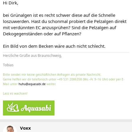
mein Algenproblem nicht in den Griff.
Hi Dirk,
An welcher Schraube kann ich noch drehen um das Wachstum zu
beschleunigen bzw. meine Algen in den Griff zu kriegen ?
bei Grünalgen ist es recht schwer diese auf die Schnelle
loszuwerden. Hast du schonmal probiert die Pelzalgen direkt
Gruß
mit verdünnten EC anzusprühen? Sind die Pelzalgen auf
Dirk
Dekogegenständen oder auf Pflanzen?
Ein Bild von dem Becken wäre auch nicht schlecht.
Herzliche Grüße aus Braunschweig,
Tobias
Bitte sendet mir keine geschäftlichen Anfragen als private Nachricht.
Gerne helfen wir dir telefonisch unter +49 531 2086358 (Mo.–Fr. 9–16 Uhr) oder per E-
Mail unter
huhu@aquasabi.de
weiter.
Lass es wachsen!
Voxx