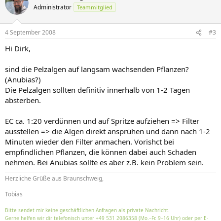
Administrator
Teammitglied
4 September 2008
#3
Hi Dirk,
sind die Pelzalgen auf langsam wachsenden Pflanzen?
(Anubias?)
Die Pelzalgen sollten definitiv innerhalb von 1-2 Tagen
absterben.
EC ca. 1:20 verdünnen und auf Spritze aufziehen => Filter
ausstellen => die Algen direkt ansprühen und dann nach 1-2
Minuten wieder den Filter anmachen. Vorishct bei
empfindlichen Pflanzen, die können dabei auch Schaden
nehmen. Bei Anubias sollte es aber z.B. kein Problem sein.
Herzliche Grüße aus Braunschweig,
Tobias
Bitte sendet mir keine geschäftlichen Anfragen als private Nachricht.
Gerne helfen wir dir telefonisch unter +49 531 2086358 (Mo.–Fr. 9–16 Uhr) oder per E-