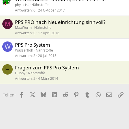
physicist
Nährstoffe
Antworten
0
24 Oktober 2017
PPS PRO nach Neueinrichtung sinnvoll?
M
MaxWorm
Nährstoffe
Antworten
0
17 April 2016
PPS Pro System
W
Wasserfloh
Nährstoffe
Antworten
3
28 Juli 2015
Fragen zum PPS Pro System
H
Hübby
Nährstoffe
Antworten
2
4 März 2014
Facebook
X (Twitter)
Bluesky
LinkedIn
Reddit
Pinterest
Tumblr
WhatsApp
E-Mail
Li
Teilen: