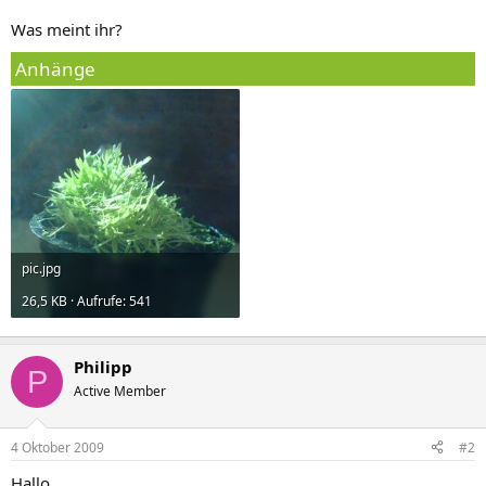
Was meint ihr?
Anhänge
pic.jpg
26,5 KB · Aufrufe: 541
Philipp
P
Active Member
4 Oktober 2009
#2
Hallo,