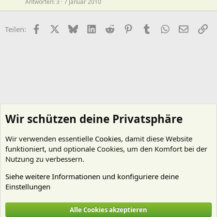
Antworten
3
7 Januar 2010
Facebook
X (Twitter)
Bluesky
LinkedIn
Reddit
Pinterest
Tumblr
WhatsApp
E-Mail
Li
Teilen:
Wir schützen deine Privatsphäre
Wir verwenden essentielle
Cookies
, damit diese Website
funktioniert, und optionale Cookies, um den Komfort bei der
Nutzung zu verbessern.
Siehe weitere Informationen und konfiguriere deine
Einstellungen
Artenbestimmung
Alle Cookies akzeptieren