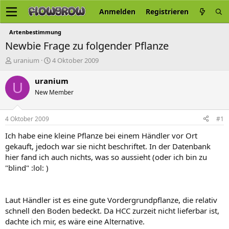
Anmelden
Registrieren
Artenbestimmung
Newbie Frage zu folgender Pflanze
E
E
uranium
4 Oktober 2009
r
r
s
s
uranium
U
t
t
New Member
e
e
l
l
l
l
4 Oktober 2009
#1
e
t
r
a
Ich habe eine kleine Pflanze bei einem Händler vor Ort
m
gekauft, jedoch war sie nicht beschriftet. In der Datenbank
hier fand ich auch nichts, was so aussieht (oder ich bin zu
"blind" :lol: )
Laut Händler ist es eine gute Vordergrundpflanze, die relativ
schnell den Boden bedeckt. Da HCC zurzeit nicht lieferbar ist,
dachte ich mir, es wäre eine Alternative.