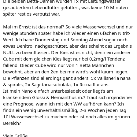
Die beiden Betta-Damen wurden 1x mit Leitungswasser
gesäubertem Lebendfutter gefüttert, was keine 10 Minuten
später restlos verputzt war.
Mal im Ernst: ist das normal? So viele Wasserwechsel und nur
wenige Stunden später habe ich wieder einen 6fachen Nitrit-
Wert. Ich habe Donnerstag und Sonntag Abend sogar noch
etwas Denitrol nachgeschüttet, aber das scheint das Ergebnis
NULL zu beeinflussen. Der Kies ist es nicht, denn ein anderer
Cube mit dem gleichen Kies liegt nur bei 0,2mg/l Tendenz
fallend. Dieder Cube wird nur von 1 Betta Männchen
bewohnt, aber an den 2en bei mir wird's wohl kaum liegen.
Die Pflanzen sind allerdings ganz anders: 5x Vallisneria nana
& spiralis, 2x Sagittaria subulata, 1x Riccia fluitans.
Ist mein Nano einfach unterbesiedelt oder liegt's am
kränkelndem Glossi & Hemianthus m.? Traut sich irgendeiner
eine Prognose, wann ich mit den WW aufhören kann? Ich
find's ein wenig unverhältnismäßig, 2-3 Wochen jeden Tag
10l Wasserwechsel zu machen oder ist noch alles im grünen
Bereich?
Viele Grüße