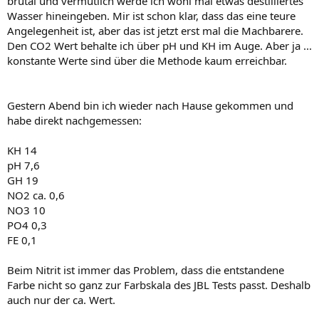
brutal und vermutlich werde ich wohl mal etwas destilliertes
Wasser hineingeben. Mir ist schon klar, dass das eine teure
Angelegenheit ist, aber das ist jetzt erst mal die Machbarere.
Den CO2 Wert behalte ich über pH und KH im Auge. Aber ja ...
konstante Werte sind über die Methode kaum erreichbar.
Gestern Abend bin ich wieder nach Hause gekommen und
habe direkt nachgemessen:
KH 14
pH 7,6
GH 19
NO2 ca. 0,6
NO3 10
PO4 0,3
FE 0,1
Beim Nitrit ist immer das Problem, dass die entstandene
Farbe nicht so ganz zur Farbskala des JBL Tests passt. Deshalb
auch nur der ca. Wert.