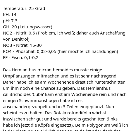
Temperatur: 25 Grad
KH: 14
pH: 7,3
GH: 20 (Leitungswasser)
NO2 - Nitrit: 0,6 (Problem, ich weiß; daher auch Anschaffung
von Denitrol)
NO3 - Nitrat: 15-30
PO4 - Phosphat: 0,02-0,05 (hier möchte ich nachdüngen)
FE - Eisen: 0,1-0,2
Das Hemianthus micranthemoides musste einige
Umpflanzungen mitmachen und es ist sehr nachtragend.
Daher habe ich es am Wochenende drastisch runterschnitten,
um ihm noch eine Chance zu geben. Das Hemianthus
callitrichoides 'Cuba' kam erst am Wochenende rein und nach
einigen Schwimmausflügen habe ich es
auseinandergezuppelt und in 3 Teilen eingepfanzt. Nun
scheint es zu halten. Das Rotala rotundifolia wächst
inzwischen sehr gut und wurde bereits geschnitten (links
habe ich jetzt die Köpfe eingesetzt). Beim Polygonum weiß ich
leider nicht, ob es wirklich das Sao Paulo ist oder doch das