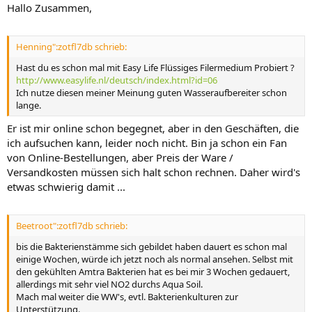
Hallo Zusammen,
Henning":zotfl7db schrieb:
Hast du es schon mal mit Easy Life Flüssiges Filermedium Probiert ?
http://www.easylife.nl/deutsch/index.html?id=06
Ich nutze diesen meiner Meinung guten Wasseraufbereiter schon
lange.
Er ist mir online schon begegnet, aber in den Geschäften, die
ich aufsuchen kann, leider noch nicht. Bin ja schon ein Fan
von Online-Bestellungen, aber Preis der Ware /
Versandkosten müssen sich halt schon rechnen. Daher wird's
etwas schwierig damit ...
Beetroot":zotfl7db schrieb:
bis die Bakterienstämme sich gebildet haben dauert es schon mal
einige Wochen, würde ich jetzt noch als normal ansehen. Selbst mit
den gekühlten Amtra Bakterien hat es bei mir 3 Wochen gedauert,
allerdings mit sehr viel NO2 durchs Aqua Soil.
Mach mal weiter die WW's, evtl. Bakterienkulturen zur
Unterstützung.