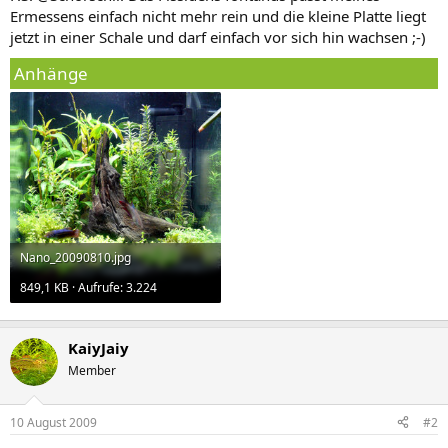
Ermessens einfach nicht mehr rein und die kleine Platte liegt
jetzt in einer Schale und darf einfach vor sich hin wachsen ;-)
Anhänge
Nano_20090810.jpg
849,1 KB · Aufrufe: 3.224
KaiyJaiy
Member
10 August 2009
#2