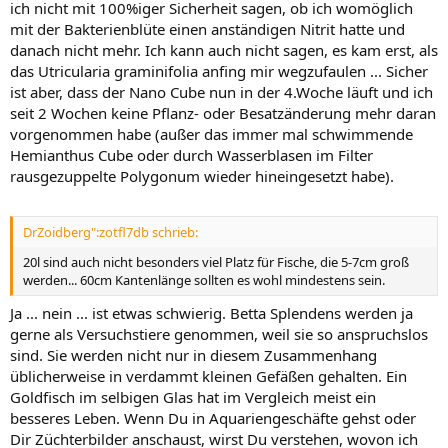
ich nicht mit 100%iger Sicherheit sagen, ob ich womöglich
mit der Bakterienblüte einen anständigen Nitrit hatte und
danach nicht mehr. Ich kann auch nicht sagen, es kam erst, als
das Utricularia graminifolia anfing mir wegzufaulen ... Sicher
ist aber, dass der Nano Cube nun in der 4.Woche läuft und ich
seit 2 Wochen keine Pflanz- oder Besatzänderung mehr daran
vorgenommen habe (außer das immer mal schwimmende
Hemianthus Cube oder durch Wasserblasen im Filter
rausgezuppelte Polygonum wieder hineingesetzt habe).
DrZoidberg":zotfl7db schrieb:
20l sind auch nicht besonders viel Platz für Fische, die 5-7cm groß
werden... 60cm Kantenlänge sollten es wohl mindestens sein.
Ja ... nein ... ist etwas schwierig. Betta Splendens werden ja
gerne als Versuchstiere genommen, weil sie so anspruchslos
sind. Sie werden nicht nur in diesem Zusammenhang
üblicherweise in verdammt kleinen Gefäßen gehalten. Ein
Goldfisch im selbigen Glas hat im Vergleich meist ein
besseres Leben. Wenn Du in Aquariengeschäfte gehst oder
Dir Züchterbilder anschaust, wirst Du verstehen, wovon ich