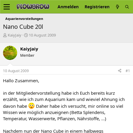
Anmelden
Registrieren
Aquarienvorstellungen
Nano Cube 20l
E
E
KaiyJaiy
10 August 2009
r
r
s
s
KaiyJaiy
t
t
Member
e
e
l
l
l
l
10 August 2009
#1
e
t
r
a
Hallo Zusammen,
m
in der Mitgliedervorstellung habe ich Euch bereits kurz
erzählt, wie ich zum Aquarium kam und wieviel Ahnung ich
davon habe
Daher habe ich versucht, mir online so viel
Wissen wie möglich anzueignen (Betta Splendens,
Temperatur, Wasserwerte, Pflanzen, Nährstoffe, ...)
Nachdem nun der Nano Cube in einem halbwegs