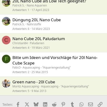
20L Nano Cube als Low Tech geeignet?
Patrick S.
Nano Aquarien
Antworten
1
17 April 2023
Düngung 20L Nano Cube
Patrick S.
Nährstoffe
Antworten
6
14 März 2023
Nano Cube 20L Paludarium
C
Christian84
Paludarien
Antworten
4
19 März 2021
Bitte um Ideen und Vorschläge für 20l Nano-
F
Cube Scape
Fabi.O
Aquascaping - "Aquariengestaltung"
Antworten
2
25 Mai 2015
Green nano - 20l Cube
Moritz Aquascaping
Aquascaping - "Aquariengestaltung"
Antworten
5
9 Mai 2013
Facebook
X (Twitter)
Bluesky
LinkedIn
Reddit
Pinterest
Tumblr
WhatsApp
E-Mail
Li
Teilen: