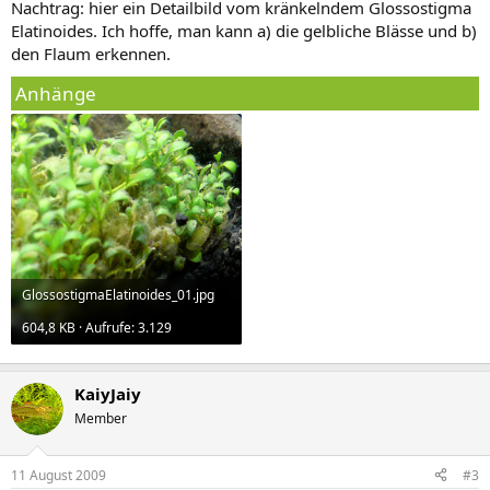
Nachtrag: hier ein Detailbild vom kränkelndem Glossostigma
Elatinoides. Ich hoffe, man kann a) die gelbliche Blässe und b)
den Flaum erkennen.
Anhänge
GlossostigmaElatinoides_01.jpg
604,8 KB · Aufrufe: 3.129
KaiyJaiy
Member
11 August 2009
#3