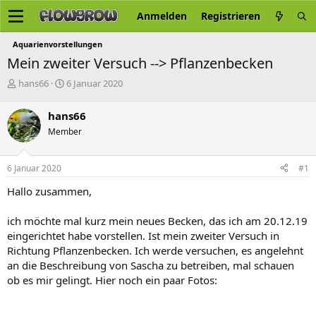
Anmelden
Registrieren
Aquarienvorstellungen
Mein zweiter Versuch --> Pflanzenbecken
E
E
hans66
6 Januar 2020
r
r
s
s
hans66
t
t
Member
e
e
l
l
l
l
6 Januar 2020
#1
e
t
r
a
Hallo zusammen,
m
ich möchte mal kurz mein neues Becken, das ich am 20.12.19
eingerichtet habe vorstellen. Ist mein zweiter Versuch in
Richtung Pflanzenbecken. Ich werde versuchen, es angelehnt
an die Beschreibung von Sascha zu betreiben, mal schauen
ob es mir gelingt. Hier noch ein paar Fotos: