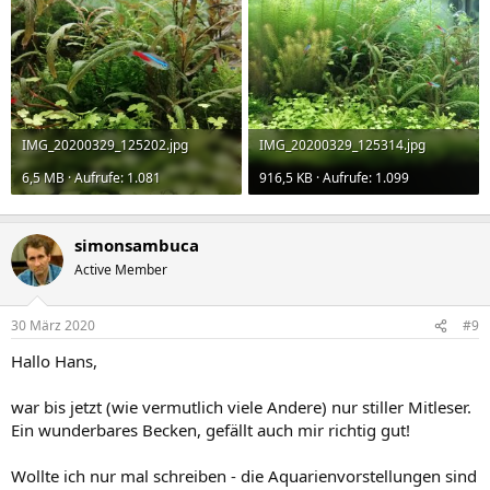
IMG_20200329_125202.jpg
IMG_20200329_125314.jpg
6,5 MB · Aufrufe: 1.081
916,5 KB · Aufrufe: 1.099
simonsambuca
Active Member
30 März 2020
#9
Hallo Hans,
war bis jetzt (wie vermutlich viele Andere) nur stiller Mitleser.
Ein wunderbares Becken, gefällt auch mir richtig gut!
Wollte ich nur mal schreiben - die Aquarienvorstellungen sind