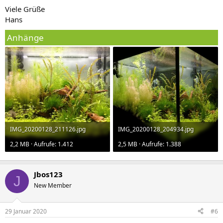
Viele Grüße
Hans
Anhänge
IMG_20200128_211126.jpg
IMG_20200128_204934.jpg
2,2 MB · Aufrufe: 1.412
2,5 MB · Aufrufe: 1.388
Jbos123
J
New Member
29 Januar 2020
#6