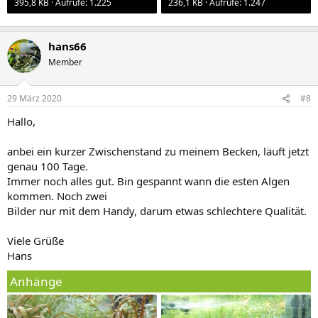
395,8 KB · Aufrufe: 1.225
236,1 KB · Aufrufe: 1.247
hans66
Member
29 März 2020
#8
Hallo,
anbei ein kurzer Zwischenstand zu meinem Becken, läuft jetzt
genau 100 Tage.
Immer noch alles gut. Bin gespannt wann die esten Algen
kommen. Noch zwei
Bilder nur mit dem Handy, darum etwas schlechtere Qualität.
Viele Grüße
Hans
Anhänge