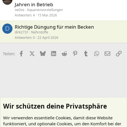
Jahren in Betrieb
ne0os
Aquarienvorstellungen
Antworten
4
15 Mai 2026
Richtige Düngung für mein Becken
D
dirk2731
Nährstoffe
Antworten
0
22 April 2026
Facebook
X (Twitter)
Bluesky
LinkedIn
Reddit
Pinterest
Tumblr
WhatsApp
E-Mail
Li
Teilen:
Wir schützen deine Privatsphäre
Wir verwenden essentielle
Cookies
, damit diese Website
funktioniert, und optionale Cookies, um den Komfort bei der