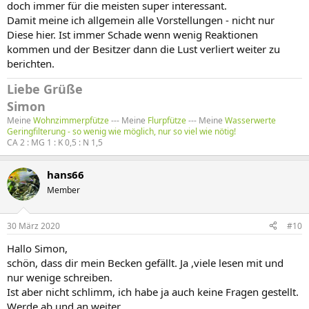
doch immer für die meisten super interessant.
Damit meine ich allgemein alle Vorstellungen - nicht nur
Diese hier. Ist immer Schade wenn wenig Reaktionen
kommen und der Besitzer dann die Lust verliert weiter zu
berichten.
Liebe Grüße
Simon
Meine
Wohnzimmerpfütze
--- Meine
Flurpfütze
--- Meine
Wasserwerte
Geringfilterung - so wenig wie möglich, nur so viel wie nötig!
CA 2 : MG 1 : K 0,5 : N 1,5
hans66
Member
30 März 2020
#10
Hallo Simon,
schön, dass dir mein Becken gefällt. Ja ,viele lesen mit und
nur wenige schreiben.
Ist aber nicht schlimm, ich habe ja auch keine Fragen gestellt.
Werde ab und an weiter