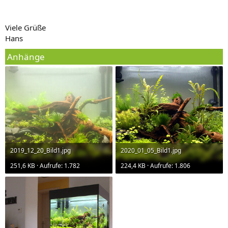
Viele Grüße
Hans
Anhänge
2019_12_20_Bild1.jpg
2020_01_05_Bild1.jpg
251,6 KB · Aufrufe: 1.782
224,4 KB · Aufrufe: 1.806