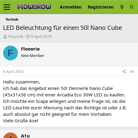
Anmelden
Registrieren
Technik
LED Beleuchtung für einen 50l Nano Cube
E
E
Flooorie
9 April 2015
r
r
s
s
Flooorie
F
t
t
New Member
e
e
l
l
l
l
9 April 2015
#1
e
t
r
a
Hallo zusammen,
m
ich hab das Angebot einen 50l Dennerle Nano Cube
(45x31x36 cm) mit einer Arcadia Eco 30W LED zu kaufen.
Ich möchte ein Scape anlegen und meine Frage ist, ob die
LED-Leuchte eurer Meinung nach das Richtige ist oder z.B.
auch absolut gar nicht geeignet für mein Vorhaben.
Viele Grüße Axel
A1u