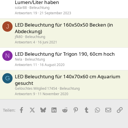
Lumen/Liter haben
solar88
Beleuchtung
Antworten
19
21 September 2023
LED Beleuchtung für 160x50x50 Becken (in
J
Abdeckung)
jfk80
Beleuchtung
Antworten
4
16 Juni 2021
LED Beleuchtung für Trigon 190, 60cm hoch
N
Nela
Beleuchtung
Antworten
11
16 August 2020
LED Beleuchtung für 140x70x60 cm Aquarium
G
gesucht
Gelöschtes Mitglied 17454
Beleuchtung
Antworten
9
11 November 2020
Facebook
X (Twitter)
Bluesky
LinkedIn
Reddit
Pinterest
Tumblr
WhatsApp
E-Mail
Li
Teilen: