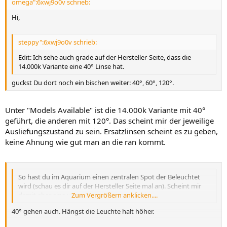
omega":6xwj9o0v schrieb:
Hi,
steppy":6xwj9o0v schrieb:
Edit: Ich sehe auch grade auf der Hersteller-Seite, dass die
14.000k Variante eine 40° Linse hat.
guckst Du dort noch ein bischen weiter: 40°, 60°, 120°.
Unter "Models Available" ist die 14.000k Variante mit 40°
geführt, die anderen mit 120°. Das scheint mir der jeweilige
Ausliefungszustand zu sein. Ersatzlinsen scheint es zu geben,
keine Ahnung wie gut man an die ran kommt.
So hast du im Aquarium einen zentralen Spot der Beleuchtet
wird (schau es dir auf der Hersteller Seite mal an). Scheint mir
damit eher eine ungeeignete Lampe zu sein.
Zum Vergrößern anklicken....
40° gehen auch. Hängst die Leuchte halt höher.