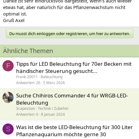
Danke ist sehr eindrucksvoll dargestellt, wenn's auch wieder
etwas hat, aber natürlich für das Pflanzenwachstum nicht
optimal ist.
Gruß Axel
Du musst dich einloggen oder registrieren, um hier zu antworten.
Ähnliche Themen
Tipps für LED Beleuchtung für 70er Becken mit
F
händischer Steuerung gesucht...
Frank-20011
Beleuchtung
Antworten
26
5 März 2026
Suche Chihiros Commander 4 für WRGB-LED-
Beleuchtung
Scapestian
Technik / Zubehör
Antworten
0
8 Januar 2024
Was ist die beste LED-Beleuchtung für 300 Liter
S
Pflanzenaquarium möchte gerne 30