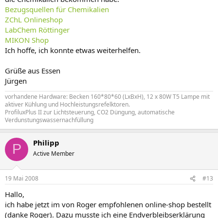
Bezugsquellen für Chemikalien
ZChL Onlineshop
LabChem Röttinger
MIKON Shop
Ich hoffe, ich konnte etwas weiterhelfen.
Grüße aus Essen
Jürgen
vorhandene Hardware: Becken 160*80*60 (LxBxH), 12 x 80W T5 Lampe mit
aktiver Kühlung und Hochleistungsrefelktoren.
ProfiluxPlus II zur Lichtsteuerung, CO2 Düngung, automatische
Verdunstungswassernachfüllung
Philipp
P
Active Member
19 Mai 2008
#13
Hallo,
ich habe jetzt im von Roger empfohlenen online-shop bestellt
(danke Roger). Dazu musste ich eine Endverbleibserklärung