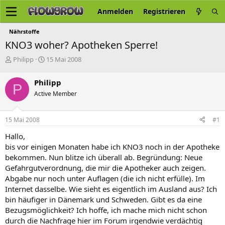
Anmelden
Registrieren
Nährstoffe
KNO3 woher? Apotheken Sperre!
E
E
Philipp
15 Mai 2008
r
r
s
s
Philipp
P
t
t
Active Member
e
e
l
l
l
l
15 Mai 2008
#1
e
t
r
a
Hallo,
m
bis vor einigen Monaten habe ich KNO3 noch in der Apotheke
bekommen. Nun blitze ich überall ab. Begründung: Neue
Gefahrgutverordnung, die mir die Apotheker auch zeigen.
Abgabe nur noch unter Auflagen (die ich nicht erfülle). Im
Internet dasselbe. Wie sieht es eigentlich im Ausland aus? Ich
bin häufiger in Dänemark und Schweden. Gibt es da eine
Bezugsmöglichkeit? Ich hoffe, ich mache mich nicht schon
durch die Nachfrage hier im Forum irgendwie verdächtig