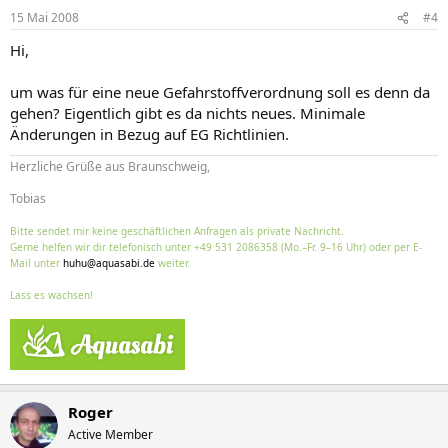
15 Mai 2008
#4
Hi,
um was für eine neue Gefahrstoffverordnung soll es denn da
gehen? Eigentlich gibt es da nichts neues. Minimale
Änderungen in Bezug auf EG Richtlinien.
Herzliche Grüße aus Braunschweig,
Tobias
Bitte sendet mir keine geschäftlichen Anfragen als private Nachricht.
Gerne helfen wir dir telefonisch unter +49 531 2086358 (Mo.–Fr. 9–16 Uhr) oder per E-
Mail unter
huhu@aquasabi.de
weiter.
Lass es wachsen!
Roger
Active Member