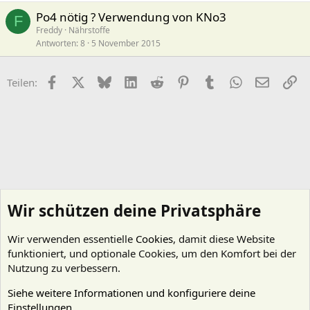
Po4 nötig ? Verwendung von KNo3
F
Freddy
Nährstoffe
Antworten
8
5 November 2015
Facebook
X (Twitter)
Bluesky
LinkedIn
Reddit
Pinterest
Tumblr
WhatsApp
E-Mail
Li
Teilen:
Wir schützen deine Privatsphäre
Wir verwenden essentielle
Cookies
, damit diese Website
funktioniert, und optionale Cookies, um den Komfort bei der
Nutzung zu verbessern.
Siehe weitere Informationen und konfiguriere deine
Einstellungen