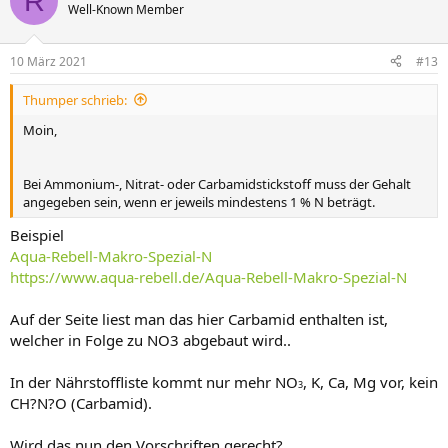
R
Well-Known Member
10 März 2021
#13
Thumper schrieb:
Moin,
Bei Ammonium-, Nitrat- oder Carbamidstickstoff muss der Gehalt
angegeben sein, wenn er jeweils mindestens 1 % N beträgt.
Beispiel
Aqua-Rebell-Makro-Spezial-N
https://www.aqua-rebell.de/Aqua-Rebell-Makro-Spezial-N
Auf der Seite liest man das hier Carbamid enthalten ist,
welcher in Folge zu NO3 abgebaut wird..
In der Nährstoffliste kommt nur mehr NO
, K, Ca, Mg vor, kein
3
CH?N?O (Carbamid).
Wird das nun den Vorschriften gerecht?