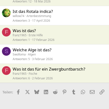
Antworten
12
18 Mai 2026
Ist das Rotala indica?
willow74
Artenbestimmung
Antworten
3
17 April 2026
Was ist das?
F
franz1965
Erste Hilfe
Antworten
1
17 Februar 2026
Welche Alge ist das?
S
Swolloma
Algen
Antworten
5
3 Februar 2026
Was ist das für ein Zwergbuntbarsch?
F
franz1965
Fische
Antworten
6
2 Februar 2026
Facebook
X (Twitter)
Bluesky
LinkedIn
Reddit
Pinterest
Tumblr
WhatsApp
E-Mail
Li
Teilen: