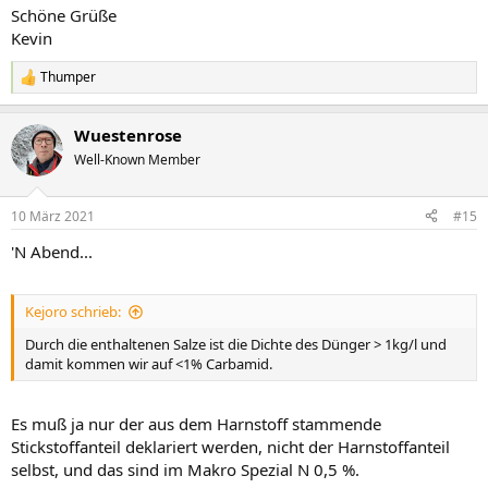
Schöne Grüße
Kevin
Thumper
R
e
a
Wuestenrose
k
t
Well-Known Member
i
o
n
10 März 2021
#15
e
n
'N Abend...
:
Kejoro schrieb:
Durch die enthaltenen Salze ist die Dichte des Dünger > 1kg/l und
damit kommen wir auf <1% Carbamid.
Es muß ja nur der aus dem Harnstoff stammende
Stickstoffanteil deklariert werden, nicht der Harnstoffanteil
selbst, und das sind im Makro Spezial N 0,5 %.