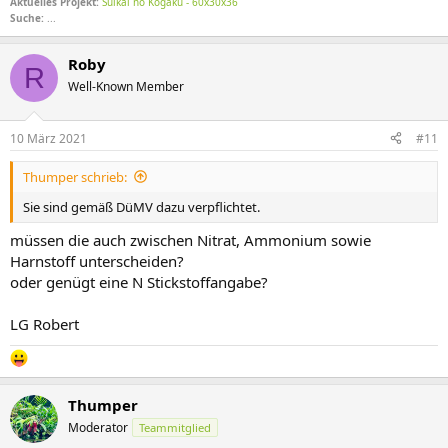
Aktuelles Projekt:
Suikai no Kogaku - 60x30x36
Suche:
...
Roby
R
Well-Known Member
10 März 2021
#11
Thumper schrieb:
Sie sind gemäß DüMV dazu verpflichtet.
müssen die auch zwischen Nitrat, Ammonium sowie
Harnstoff unterscheiden?
oder genügt eine N Stickstoffangabe?
LG Robert
Thumper
Moderator
Teammitglied