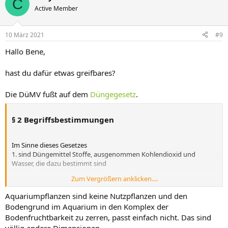
C
Active Member
10 März 2021
#9
Hallo Bene,
hast du dafür etwas greifbares?
Die DüMV fußt auf dem
Düngegesetz
.
§ 2 Begriffsbestimmungen
Im Sinne dieses Gesetzes
1. sind Düngemittel Stoffe, ausgenommen Kohlendioxid und
Wasser, die dazu bestimmt sind
Zum Vergrößern anklicken....
a) Nutzpflanzen Nährstoffe zuzuführen, um ihr Wachstum zu
fördern, ihren Ertrag zu erhöhen oder ihre Qualität zu verbessern,
Aquariumpflanzen sind keine Nutzpflanzen und den
oder
Bodengrund im Aquarium in den Komplex der
Bodenfruchtbarkeit zu zerren, passt einfach nicht. Das sind
b) die Bodenfruchtbarkeit zu erhalten oder zu verbessern;
völlig andere Dimensionen.