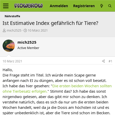
Anmelden
Registrieren
Nährstoffe
Ist Estimative Index gefährlich für Tiere?
E
E
mich2525
10 März 2021
r
r
s
s
mich2525
t
t
Active Member
e
e
l
l
l
l
10 März 2021
#1
e
t
r
a
Hallo,
m
Die Frage steht im Titel. Ich würde mein Scape gerne
anfangen nach EI zu düngen, aber es ist schon voll besetzt.
Ich habe das hier gesehen: "
Die ersten beiden Wochen sollten
ohne Tierbesatz erfolgen.
" Stimmt das? Ich habe das sonst
nirgendwo gelesen, aber das gibt mir schon zu denken. Ich
verstehe natürlich, dass es sich da nur um die ersten beiden
Wochen handelt, weil da ja die Dosis am höchsten ist und es
später unbedenklich ist, aber die Tiere sind schon im Becken.