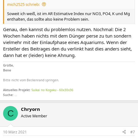
mich2525 schrieb:
Soweit ich weiß, ist im AR Estimative Index nur NO3, PO4, K und Mg
enthalten, das sollte also keine Problem sein.
Genau, den kannst du problemlos nutzen. Nochmal: Die 2
Wochen haben nichts mit dem Dünger perse zu tun sondern
vielmehr mit der Einlaufphase eines Aquariums. Wenn der
Ersteller des Beitrages den du verlinkt hast dies anders sieht,
dann hat er (leider) keine Ahnung.
Grüße,
Bene
Bitte nicht vom Beckenrand springen.
Aktuelles Projekt:
Suikai no Kogaku - 60x30x36
Suche:
...
Chryorn
C
Active Member
10 März 2021
#7