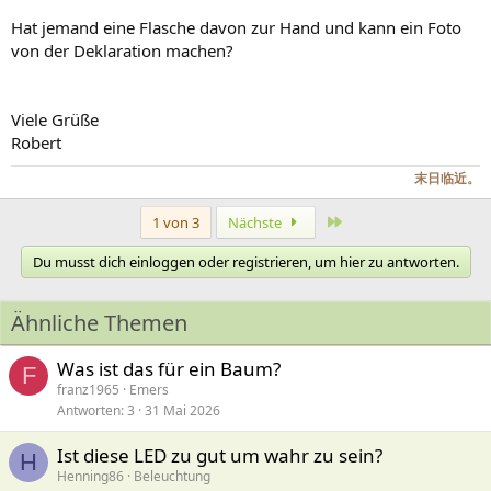
Hat jemand eine Flasche davon zur Hand und kann ein Foto
von der Deklaration machen?
Viele Grüße
Robert
末日临近。
Letzte
1 von 3
Nächste
Du musst dich einloggen oder registrieren, um hier zu antworten.
Ähnliche Themen
Was ist das für ein Baum?
F
franz1965
Emers
Antworten
3
31 Mai 2026
Ist diese LED zu gut um wahr zu sein?
H
Henning86
Beleuchtung