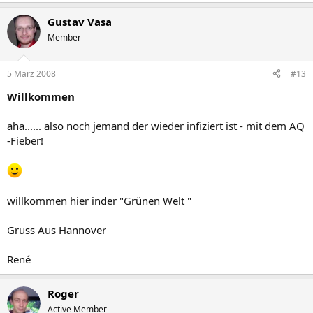
Gustav Vasa
Member
5 März 2008
#13
Willkommen
aha...... also noch jemand der wieder infiziert ist - mit dem AQ
-Fieber!
willkommen hier inder "Grünen Welt "
Gruss Aus Hannover
René
Roger
Active Member