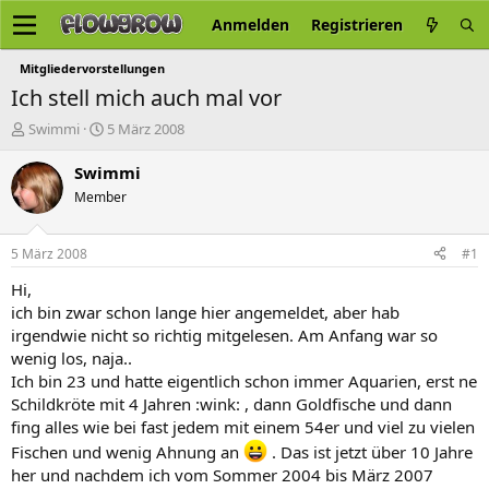
Anmelden
Registrieren
Mitgliedervorstellungen
Ich stell mich auch mal vor
E
E
Swimmi
5 März 2008
r
r
s
s
Swimmi
t
t
Member
e
e
l
l
l
l
5 März 2008
#1
e
t
r
a
Hi,
m
ich bin zwar schon lange hier angemeldet, aber hab
irgendwie nicht so richtig mitgelesen. Am Anfang war so
wenig los, naja..
Ich bin 23 und hatte eigentlich schon immer Aquarien, erst ne
Schildkröte mit 4 Jahren :wink: , dann Goldfische und dann
fing alles wie bei fast jedem mit einem 54er und viel zu vielen
Fischen und wenig Ahnung an
. Das ist jetzt über 10 Jahre
her und nachdem ich vom Sommer 2004 bis März 2007