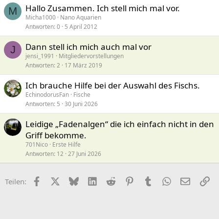
Hallo Zusammen. Ich stell mich mal vor.
M
Micha1000
Nano Aquarien
Antworten
0
5 April 2012
Dann stell ich mich auch mal vor
J
jensi_1991
Mitgliedervorstellungen
Antworten
2
17 März 2019
Ich brauche Hilfe bei der Auswahl des Fischs.
EchinodorusFan
Fische
Antworten
5
30 Juni 2026
Leidige „Fadenalgen“ die ich einfach nicht in den
Griff bekomme.
701Nico
Erste Hilfe
Antworten
12
27 Juni 2026
Facebook
X (Twitter)
Bluesky
LinkedIn
Reddit
Pinterest
Tumblr
WhatsApp
E-Mail
Li
Teilen: