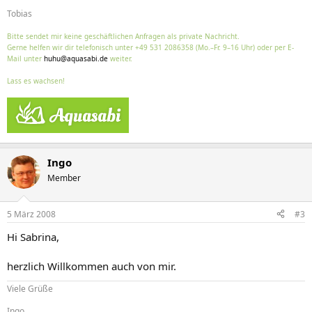
Tobias
Bitte sendet mir keine geschäftlichen Anfragen als private Nachricht.
Gerne helfen wir dir telefonisch unter +49 531 2086358 (Mo.–Fr. 9–16 Uhr) oder per E-
Mail unter
huhu@aquasabi.de
weiter.
Lass es wachsen!
Ingo
Member
5 März 2008
#3
Hi Sabrina,
herzlich Willkommen auch von mir.
Viele Grüße
Ingo