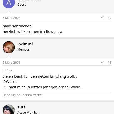
A
Guest
5 März 2008
#7
hallo sabrinchen,
herzlich willkommen im flowgrow.
Swimmi
Member
5 März 2008
#8
Hi ihr,
vielen Dank für den netten Empfang :roll: .
@Werner
Du hast mich ja letztes Jahr geworben :wink: .
Liebe Grüße Sabrina :winke:
Tutti
Active Member