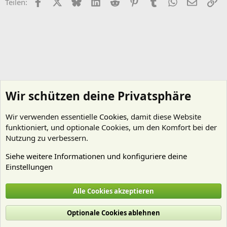
Facebook
X (Twitter)
Bluesky
LinkedIn
Reddit
Pinterest
Tumblr
WhatsApp
E-Mail
Li
Teilen:
Wir schützen deine Privatsphäre
Wir verwenden essentielle
Cookies
, damit diese Website
funktioniert, und optionale Cookies, um den Komfort bei der
Nutzung zu verbessern.
Siehe weitere Informationen und konfiguriere deine
Einstellungen
Mitgliedervorstellungen
Alle Cookies akzeptieren
Cookies
Deutsch (Du)
Optionale Cookies ablehnen
Nutzungsbedingungen
Datenschutz
Hilfe und Impressum
Start
R