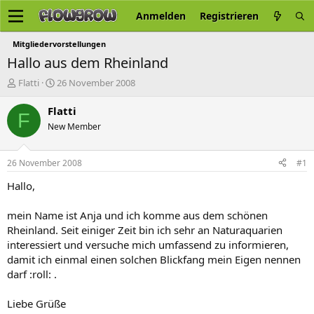
Anmelden
Registrieren
Mitgliedervorstellungen
Hallo aus dem Rheinland
E
E
Flatti
26 November 2008
r
r
s
s
Flatti
F
t
t
New Member
e
e
l
l
l
l
26 November 2008
#1
e
t
r
a
Hallo,
m
mein Name ist Anja und ich komme aus dem schönen
Rheinland. Seit einiger Zeit bin ich sehr an Naturaquarien
interessiert und versuche mich umfassend zu informieren,
damit ich einmal einen solchen Blickfang mein Eigen nennen
darf :roll: .
Liebe Grüße