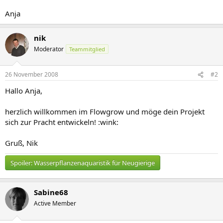
Anja
nik
Moderator
Teammitglied
26 November 2008
#2
Hallo Anja,
herzlich willkommen im Flowgrow und möge dein Projekt
sich zur Pracht entwickeln! :wink:
Gruß, Nik
Spoiler:
Wasserpflanzenaquaristik für Neugierige
Sabine68
Active Member