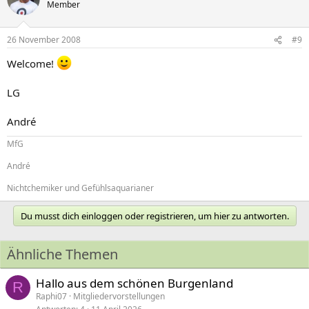
Member
26 November 2008
#9
Welcome!
LG
André
MfG
André
Nichtchemiker und Gefühlsaquarianer
Du musst dich einloggen oder registrieren, um hier zu antworten.
Ähnliche Themen
Hallo aus dem schönen Burgenland
R
Raphi07
Mitgliedervorstellungen