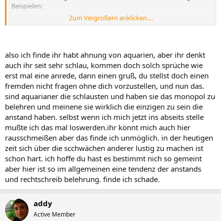
Beispielen:
Zum Vergrößern anklicken....
Die Spinnen!
Die spinnen!
Warum sind füllige Frauen gut zu Vögeln?
also ich finde ihr habt ahnung von aquarien, aber ihr denkt
Warum sind füllige Frauen gut zu vögeln?
auch ihr seit sehr schlau, kommen doch solch sprüche wie
erst mal eine anrede, dann einen gruß, du stellst doch einen
Er hatte liebe Genossen.
fremden nicht fragen ohne dich vorzustellen, und nun das.
Er hatte Liebe genossen.
sind aquarianer die schlausten und haben sie das monopol zu
Wäre er doch nur Dichter!
belehren und meinene sie wirklich die einzigen zu sein die
Wäre er doch nur dichter!
anstand haben. selbst wenn ich mich jetzt ins abseits stelle
mußte ich das mal loswerden.ihr könnt mich auch hier
Sich brüsten und anderem zuwenden.
rausschmeißen aber das finde ich unmöglich. in der heutigen
Sich Brüsten und anderem zuwenden.
zeit sich über die scchwächen anderer lustig zu machen ist
Die nackte Sucht zu quälen.
schon hart. ich hoffe du hast es bestimmt nich so gemeint
Die Nackte sucht zu quälen.
aber hier ist so im allgemeinen eine tendenz der anstands
und rechtschreib belehrung. finde ich schade.
Sie konnte geschickt Blasen und Glieder behandeln.
Sie konnte geschickt blasen und Glieder behandeln.
addy
Der Gefangene floh.
Active Member
Der gefangene Floh.