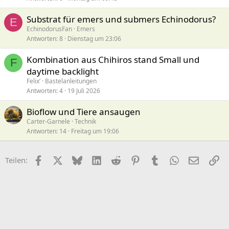
Substrat für emers und submers Echinodorus?
E
EchinodorusFan
Emers
Antworten
8
Dienstag um 23:06
Kombination aus Chihiros stand Small und
F
daytime backlight
Felix‘
Bastelanleitungen
Antworten
4
19 Juli 2026
Bioflow und Tiere ansaugen
Carter-Garnele
Technik
Antworten
14
Freitag um 19:06
Facebook
X (Twitter)
Bluesky
LinkedIn
Reddit
Pinterest
Tumblr
WhatsApp
E-Mail
Li
Teilen: