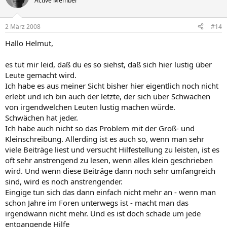
Active Member
Der Gefangene floh.
Der gefangene Floh.
2 März 2008
#14
Hallo Helmut,
Da soll noch einer behaupten, die Gross- und Kleinschreibung wäre
nicht wichtig ...
es tut mir leid, daß du es so siehst, daß sich hier lustig über
Leute gemacht wird.
Gruß Hans
Ich habe es aus meiner Sicht bisher hier eigentlich noch nicht
erlebt und ich bin auch der letzte, der sich über Schwächen
von irgendwelchen Leuten lustig machen würde.
Schwächen hat jeder.
Ich habe auch nicht so das Problem mit der Groß- und
Kleinschreibung. Allerding ist es auch so, wenn man sehr
viele Beiträge liest und versucht Hilfestellung zu leisten, ist es
oft sehr anstrengend zu lesen, wenn alles klein geschrieben
wird. Und wenn diese Beiträge dann noch sehr umfangreich
sind, wird es noch anstrengender.
Eingige tun sich das dann einfach nicht mehr an - wenn man
schon Jahre im Foren unterwegs ist - macht man das
irgendwann nicht mehr. Und es ist doch schade um jede
entgangende Hilfe