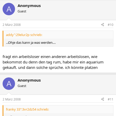
Anonymous
A
Guest
2 März 2008
#10
addy":29elur2p schrieb:
...Ohje das kann ja was werden....
fragt ein arbeitsloser einen anderen arbeitslosen, wie
bekommst du denn den tag rum, habe mir ein aquarium
gekauft. und dann solche sprüche. ich könnte platzen
Anonymous
A
Guest
2 März 2008
#11
franky 33":3vr2dz54 schrieb: