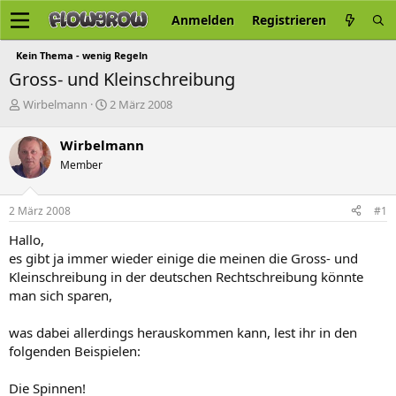
Anmelden
Registrieren
Kein Thema - wenig Regeln
Gross- und Kleinschreibung
E
E
Wirbelmann
2 März 2008
r
r
s
s
Wirbelmann
t
t
Member
e
e
l
l
l
l
2 März 2008
#1
e
t
r
a
Hallo,
m
es gibt ja immer wieder einige die meinen die Gross- und
Kleinschreibung in der deutschen Rechtschreibung könnte
man sich sparen,
was dabei allerdings herauskommen kann, lest ihr in den
folgenden Beispielen:
Die Spinnen!