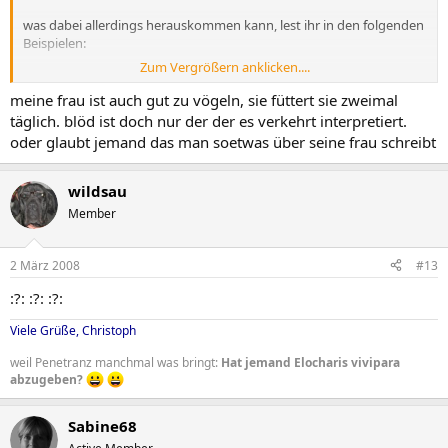
was dabei allerdings herauskommen kann, lest ihr in den folgenden
Beispielen:
Zum Vergrößern anklicken....
Die Spinnen!
Die spinnen!
meine frau ist auch gut zu vögeln, sie füttert sie zweimal
täglich. blöd ist doch nur der der es verkehrt interpretiert.
Warum sind füllige Frauen gut zu Vögeln?
oder glaubt jemand das man soetwas über seine frau schreibt
Warum sind füllige Frauen gut zu vögeln?
Er hatte liebe Genossen.
wildsau
Er hatte Liebe genossen.
Member
Wäre er doch nur Dichter!
Wäre er doch nur dichter!
2 März 2008
#13
Sich brüsten und anderem zuwenden.
:?: :?: :?:
Sich Brüsten und anderem zuwenden.
Viele Grüße, Christoph
Die nackte Sucht zu quälen.
weil Penetranz manchmal was bringt:
Hat jemand Elocharis vivipara
Die Nackte sucht zu quälen.
abzugeben?
Sie konnte geschickt Blasen und Glieder behandeln.
Sie konnte geschickt blasen und Glieder behandeln.
Sabine68