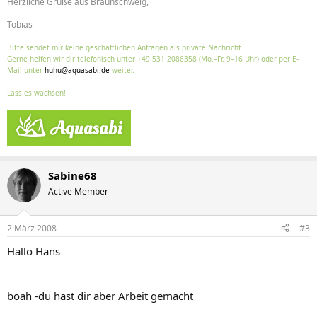
Herzliche Grüße aus Braunschweig,
Tobias
Bitte sendet mir keine geschäftlichen Anfragen als private Nachricht.
Gerne helfen wir dir telefonisch unter +49 531 2086358 (Mo.–Fr. 9–16 Uhr) oder per E-
Mail unter
huhu@aquasabi.de
weiter.
Lass es wachsen!
Sabine68
Active Member
2 März 2008
#3
Hallo Hans
boah -du hast dir aber Arbeit gemacht