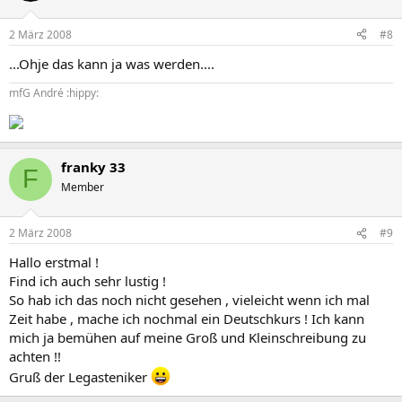
2 März 2008
#8
Da soll noch einer behaupten, die Gross- und Kleinschreibung wäre
nicht wichtig ...
...Ohje das kann ja was werden....
mfG André :hippy:
Gruß Hans
franky 33
F
Member
2 März 2008
#9
Hallo erstmal !
Find ich auch sehr lustig !
So hab ich das noch nicht gesehen , vieleicht wenn ich mal
Zeit habe , mache ich nochmal ein Deutschkurs ! Ich kann
mich ja bemühen auf meine Groß und Kleinschreibung zu
achten !!
Gruß der Legasteniker