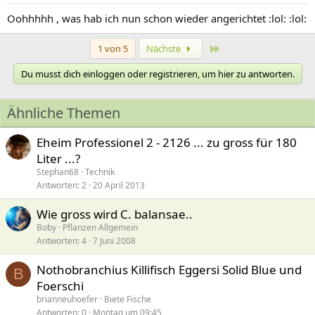
Oohhhhh , was hab ich nun schon wieder angerichtet :lol: :lol:
Letzte
1 von 5
Nächste
Du musst dich einloggen oder registrieren, um hier zu antworten.
Ähnliche Themen
Eheim Professionel 2 - 2126 ... zu gross für 180
Liter ...?
Stephan68
Technik
Antworten
2
20 April 2013
Wie gross wird C. balansae..
Boby
Pflanzen Allgemein
Antworten
4
7 Juni 2008
Nothobranchius Killifisch Eggersi Solid Blue und
B
Foerschi
brianneuhoefer
Biete Fische
Antworten
0
Montag um 09:45