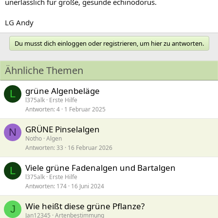
unerlässlich für große, gesunde echinodorus.
LG Andy
Du musst dich einloggen oder registrieren, um hier zu antworten.
Ähnliche Themen
grüne Algenbeläge
L
l375alk
Erste Hilfe
Antworten
4
1 Februar 2025
GRÜNE Pinselalgen
N
Notho
Algen
Antworten
33
16 Februar 2026
Viele grüne Fadenalgen und Bartalgen
L
l375alk
Erste Hilfe
Antworten
174
16 Juni 2024
Wie heißt diese grüne Pflanze?
J
Jan12345
Artenbestimmung