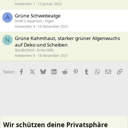
Antworten
1
15 Januar 2023
Grüne Schwebealge
A
Ando´s Aquarium
Algen
Antworten
4
10 November 2021
Grüne Kahmhaut, starker grüner Algenwuchs
N
auf Deko und Scheiben
NordlichtHH
Erste Hilfe
Antworten
8
18 November 2021
Facebook
X (Twitter)
Bluesky
LinkedIn
Reddit
Pinterest
Tumblr
WhatsApp
E-Mail
Li
Teilen:
Wir schützen deine Privatsphäre