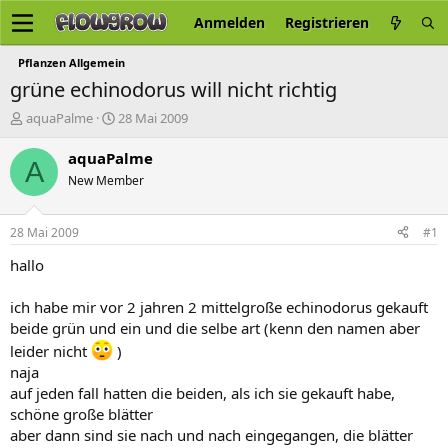
Anmelden
Registrieren
Pflanzen Allgemein
grüne echinodorus will nicht richtig
E
E
aquaPalme
28 Mai 2009
r
r
s
s
aquaPalme
A
t
t
New Member
e
e
l
l
l
l
28 Mai 2009
#1
e
t
r
a
hallo
m
ich habe mir vor 2 jahren 2 mittelgroße echinodorus gekauft
beide grün und ein und die selbe art (kenn den namen aber
leider nicht
)
naja
auf jeden fall hatten die beiden, als ich sie gekauft habe,
schöne große blätter
aber dann sind sie nach und nach eingegangen, die blätter