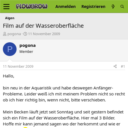
Anmelden
Registrieren
Algen
Film auf der Wasseroberfläche
E
E
pogona
11 November 2009
r
r
s
s
pogona
P
t
t
Member
e
e
l
l
l
l
11 November 2009
#1
e
t
r
a
Hallo,
m
bin neu in der Aquaristik und habe deswegen Anfänger-
Probleme. Leider weiß ich mit meinem Problem nicht so recht
ob ich hier richtig bin, wenn nicht, bitte verschieben.
Mein Becken läuft jetzt seit Sonntag und seit gestern befindet
sich ein Film auf der Wasseroberfläche. Hier mal 3 Bilder.
Hoffe mir kann jemand sagen wo der herkommt und wie er