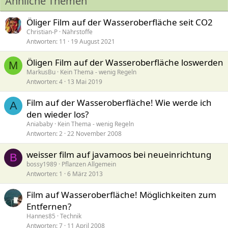
Ähnliche Themen
Öliger Film auf der Wasseroberfläche seit CO2
Christian-P
Nährstoffe
Antworten
11
19 August 2021
Öligen Film auf der Wasseroberfläche loswerden
M
MarkusBu
Kein Thema - wenig Regeln
Antworten
4
13 Mai 2019
Film auf der Wasseroberfläche! Wie werde ich
A
den wieder los?
Aniababy
Kein Thema - wenig Regeln
Antworten
2
22 November 2008
weisser film auf javamoos bei neueinrichtung
B
bossy1989
Pflanzen Allgemein
Antworten
1
6 März 2013
Film auf Wasseroberfläche! Möglichkeiten zum
Entfernen?
Hannes85
Technik
Antworten
7
11 April 2008