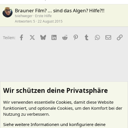
Brauner Film? ... sind das Algen? Hilfe?!!
tviehweger
Erste Hilfe
Antworten
5
22 August 2015
Facebook
X (Twitter)
Bluesky
LinkedIn
Reddit
Pinterest
Tumblr
WhatsApp
E-Mail
Li
Teilen:
Wir schützen deine Privatsphäre
Wir verwenden essentielle
Cookies
, damit diese Website
funktioniert, und optionale Cookies, um den Komfort bei der
Nutzung zu verbessern.
Siehe weitere Informationen und konfiguriere deine