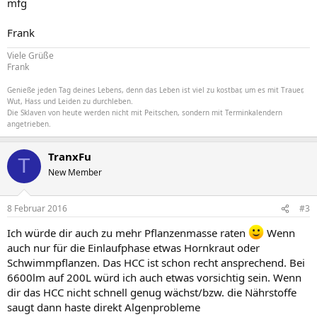
mfg
Frank
Viele Grüße
Frank
Genieße jeden Tag deines Lebens, denn das Leben ist viel zu kostbar, um es mit Trauer,
Wut, Hass und Leiden zu durchleben.
Die Sklaven von heute werden nicht mit Peitschen, sondern mit Terminkalendern
angetrieben.
TranxFu
T
New Member
8 Februar 2016
#3
Ich würde dir auch zu mehr Pflanzenmasse raten
Wenn
auch nur für die Einlaufphase etwas Hornkraut oder
Schwimmpflanzen. Das HCC ist schon recht ansprechend. Bei
6600lm auf 200L würd ich auch etwas vorsichtig sein. Wenn
dir das HCC nicht schnell genug wächst/bzw. die Nährstoffe
saugt dann haste direkt Algenprobleme