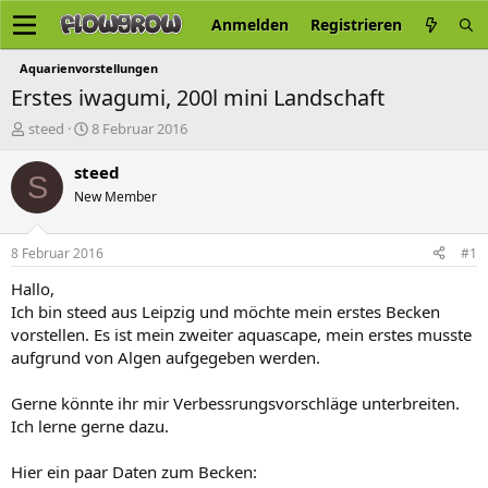
Anmelden
Registrieren
Aquarienvorstellungen
Erstes iwagumi, 200l mini Landschaft
E
E
steed
8 Februar 2016
r
r
s
s
steed
S
t
t
New Member
e
e
l
l
l
l
8 Februar 2016
#1
e
t
r
a
Hallo,
m
Ich bin steed aus Leipzig und möchte mein erstes Becken
vorstellen. Es ist mein zweiter aquascape, mein erstes musste
aufgrund von Algen aufgegeben werden.
Gerne könnte ihr mir Verbessrungsvorschläge unterbreiten.
Ich lerne gerne dazu.
Hier ein paar Daten zum Becken: