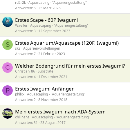
rd2r2k
Aquascaping - "Aquariengestaltung"
Antworten
6
25 März 2026
Erstes Scape - 60P Iwagumi
Waeller
Aquascaping - "Aquariengestaltung"
Antworten
3
12 September 2023
Erstes Aquarium/Aquascape (120F, Iwagumi)
S
ska
Aquarienvorstellungen
Antworten
7
21 Februar 2023
Welcher Bodengrund für mein erstes Iwagumi?
C
Christian_86
Substrate
Antworten
4
1 Dezember 2021
Erstes Iwagumi Anfänger
P
philxx
Aquascaping - "Aquariengestaltung"
Antworten
2
8 November 2018
Mein erstes Iwagumi nach ADA-System
chillhans
Aquascaping - "Aquariengestaltung"
Antworten
31
23 August 2017