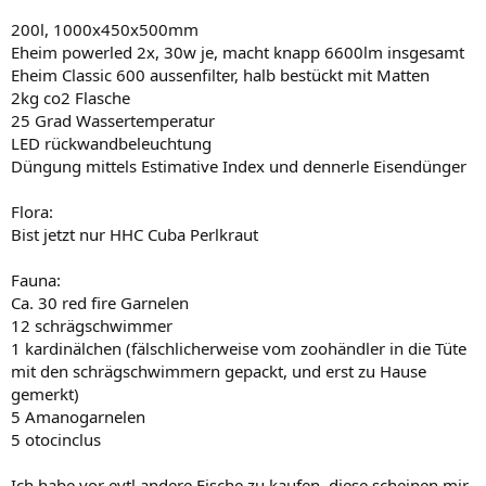
200l, 1000x450x500mm
Eheim powerled 2x, 30w je, macht knapp 6600lm insgesamt
Eheim Classic 600 aussenfilter, halb bestückt mit Matten
2kg co2 Flasche
25 Grad Wassertemperatur
LED rückwandbeleuchtung
Düngung mittels Estimative Index und dennerle Eisendünger
Flora:
Bist jetzt nur HHC Cuba Perlkraut
Fauna:
Ca. 30 red fire Garnelen
12 schrägschwimmer
1 kardinälchen (fälschlicherweise vom zoohändler in die Tüte
mit den schrägschwimmern gepackt, und erst zu Hause
gemerkt)
5 Amanogarnelen
5 otocinclus
Ich habe vor evtl andere Fische zu kaufen, diese scheinen mir