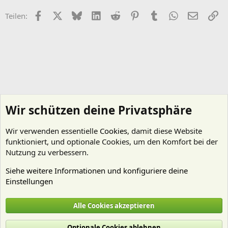
Facebook
X (Twitter)
Bluesky
LinkedIn
Reddit
Pinterest
Tumblr
WhatsApp
E-Mail
Li
Teilen:
Wir schützen deine Privatsphäre
Wir verwenden essentielle
Cookies
, damit diese Website
funktioniert, und optionale Cookies, um den Komfort bei der
Nutzung zu verbessern.
Siehe weitere Informationen und konfiguriere deine
Einstellungen
Aquarienvorstellungen
Alle Cookies akzeptieren
Cookies
Deutsch (Du)
Optionale Cookies ablehnen
Nutzungsbedingungen
Datenschutz
Hilfe und Impressum
Start