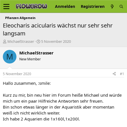
Anmelden
Registrieren
Pflanzen Allgemein
Eleocharis acicularis wächst nur sehr sehr
langsam
E
E
MichaelStrasser
5 November 2020
r
r
s
s
MichaelStrasser
M
t
t
New Member
e
e
l
l
l
l
5 November 2020
#1
e
t
r
a
Hallo zusammen, :smile:
m
Kurz zu mir, bin neu hier im Forum heiße Michael und würde
mich um ein paar Hilfreiche Antworten sehr freuen.
Bin schon etwas länger in der Aquaristik aber momentan
weiß ich nicht wirklich weiter.
Ich habe 2 Aquarien die 1x160l,1x200l.