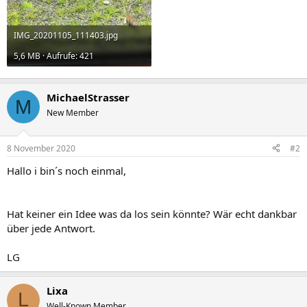
IMG_20201105_111403.jpg
5,6 MB · Aufrufe: 421
MichaelStrasser
M
New Member
8 November 2020
#2
Hallo i bin´s noch einmal,
Hat keiner ein Idee was da los sein könnte? Wär echt dankbar
über jede Antwort.
LG
Lixa
L
Well-Known Member