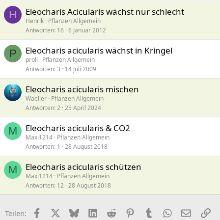
Eleocharis Acicularis wächst nur schlecht
H
Henrik
Pflanzen Allgemein
Antworten
16
6 Januar 2012
Eleocharis acicularis wächst in Kringel
P
proli
Pflanzen Allgemein
Antworten
3
14 Juli 2009
Eleocharis acicularis mischen
Waeller
Pflanzen Allgemein
Antworten
2
25 April 2024
Eleocharis acicularis & CO2
M
Maxi1214
Pflanzen Allgemein
Antworten
1
28 August 2018
Eleocharis acicularis schützen
M
Maxi1214
Pflanzen Allgemein
Antworten
12
28 August 2018
Facebook
X (Twitter)
Bluesky
LinkedIn
Reddit
Pinterest
Tumblr
WhatsApp
E-Mail
Li
Teilen: