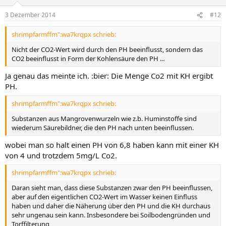
3 Dezember 2014
#12
shrimpfarmffm":wa7krqpx schrieb:
Nicht der CO2-Wert wird durch den PH beeinflusst, sondern das
CO2 beeinflusst in Form der Kohlensäure den PH ...
Ja genau das meinte ich. :bier: Die Menge Co2 mit KH ergibt
PH.
shrimpfarmffm":wa7krqpx schrieb:
Substanzen aus Mangrovenwurzeln wie z.b. Huminstoffe sind
wiederum Säurebildner, die den PH nach unten beeinflussen.
wobei man so halt einen PH von 6,8 haben kann mit einer KH
von 4 und trotzdem 5mg/L Co2.
shrimpfarmffm":wa7krqpx schrieb:
Daran sieht man, dass diese Substanzen zwar den PH beeinflussen,
aber auf den eigentlichen CO2-Wert im Wasser keinen Einfluss
haben und daher die Näherung über den PH und die KH durchaus
sehr ungenau sein kann. Insbesondere bei Soilbodengründen und
Torffilterung