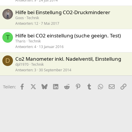
Antworten
9
24 Juli 2014
Hilfe bei Einstellung CO2-Druckminderer
Goos
Technik
Antworten
12
7 Mai 2017
Hilfe bei CO2 einstellung (suche geeign. Test)
T
Tharis
Technik
Antworten
4
13 Januar 2016
Co2 Manometer inkl. Nadelventil, Einstellung
D
dpl1970
Technik
Antworten
3
30 September 2014
Facebook
X (Twitter)
Bluesky
LinkedIn
Reddit
Pinterest
Tumblr
WhatsApp
E-Mail
Li
Teilen: