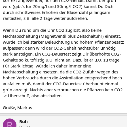
korrekt angewendet, nur den CO2-Gehalt. Damit der grün
wird (gibt's für 20mg/l und 30mg/l CO2) kannst Du Dich
durch schrittweises Erhöhen der Blasenzahl ja langsam
rantasten, z.B. alle 2 Tage weiter aufdrehen.
Wenn Du rund um die Uhr CO2 zugibst, also keine
Nachtabschaltung (Magnetventil plus Zeitschaltuhr) einsetzt,
würde ich bei starker Beleuchtung und hohem Pflanzenbesatz
aufpassen: dann wird der CO2-Gehalt nachtsüber unnötig
stark ansteigen. Ein CO2-Dauertest zeigt Dir überhöhte CO2-
Gehalte so kurzfristig u.U. nicht an. Dazu ist er u.U. zu träge.
Für Starklichtaq. würde ich daher immer eine
Nachtabschaltung einsetzen, da die CO2-Zufuhr wegen des
hohen Verbrauchs durch die Assimilation entsprechend hoch
ausfallen muß, damit der CO2-Dauertest überhaupt einmal
grün anzeigt. Nachts aber verbrauchen die Pflanzen kein CO2
-> Überschuß, also abschalten.
Grüße, Markus
Ruh
R