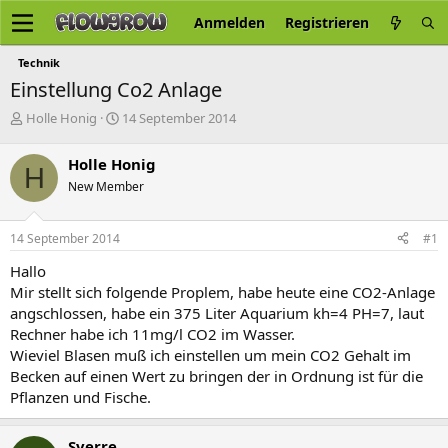
Anmelden
Registrieren
Technik
Einstellung Co2 Anlage
E
E
Holle Honig
14 September 2014
r
r
s
s
Holle Honig
H
t
t
New Member
e
e
l
l
l
l
14 September 2014
#1
e
t
r
a
Hallo
m
Mir stellt sich folgende Proplem, habe heute eine CO2-Anlage
angschlossen, habe ein 375 Liter Aquarium kh=4 PH=7, laut
Rechner habe ich 11mg/l CO2 im Wasser.
Wieviel Blasen muß ich einstellen um mein CO2 Gehalt im
Becken auf einen Wert zu bringen der in Ordnung ist für die
Pflanzen und Fische.
Sverre