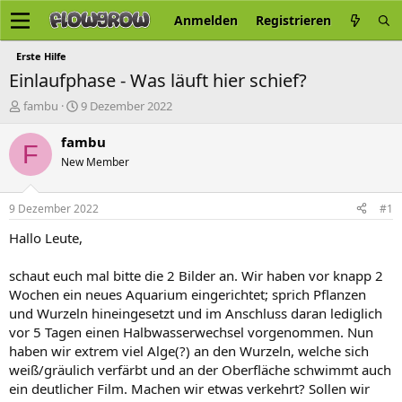
Anmelden
Registrieren
Erste Hilfe
Einlaufphase - Was läuft hier schief?
E
E
fambu
9 Dezember 2022
r
r
s
s
fambu
F
t
t
New Member
e
e
l
l
l
l
9 Dezember 2022
#1
e
t
r
a
Hallo Leute,
m
schaut euch mal bitte die 2 Bilder an. Wir haben vor knapp 2
Wochen ein neues Aquarium eingerichtet; sprich Pflanzen
und Wurzeln hineingesetzt und im Anschluss daran lediglich
vor 5 Tagen einen Halbwasserwechsel vorgenommen. Nun
haben wir extrem viel Alge(?) an den Wurzeln, welche sich
weiß/gräulich verfärbt und an der Oberfläche schwimmt auch
ein deutlicher Film. Machen wir etwas verkehrt? Sollen wir