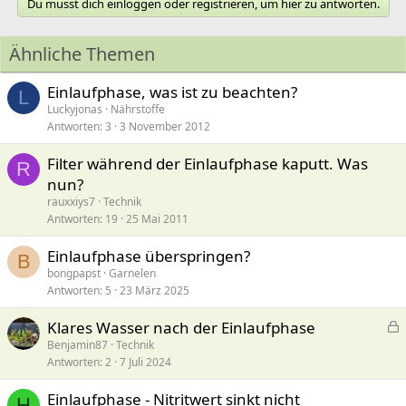
Du musst dich einloggen oder registrieren, um hier zu antworten.
Ähnliche Themen
Einlaufphase, was ist zu beachten?
L
Luckyjonas
Nährstoffe
Antworten
3
3 November 2012
Filter während der Einlaufphase kaputt. Was
R
nun?
rauxxiys7
Technik
Antworten
19
25 Mai 2011
Einlaufphase überspringen?
B
bongpapst
Garnelen
Antworten
5
23 März 2025
Klares Wasser nach der Einlaufphase
e
Benjamin87
Technik
Antworten
2
7 Juli 2024
s
p
Einlaufphase - Nitritwert sinkt nicht
e
H