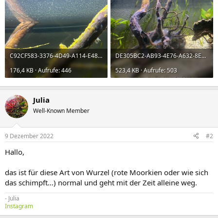
C92CF583-3376-4D49-A114-E48D72695F51.jpeg
DE305BC2-AB93-4E76-A632-8E365AB5F3DC.jpeg
176,4 KB · Aufrufe: 446
523,4 KB · Aufrufe: 503
Julia
Well-Known Member
9 Dezember 2022
#2
Hallo,
das ist für diese Art von Wurzel (rote Moorkien oder wie sich
das schimpft…) normal und geht mit der Zeit alleine weg.
- Julia
Instagram