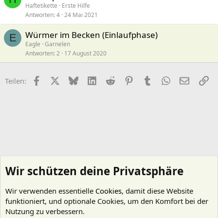
Haftetikette
Erste Hilfe
r
Antworten
4
24 Mai 2021
r
t
Würmer im Becken (Einlaufphase)
E
Eagle
Garnelen
Antworten
2
17 August 2020
Facebook
X (Twitter)
Bluesky
LinkedIn
Reddit
Pinterest
Tumblr
WhatsApp
E-Mail
Li
Teilen:
Wir schützen deine Privatsphäre
Wir verwenden essentielle
Cookies
, damit diese Website
funktioniert, und optionale Cookies, um den Komfort bei der
Nutzung zu verbessern.