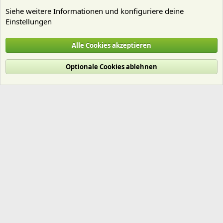
Siehe weitere Informationen und konfiguriere deine
Einstellungen
Erste Hilfe
Alle Cookies akzeptieren
Cookies
Deutsch (Du)
Optionale Cookies ablehnen
Nutzungsbedingungen
Datenschutz
Hilfe und Impressum
Start
R
S
S