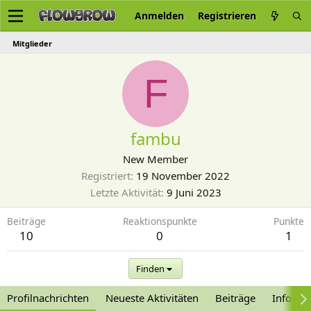
Anmelden
Registrieren
Mitglieder
F
fambu
New Member
Registriert
19 November 2022
Letzte Aktivität
9 Juni 2023
Beiträge
Reaktionspunkte
Punkte
10
0
1
Finden
Profilnachrichten
Neueste Aktivitäten
Beiträge
Informa