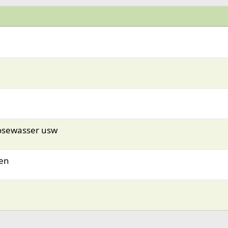
osewasser usw
gen