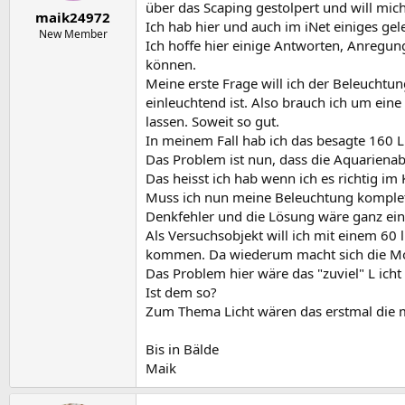
e
t
über das Scaping gestolpert und will m
maik24972
r
a
Ich hab hier und auch im iNet einiges gel
m
New Member
Ich hoffe hier einige Antworten, Anregu
können.
Meine erste Frage will ich der Beleuchtu
einleuchtend ist. Also brauch ich um ein
lassen. Soweit so gut.
In meinem Fall hab ich das besagte 160 
Das Problem ist nun, dass die Aquarienab
Das heisst ich hab wenn ich es richtig i
Muss ich nun meine Beleuchtung komplett 
Denkfehler und die Lösung wäre ganz ein
Als Versuchsobjekt will ich mit einem 60
kommen. Da wiederum macht sich die Mont
Das Problem hier wäre das "zuviel" L ic
Ist dem so?
Zum Thema Licht wären das erstmal die m
Bis in Bälde
Maik