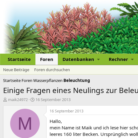
Startseite
Foren
Datenbanken
Rechner
Neue Beiträge
Foren durchsuchen
Startseite
Foren
Wasserpflanzen
Beleuchtung
Einige Fragen eines Neulings zur Bel
E
E
maik24972
16 September 2013
r
r
s
s
16 September 2013
t
t
M
Hallo,
e
e
l
l
mein Name ist Maik und ich lese hier scho
l
l
leeres 160 liter Becken. Ursprünglich wo