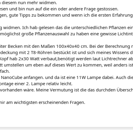
ich diesem nun mehr widmen.
esen und bin nun auf die ein oder andere Frage gestossen.
ngen, gute Tipps zu bekommen und wenn ich die ersten Erfahrun
ng widmen. Ich hab gelesen das die unterschiedlichen Pflanzen e
e möglichst große Pflanzenauswahl zu haben eine gewisse Lichtin
Liter Becken mit den Maßen 100x40x40 cm. Bei der Berechnung mi
deckung mit 2 T8-Röhren bestückt ist und sich meines Wissens di
m Kopf hab 2x30 Watt verbaut,benötigt werden laut Lichtrechner a
umstellen um eben auf dieses Wert zu kommen, weil anders ist ja
fach.
 l NanoCube anfangen. und da ist eine 11W Lampe dabei. Auch die
age einer 2. Lampe relativ leicht.
ht vorhanden wäre. Meine Vermutung ist die das durchden Übersch
ir am wichtigsten erscheinenden Fragen.