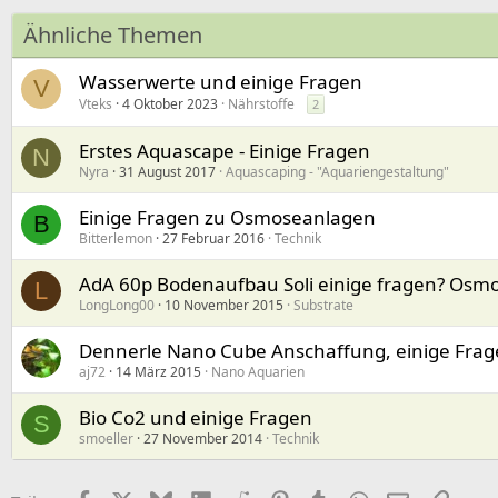
Ähnliche Themen
Wasserwerte und einige Fragen
V
Vteks
4 Oktober 2023
Nährstoffe
2
Erstes Aquascape - Einige Fragen
N
Nyra
31 August 2017
Aquascaping - "Aquariengestaltung"
Einige Fragen zu Osmoseanlagen
B
Bitterlemon
27 Februar 2016
Technik
AdA 60p Bodenaufbau Soli einige fragen? Osm
L
LongLong00
10 November 2015
Substrate
Dennerle Nano Cube Anschaffung, einige Fra
aj72
14 März 2015
Nano Aquarien
Bio Co2 und einige Fragen
S
smoeller
27 November 2014
Technik