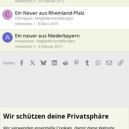
Antworten
0
24 Februar 2015
Ein Neuer aus Rheinland-Pfalz
C
Chiringuito
Mitgliedervorstellungen
Antworten
1
8 März 2015
Ein neuer aus Niederbayern
A
Anonymous
Mitgliedervorstellungen
Antworten
5
3 Februar 2013
Facebook
X (Twitter)
Bluesky
LinkedIn
Reddit
Pinterest
Tumblr
WhatsApp
E-Mail
Li
Teilen:
Wir schützen deine Privatsphäre
Wir verwenden essentielle
Cookies
, damit diese Website