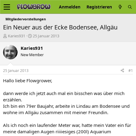
Anmelden
Registrieren
Mitgliedervorstellungen
Ein Neuer aus der Ecke Bodensee, Allgäu
E
E
Karies931
25 Januar 2013
r
r
s
s
Karies931
t
t
New Member
e
e
l
l
l
l
25 Januar 2013
#1
e
t
r
a
Hallo liebe Flowgrower,
m
dann werde ich jetzt auch mal ein bisschen was über mich
erzählen.
Ich bin ein 79er Baujahr, arbeite in Lindau am Bodensee und
wohne im Allgäu zusammen mit meiner Freundin.
Als ich noch ein laufender Meter war, hatte mein Vater ein für
meine damaligen Augen riiiiesiges (200l) Aquarium