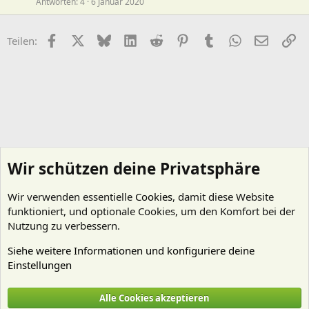
Antworten
4
6 Januar 2020
Facebook
X (Twitter)
Bluesky
LinkedIn
Reddit
Pinterest
Tumblr
WhatsApp
E-Mail
Li
Teilen:
Wir schützen deine Privatsphäre
Wir verwenden essentielle
Cookies
, damit diese Website
funktioniert, und optionale Cookies, um den Komfort bei der
Nutzung zu verbessern.
Siehe weitere Informationen und konfiguriere deine
Einstellungen
Bastelanleitungen
Alle Cookies akzeptieren
Cookies
Deutsch (Du)