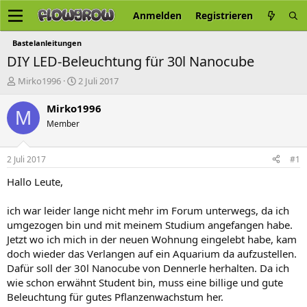
Anmelden
Registrieren
Bastelanleitungen
DIY LED-Beleuchtung für 30l Nanocube
E
E
Mirko1996
2 Juli 2017
r
r
s
s
Mirko1996
M
t
t
Member
e
e
l
l
l
l
2 Juli 2017
#1
e
t
r
a
Hallo Leute,
m
ich war leider lange nicht mehr im Forum unterwegs, da ich
umgezogen bin und mit meinem Studium angefangen habe.
Jetzt wo ich mich in der neuen Wohnung eingelebt habe, kam
doch wieder das Verlangen auf ein Aquarium da aufzustellen.
Dafür soll der 30l Nanocube von Dennerle herhalten. Da ich
wie schon erwähnt Student bin, muss eine billige und gute
Beleuchtung für gutes Pflanzenwachstum her.