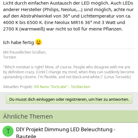
Licht durch einfachen Austausch der LED möglich. Auch LEDs
anderer Hersteller (Philips, Neolux,...) sind möglich, achte nur
auf den Abstrahlwinkel von 36° und Lichttemperatur von ca.
4000 K bis 6500 K. Eine Neolux MR16 36° mit 3 Watt und
2700 K (warmweiß) war nicht so toll für meine Pflanzen.
Ich habe fertig
Mit freundlichen Grüßen,
Torsten
"Which mindset is right? Mine, of course. People who disagree with me are
by definition crazy. (Until I change my mind, when they can suddenly become
upstanding citizens. I'm flexible, and not black-and-white.)" (Linus Torvalds)
Aktuelles Projekt:
30l Nano "Dirtcube" - Testbecken
Du musst dich einloggen oder registrieren, um hier zu antworten.
Ähnliche Themen
DIY Projekt Dimmung LED Beleuchtung -
T
Bauteile