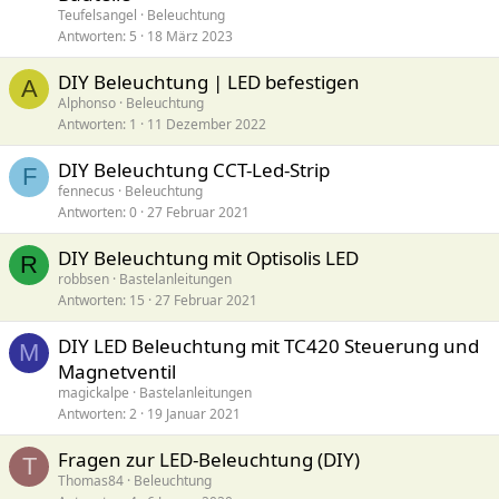
Teufelsangel
Beleuchtung
Antworten
5
18 März 2023
DIY Beleuchtung | LED befestigen
A
Alphonso
Beleuchtung
Antworten
1
11 Dezember 2022
DIY Beleuchtung CCT-Led-Strip
F
fennecus
Beleuchtung
Antworten
0
27 Februar 2021
DIY Beleuchtung mit Optisolis LED
R
robbsen
Bastelanleitungen
Antworten
15
27 Februar 2021
DIY LED Beleuchtung mit TC420 Steuerung und
M
Magnetventil
magickalpe
Bastelanleitungen
Antworten
2
19 Januar 2021
Fragen zur LED-Beleuchtung (DIY)
T
Thomas84
Beleuchtung