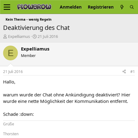
Anmelden
Registrieren
Kein Thema - wenig Regeln
Deaktivierung des Chat
E
E
Expelliamus
21 Juli 2016
r
r
s
s
Expelliamus
E
t
t
Member
e
e
l
l
l
l
21 Juli 2016
#1
e
t
r
a
Hallo,
m
warum wurde der Chat ohne Ankündigung deaktiviert? Hier
wurde eine nette Möglichkeit der Kommunikation entfernt.
Schade :down:
Grüße
Thorsten