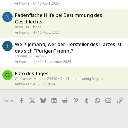
Antworten
6
10 April 2025
Fadenfische Hilfe bei Bestimmung des
N
Geschlechts
neon190
Fische
Antworten
4
15 März 2025
Weiß jemand, wer der Hersteller des Harzes ist,
T
das sich "Purigen" nennt?
Thomas80
Technik
Antworten
11
14 September 2024
Foto des Tages
G
Gelöschtes Mitglied 23320
Kein Thema - wenig Regeln
Antworten
4
5 Juni 2024
Facebook
X (Twitter)
Bluesky
LinkedIn
Reddit
Pinterest
Tumblr
WhatsApp
E-Mail
Li
Teilen: