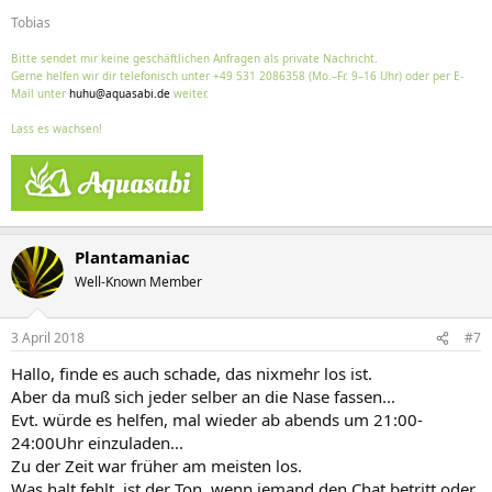
Tobias
Bitte sendet mir keine geschäftlichen Anfragen als private Nachricht.
Gerne helfen wir dir telefonisch unter +49 531 2086358 (Mo.–Fr. 9–16 Uhr) oder per E-
Mail unter
huhu@aquasabi.de
weiter.
Lass es wachsen!
Plantamaniac
Well-Known Member
3 April 2018
#7
Hallo, finde es auch schade, das nixmehr los ist.
Aber da muß sich jeder selber an die Nase fassen...
Evt. würde es helfen, mal wieder ab abends um 21:00-
24:00Uhr einzuladen...
Zu der Zeit war früher am meisten los.
Was halt fehlt, ist der Ton, wenn jemand den Chat betritt oder