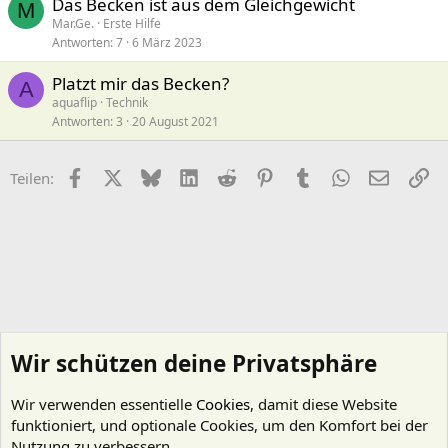
Das Becken ist aus dem Gleichgewicht
M
Mar.Ge.
Erste Hilfe
Antworten
7
6 März 2023
Platzt mir das Becken?
A
aquaflip
Technik
Antworten
3
20 August 2021
Facebook
X (Twitter)
Bluesky
LinkedIn
Reddit
Pinterest
Tumblr
WhatsApp
E-Mail
Li
Teilen:
Wir schützen deine Privatsphäre
Wir verwenden essentielle
Cookies
, damit diese Website
funktioniert, und optionale Cookies, um den Komfort bei der
Nutzung zu verbessern.