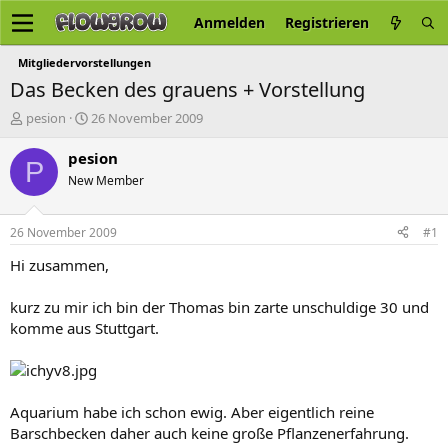
Anmelden
Registrieren
Mitgliedervorstellungen
Das Becken des grauens + Vorstellung
E
E
pesion
26 November 2009
r
r
s
s
pesion
P
t
t
New Member
e
e
l
l
l
l
26 November 2009
#1
e
t
r
a
Hi zusammen,
m
kurz zu mir ich bin der Thomas bin zarte unschuldige 30 und
komme aus Stuttgart.
Aquarium habe ich schon ewig. Aber eigentlich reine
Barschbecken daher auch keine große Pflanzenerfahrung.