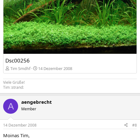
Dsc00256
Tim Smdhf
14 Dezember 2008
Viele Grüße!
Tim :strand:
aengebrecht
A
Member
14 Dezember 2008
#8
Moinas Tim,