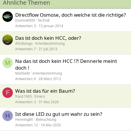
Ähnliche Themen
Directflow Osmose, doch welche ist die richtige?
Dominik009
Technik
Antworten
3
15 Januar 2014
Das ist doch kein HCC, oder?
Afrobongo
Artenbestimmung
Antworten
7
21 Juli 2013
Na das ist doch kein HCC !?! Dennerle meint
M
doch !
Ma00aM
Artenbestimmung
Antworten
6
28 März 2012
Was ist das für ein Baum?
F
franz1965
Emers
Antworten
3
31 Mai 2026
Ist diese LED zu gut um wahr zu sein?
H
Henning86
Beleuchtung
Antworten
12
18 Mai 2026