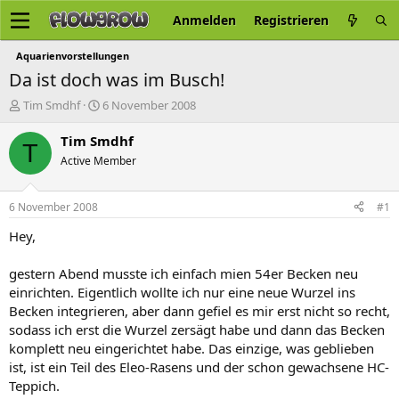
Anmelden
Registrieren
Aquarienvorstellungen
Da ist doch was im Busch!
E
E
Tim Smdhf
6 November 2008
r
r
s
s
Tim Smdhf
T
t
t
Active Member
e
e
l
l
l
l
6 November 2008
#1
e
t
r
a
Hey,
m
gestern Abend musste ich einfach mien 54er Becken neu
einrichten. Eigentlich wollte ich nur eine neue Wurzel ins
Becken integrieren, aber dann gefiel es mir erst nicht so recht,
sodass ich erst die Wurzel zersägt habe und dann das Becken
komplett neu eingerichtet habe. Das einzige, was geblieben
ist, ist ein Teil des Eleo-Rasens und der schon gewachsene HC-
Teppich.