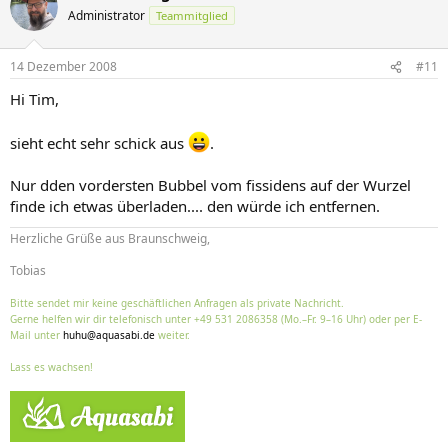
Administrator
Teammitglied
14 Dezember 2008
#11
Hi Tim,
sieht echt sehr schick aus
.
Nur dden vordersten Bubbel vom fissidens auf der Wurzel
finde ich etwas überladen.... den würde ich entfernen.
Herzliche Grüße aus Braunschweig,
Tobias
Bitte sendet mir keine geschäftlichen Anfragen als private Nachricht.
Gerne helfen wir dir telefonisch unter +49 531 2086358 (Mo.–Fr. 9–16 Uhr) oder per E-
Mail unter
huhu@aquasabi.de
weiter.
Lass es wachsen!