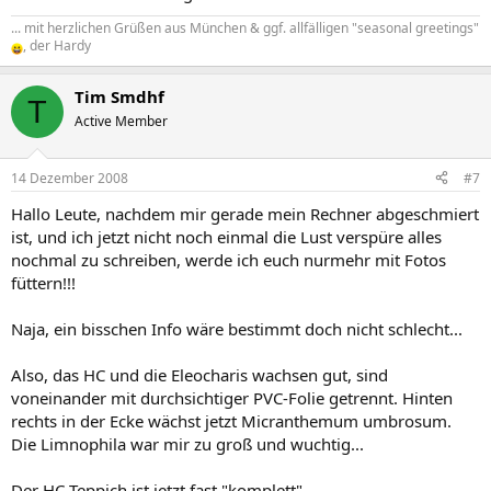
... mit herzlichen Grüßen aus München & ggf. allfälligen "seasonal greetings"
, der Hardy
Tim Smdhf
T
Active Member
14 Dezember 2008
#7
Hallo Leute, nachdem mir gerade mein Rechner abgeschmiert
ist, und ich jetzt nicht noch einmal die Lust verspüre alles
nochmal zu schreiben, werde ich euch nurmehr mit Fotos
füttern!!!
Naja, ein bisschen Info wäre bestimmt doch nicht schlecht...
Also, das HC und die Eleocharis wachsen gut, sind
voneinander mit durchsichtiger PVC-Folie getrennt. Hinten
rechts in der Ecke wächst jetzt Micranthemum umbrosum.
Die Limnophila war mir zu groß und wuchtig...
Der HC Teppich ist jetzt fast "komplett".