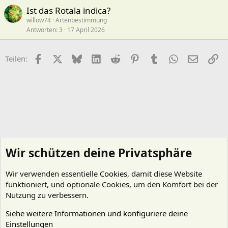
Ist das Rotala indica?
willow74
Artenbestimmung
Antworten
3
17 April 2026
Facebook
X (Twitter)
Bluesky
LinkedIn
Reddit
Pinterest
Tumblr
WhatsApp
E-Mail
Li
Teilen:
Wir schützen deine Privatsphäre
Wir verwenden essentielle
Cookies
, damit diese Website
funktioniert, und optionale Cookies, um den Komfort bei der
Nutzung zu verbessern.
Siehe weitere Informationen und konfiguriere deine
Einstellungen