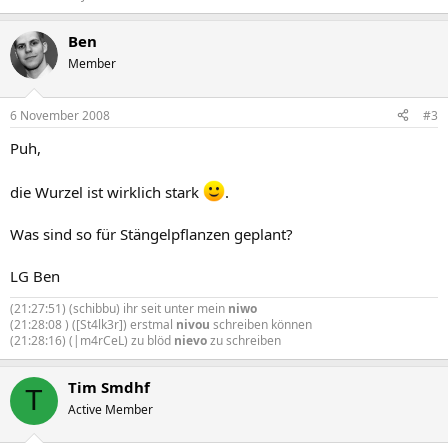
Ben
Member
6 November 2008
#3
Puh,
die Wurzel ist wirklich stark
.
Was sind so für Stängelpflanzen geplant?
LG Ben
(21:27:51) (schibbu) ihr seit unter mein
niwo
(21:28:08 ) ([St4lk3r]) erstmal
nivou
schreiben können
(21:28:16) (|m4rCeL) zu blöd
nievo
zu schreiben
Tim Smdhf
T
Active Member