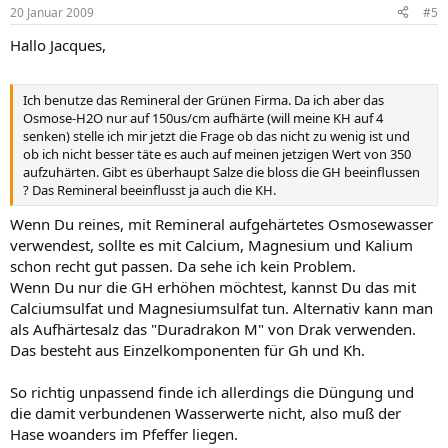
20 Januar 2009
#5
Hallo Jacques,
Ich benutze das Remineral der Grünen Firma. Da ich aber das
Osmose-H2O nur auf 150us/cm aufhärte (will meine KH auf 4
senken) stelle ich mir jetzt die Frage ob das nicht zu wenig ist und
ob ich nicht besser täte es auch auf meinen jetzigen Wert von 350
aufzuhärten. Gibt es überhaupt Salze die bloss die GH beeinflussen
? Das Remineral beeinflusst ja auch die KH.
Wenn Du reines, mit Remineral aufgehärtetes Osmosewasser
verwendest, sollte es mit Calcium, Magnesium und Kalium
schon recht gut passen. Da sehe ich kein Problem.
Wenn Du nur die GH erhöhen möchtest, kannst Du das mit
Calciumsulfat und Magnesiumsulfat tun. Alternativ kann man
als Aufhärtesalz das "Duradrakon M" von Drak verwenden.
Das besteht aus Einzelkomponenten für Gh und Kh.
So richtig unpassend finde ich allerdings die Düngung und
die damit verbundenen Wasserwerte nicht, also muß der
Hase woanders im Pfeffer liegen.