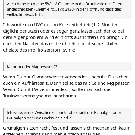
Auch habe ich meine 5W UV-C Lampe in die Druckseite des Filters
angeschlossen (Eheim-ProII Typ 2128) in der Hoffnung dass dies
vielleicht etwas hilft.
Ich würde den UVC nur im Kurzzeitbetrieb (1-2 Stunden
täglich) benutzen oder es sogar ganz lassen. Ich denke bei
dem Algenproblem wird er nichts ausrichten und bringt Dir
eher den Nachteil das er die ohnehin nicht sehr stabilen
Chelate des ProFito zerstört. :wink:
Kalzium oder Magnesium ??
Wenn Du nur Osmosewasser verwendest, benutzt Du sicher
auch ein Aufhärtesalz. Dann sollte das mit Ca und Mg passen.
Wenn Du mit LW verschneidest , sollte man sich die
Trinkwasseranalyse mal anschauen.
Ich weiss in der Zwischenzeit nicht ob es sich um Blaualgen oder
Grünalgen oder was weiss ich sind ?
Grünalgen sitzen recht fest und lassen sich mechanisch kaum
entfernen. Cyanos kann man einfach absaugen.