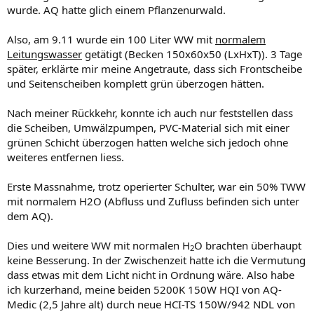
wurde. AQ hatte glich einem Pflanzenurwald.
Also, am 9.11 wurde ein 100 Liter WW mit
normalem
Leitungswasser
getätigt (Becken 150x60x50 (LxHxT)). 3 Tage
später, erklärte mir meine Angetraute, dass sich Frontscheibe
und Seitenscheiben komplett grün überzogen hätten.
Nach meiner Rückkehr, konnte ich auch nur feststellen dass
die Scheiben, Umwälzpumpen, PVC-Material sich mit einer
grünen Schicht überzogen hatten welche sich jedoch ohne
weiteres entfernen liess.
Erste Massnahme, trotz operierter Schulter, war ein 50% TWW
mit normalem H2O (Abfluss und Zufluss befinden sich unter
dem AQ).
Dies und weitere WW mit normalen H
O brachten überhaupt
2
keine Besserung. In der Zwischenzeit hatte ich die Vermutung
dass etwas mit dem Licht nicht in Ordnung wäre. Also habe
ich kurzerhand, meine beiden 5200K 150W HQI von AQ-
Medic (2,5 Jahre alt) durch neue HCI-TS 150W/942 NDL von