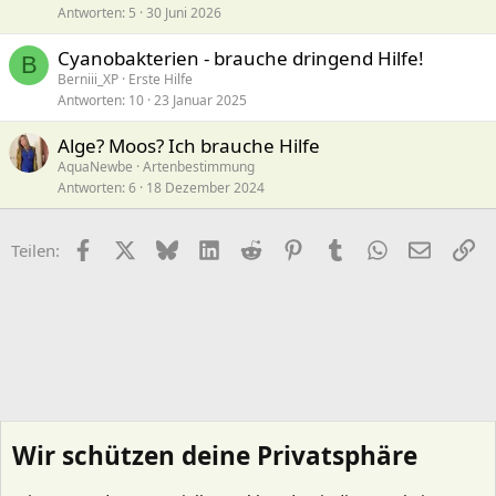
Antworten
5
30 Juni 2026
Cyanobakterien - brauche dringend Hilfe!
B
Berniii_XP
Erste Hilfe
Antworten
10
23 Januar 2025
Alge? Moos? Ich brauche Hilfe
AquaNewbe
Artenbestimmung
Antworten
6
18 Dezember 2024
Facebook
X (Twitter)
Bluesky
LinkedIn
Reddit
Pinterest
Tumblr
WhatsApp
E-Mail
Li
Teilen:
Wir schützen deine Privatsphäre