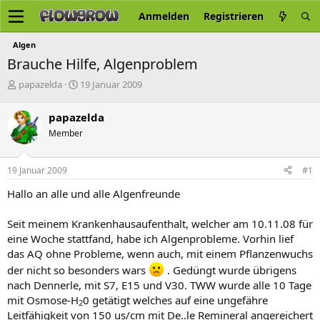
Anmelden
Registrieren
Algen
Brauche Hilfe, Algenproblem
E
E
papazelda
19 Januar 2009
r
r
s
s
papazelda
t
t
Member
e
e
l
l
l
l
19 Januar 2009
#1
e
t
r
a
Hallo an alle und alle Algenfreunde
m
Seit meinem Krankenhausaufenthalt, welcher am 10.11.08 für
eine Woche stattfand, habe ich Algenprobleme. Vorhin lief
das AQ ohne Probleme, wenn auch, mit einem Pflanzenwuchs
der nicht so besonders wars
. Gedüngt wurde übrigens
nach Dennerle, mit S7, E15 und V30. TWW wurde alle 10 Tage
mit Osmose-H
0 getätigt welches auf eine ungefähre
2
Leitfähigkeit von 150 us/cm mit De..le Remineral angereichert