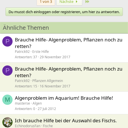
Letzte
1 von 3
Nächste
Du musst dich einloggen oder registrieren, um hier zu antworten.
Ähnliche Themen
Brauche Hilfe- Algenproblem, Pflanzen noch zu
P
retten?
Patrick92
Erste Hilfe
Antworten
37
29 November 2017
Brauche Hilfe- Algenproblem, Pflanzen noch zu
P
retten?
Patrick92
Pflanzen Allgemein
Antworten
15
16 November 2017
Algenproblem im Aquarium! Brauche Hilfe!
M
masterse
Algen
Antworten
0
27 Juli 2012
Ich brauche Hilfe bei der Auswahl des Fischs.
EchinodorusFan
Fische