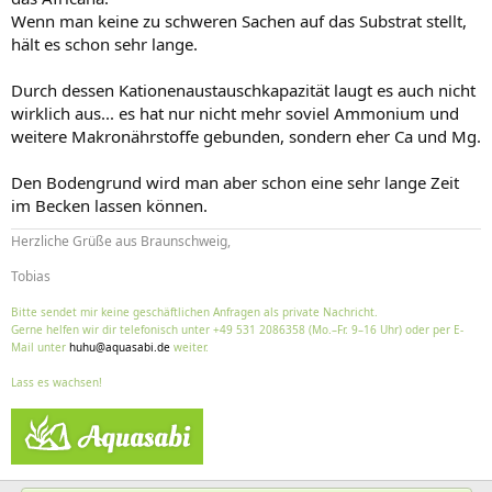
Wenn man keine zu schweren Sachen auf das Substrat stellt,
hält es schon sehr lange.
Durch dessen Kationenaustauschkapazität laugt es auch nicht
wirklich aus... es hat nur nicht mehr soviel Ammonium und
weitere Makronährstoffe gebunden, sondern eher Ca und Mg.
Den Bodengrund wird man aber schon eine sehr lange Zeit
im Becken lassen können.
Herzliche Grüße aus Braunschweig,
Tobias
Bitte sendet mir keine geschäftlichen Anfragen als private Nachricht.
Gerne helfen wir dir telefonisch unter +49 531 2086358 (Mo.–Fr. 9–16 Uhr) oder per E-
Mail unter
huhu@aquasabi.de
weiter.
Lass es wachsen!