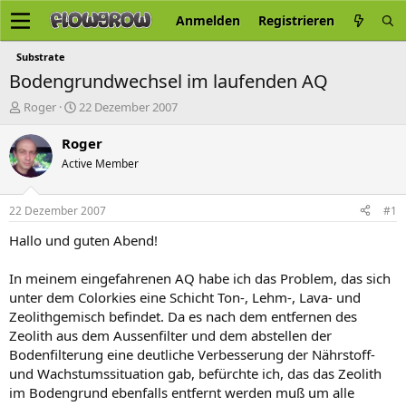
Anmelden
Registrieren
Substrate
Bodengrundwechsel im laufenden AQ
E
E
Roger
22 Dezember 2007
r
r
s
s
Roger
t
t
Active Member
e
e
l
l
l
l
22 Dezember 2007
#1
e
t
r
a
Hallo und guten Abend!
m
In meinem eingefahrenen AQ habe ich das Problem, das sich
unter dem Colorkies eine Schicht Ton-, Lehm-, Lava- und
Zeolithgemisch befindet. Da es nach dem entfernen des
Zeolith aus dem Aussenfilter und dem abstellen der
Bodenfilterung eine deutliche Verbesserung der Nährstoff-
und Wachstumssituation gab, befürchte ich, das das Zeolith
im Bodengrund ebenfalls entfernt werden muß um alle