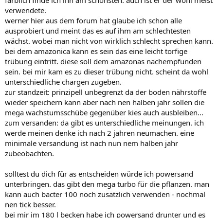
farblich finde ich ihn am schönsten. auch ist er der wohl meist
verwendete.
werner hier aus dem forum hat glaube ich schon alle
ausprobiert und meint das es auf ihm am schlechtesten
wächst. wobei man nicht von wirklich schlecht sprechen kann.
bei dem amazonica kann es sein das eine leicht torfige
trübung eintritt. diese soll dem amazonas nachempfunden
sein. bei mir kam es zu dieser trübung nicht. scheint da wohl
unterschiedliche chargen zugeben.
zur standzeit: prinzipell unbegrenzt da der boden nährstoffe
wieder speichern kann aber nach nen halben jahr sollen die
mega wachstumsschübe gegenüber kies auch ausbleiben...
zum versanden: da gibt es unterschiedliche meinungen. ich
werde meinen denke ich nach 2 jahren neumachen. eine
minimale versandung ist nach nun nem halben jahr
zubeobachten.
solltest du dich für as entscheiden würde ich powersand
unterbringen. das gibt den mega turbo für die pflanzen. man
kann auch bacter 100 noch zusätzlich verwenden - nochmal
nen tick besser.
bei mir im 180 l becken habe ich powersand drunter und es