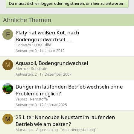
Du musst dich einloggen oder registrieren, um hier zu antworten.
Ähnliche Themen
Platy hat weißen Kot, nach
F
Bodengrundwechsel......
Florian29
Erste Hilfe
Antworten
0
14 Januar 2012
Aquasoil, Bodengrundwechsel
M
Merrick
Substrate
Antworten
2
17 Dezember 2007
Dünger im laufenden Betrieb wechseln ohne
Probleme möglich?
Vaporz
Nährstoffe
Antworten
0
12 Februar 2025
25 Liter Nanocube Neustart im laufenden
M
Betrieb wie am besten?
Marvomaz
Aquascaping - "Aquariengestaltung"