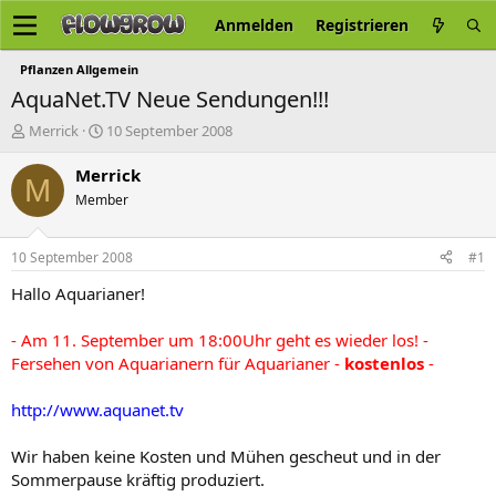
Anmelden
Registrieren
Pflanzen Allgemein
AquaNet.TV Neue Sendungen!!!
E
E
Merrick
10 September 2008
r
r
s
s
Merrick
M
t
t
Member
e
e
l
l
l
l
10 September 2008
#1
e
t
r
a
Hallo Aquarianer!
m
- Am 11. September um 18:00Uhr geht es wieder los! -
Fersehen von Aquarianern für Aquarianer -
kostenlos
-
http://www.aquanet.tv
Wir haben keine Kosten und Mühen gescheut und in der
Sommerpause kräftig produziert.