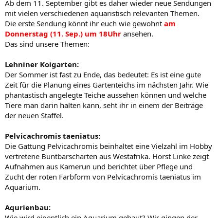
Ab dem 11. September gibt es daher wieder neue Sendungen
mit vielen verschiedenen aquaristisch relevanten Themen.
Die erste Sendung könnt ihr euch wie gewohnt
am
Donnerstag (11. Sep.) um 18Uhr
ansehen.
Das sind unsere Themen:
Lehniner Koigarten:
Der Sommer ist fast zu Ende, das bedeutet: Es ist eine gute
Zeit für die Planung eines Gartenteichs im nächsten Jahr. Wie
phantastisch angelegte Teiche aussehen können und welche
Tiere man darin halten kann, seht ihr in einem der Beiträge
der neuen Staffel.
Pelvicachromis taeniatus:
Die Gattung Pelvicachromis beinhaltet eine Vielzahl im Hobby
vertretene Buntbarscharten aus Westafrika. Horst Linke zeigt
Aufnahmen aus Kamerun und berichtet über Pflege und
Zucht der roten Farbform von Pelvicachromis taeniatus im
Aquarium.
Aqurienbau:
Wie wird eigentlich ein Aquarium gebaut? Wir gingen der