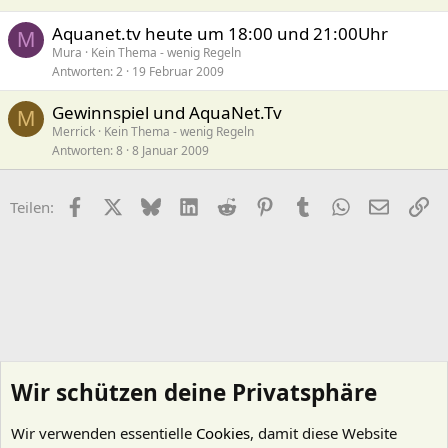
Aquanet.tv heute um 18:00 und 21:00Uhr
M
Mura
Kein Thema - wenig Regeln
Antworten
2
19 Februar 2009
Gewinnspiel und AquaNet.Tv
M
Merrick
Kein Thema - wenig Regeln
Antworten
8
8 Januar 2009
Facebook
X (Twitter)
Bluesky
LinkedIn
Reddit
Pinterest
Tumblr
WhatsApp
E-Mail
Li
Teilen:
Wir schützen deine Privatsphäre
Wir verwenden essentielle
Cookies
, damit diese Website