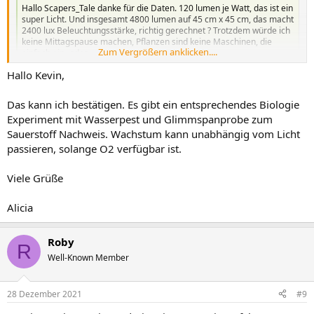
Hallo Scapers_Tale danke für die Daten. 120 lumen je Watt, das ist ein
super Licht. Und insgesamt 4800 lumen auf 45 cm x 45 cm, das macht
2400 lux Beleuchtungsstärke, richtig gerechnet ? Trotzdem würde ich
keine Mittagspause machen, Pflanzen sind keine Maschinen, die
Zum Vergrößern anklicken....
einfach ein- oder...
www.flowgrow.de
Hallo Kevin,
Dein Namensvetter hatte sich dazu schon mal ausgelassen. Die
Lichtpause ist den Pflanzen egal, die starten sofort wieder mit der
Das kann ich bestätigen. Es gibt ein entsprechendes Biologie
Photosynthese, wenn Licht wieder da ist.
Experiment mit Wasserpest und Glimmspanprobe zum
Selbst aus vollständiger Dunkelheit geschieht das binnen weniger
Sauerstoff Nachweis. Wachstum kann unabhängig vom Licht
einstelligen Minuten.
passieren, solange O2 verfügbar ist.
Viele Grüße
Alicia
Roby
R
Well-Known Member
28 Dezember 2021
#9