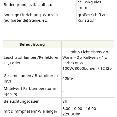
ca. 35kg Kies 3-
Bodengrund, evtl. -aufbau:
4mm
Sonstige Einrichtung, Wurzeln,
großes Schiff aus
(aufhärtende) Steine, etc.
Kunststoff
Beleuchtung
LED mit 5 Lichtleisten(2 x
Leuchtstofflampen/Reflektoren,
Warm - 2 x Kaltweis - 1 x
HQI oder LED
Farbe) 80W-
100W/8000Lumen / TC420
Gesamt Lumen / Bruttoliter in
40lm/l
lm/l
Mittelwert Farbtemperatur in
-
K(elvin)
Beleuchtungsdauer
8h
8:00-10:00 - 16:00-
mit Dimmphasen? Wie lange?
22:00Uhr