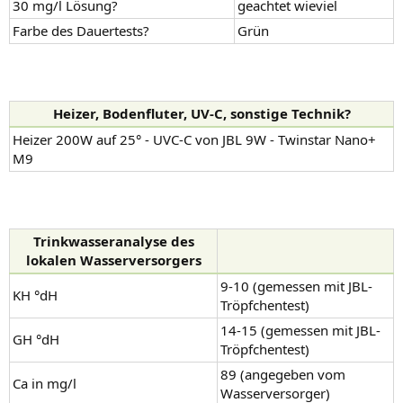
30 mg/l Lösung?
geachtet wieviel
Farbe des Dauertests?
Grün
Heizer, Bodenfluter, UV-C, sonstige Technik?
Heizer 200W auf 25° - UVC-C von JBL 9W - Twinstar Nano+
M9
Trinkwasseranalyse des
lokalen Wasserversorgers
9-10 (gemessen mit JBL-
KH °dH
Tröpfchentest)
14-15 (gemessen mit JBL-
GH °dH
Tröpfchentest)
89 (angegeben vom
Ca in mg/l
Wasserversorger)