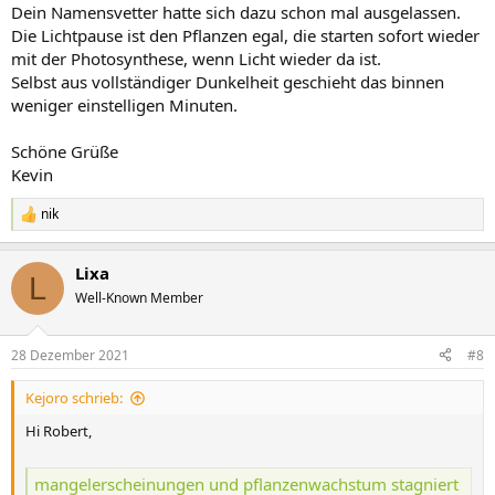
Dein Namensvetter hatte sich dazu schon mal ausgelassen.
Die Lichtpause ist den Pflanzen egal, die starten sofort wieder
mit der Photosynthese, wenn Licht wieder da ist.
Selbst aus vollständiger Dunkelheit geschieht das binnen
weniger einstelligen Minuten.
Schöne Grüße
Kevin
nik
R
e
a
Lixa
k
L
t
Well-Known Member
i
o
n
28 Dezember 2021
#8
e
n
Kejoro schrieb:
:
Hi Robert,
mangelerscheinungen und pflanzenwachstum stagniert