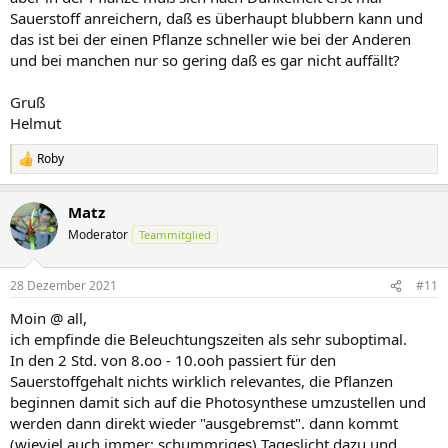
Sauerstoff anreichern, daß es überhaupt blubbern kann und
das ist bei der einen Pflanze schneller wie bei der Anderen
und bei manchen nur so gering daß es gar nicht auffällt?
Gruß
Helmut
Roby
R
e
a
Matz
k
t
Moderator
Teammitglied
i
o
n
28 Dezember 2021
#11
e
n
Moin @ all,
:
ich empfinde die Beleuchtungszeiten als sehr suboptimal.
In den 2 Std. von 8.oo - 10.ooh passiert für den
Sauerstoffgehalt nichts wirklich relevantes, die Pflanzen
beginnen damit sich auf die Photosynthese umzustellen und
werden dann direkt wieder "ausgebremst". dann kommt
(wieviel auch immer; schummriges) Tageslicht dazu und