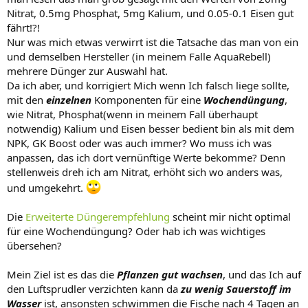
Nitrat, 0.5mg Phosphat, 5mg Kalium, und 0.05-0.1 Eisen gut
fährt!?!
Nur was mich etwas verwirrt ist die Tatsache das man von ein
und demselben Hersteller (in meinem Falle AquaRebell)
mehrere Dünger zur Auswahl hat.
Da ich aber, und korrigiert Mich wenn Ich falsch liege sollte,
mit den
einzelnen
Komponenten für eine
Wochendüngung
,
wie Nitrat, Phosphat(wenn in meinem Fall überhaupt
notwendig) Kalium und Eisen besser bedient bin als mit dem
NPK, GK Boost oder was auch immer? Wo muss ich was
anpassen, das ich dort vernünftige Werte bekomme? Denn
stellenweis dreh ich am Nitrat, erhöht sich wo anders was,
und umgekehrt.
Die
Erweiterte Düngerempfehlung
scheint mir nicht optimal
für eine Wochendüngung? Oder hab ich was wichtiges
übersehen?
Mein Ziel ist es das die
Pflanzen gut wachsen
, und das Ich auf
den Luftsprudler verzichten kann da
zu wenig Sauerstoff im
Wasser
ist, ansonsten schwimmen die Fische nach 4 Tagen an