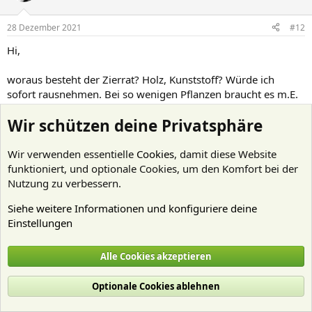
28 Dezember 2021
#12
Hi,
woraus besteht der Zierrat? Holz, Kunststoff? Würde ich
sofort rausnehmen. Bei so wenigen Pflanzen braucht es m.E.
gar keinen Extradünger, NPK aus dem Futter sollte reichen,
Wir schützen deine Privatsphäre
sieht man an den Messwerten. Es wird z.Z. ja nur "Flowgrow
Basic" (hoffentlich Micro Basic Eisen) gedüngt.
UVC und Twinstar würde ich abstellen. Die killen Organismen,
Wir verwenden essentielle
Cookies
, damit diese Website
verbraucht Sauerstoff.
funktioniert, und optionale Cookies, um den Komfort bei der
Pflanzenmasse erhöhen, wie bereits erwähnt. Belüftung
Nutzung zu verbessern.
abstellen, Fischreaktionen beobachten.
Siehe weitere Informationen und konfiguriere deine
Einstellungen
Bitte in Zukunft exakte Produkzbezeichnungen angeben:
- es gibt keinen "Flowgrow Basic"-Dünger
- es gibt aber mehrere Aqua Rebell Basic-Dünger
Alle Cookies akzeptieren
- "JBL Aquatest Pro" heißt in Wirklichkeit JBL Proaquatest.
Optionale Cookies ablehnen
Grüße, Markus