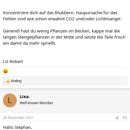
Konzentriere dich auf das Blubbern. Haupursache für das
Fehlen sind wie schon erwähnt CO2 und/oder Lichtmangel.
Generell hast du wenig Pflanzen im Becken, kappe mal die
langen Stengelpflanzen in der Mitte und setzte die Teile frisch
ein damit da mehr sprießt.
LG Robert
Andrej
R
e
a
Lixa
k
L
t
Well-Known Member
i
o
n
28 Dezember 2021
#5
e
n
Hallo Stephan,
: