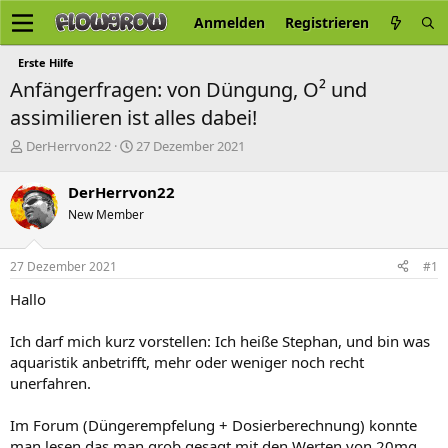
Anmelden
Registrieren
Erste Hilfe
Anfängerfragen: von Düngung, O² und
assimilieren ist alles dabei!
E
E
DerHerrvon22
27 Dezember 2021
r
r
s
s
DerHerrvon22
t
t
New Member
e
e
l
l
l
l
27 Dezember 2021
#1
e
t
r
a
Hallo
m
Ich darf mich kurz vorstellen: Ich heiße Stephan, und bin was
aquaristik anbetrifft, mehr oder weniger noch recht
unerfahren.
Im Forum (Düngerempfelung + Dosierberechnung) konnte
man lesen das man grob gesagt mit den Werten von 20mg