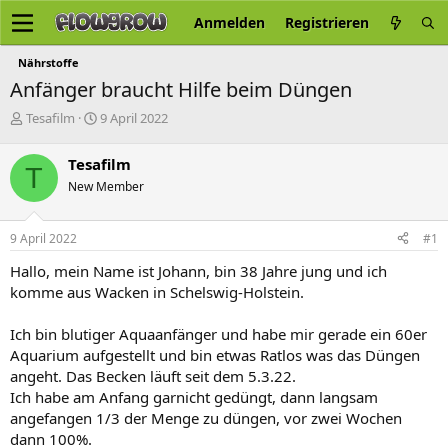
Anmelden
Registrieren
Nährstoffe
Anfänger braucht Hilfe beim Düngen
E
E
Tesafilm
9 April 2022
r
r
s
s
Tesafilm
T
t
t
New Member
e
e
l
l
l
l
9 April 2022
#1
e
t
r
a
Hallo, mein Name ist Johann, bin 38 Jahre jung und ich
m
komme aus Wacken in Schelswig-Holstein.
Ich bin blutiger Aquaanfänger und habe mir gerade ein 60er
Aquarium aufgestellt und bin etwas Ratlos was das Düngen
angeht. Das Becken läuft seit dem 5.3.22.
Ich habe am Anfang garnicht gedüngt, dann langsam
angefangen 1/3 der Menge zu düngen, vor zwei Wochen
dann 100%.