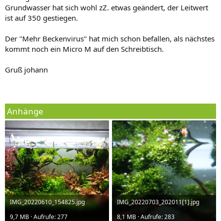
Grundwasser hat sich wohl zZ. etwas geändert, der Leitwert
ist auf 350 gestiegen.
Der "Mehr Beckenvirus" hat mich schon befallen, als nächstes
kommt noch ein Micro M auf den Schreibtisch.
Gruß johann
Anhänge
IMG_20220610_154825.jpg
IMG_20220703_202011[1].jpg
9,7 MB · Aufrufe: 277
8,1 MB · Aufrufe: 283