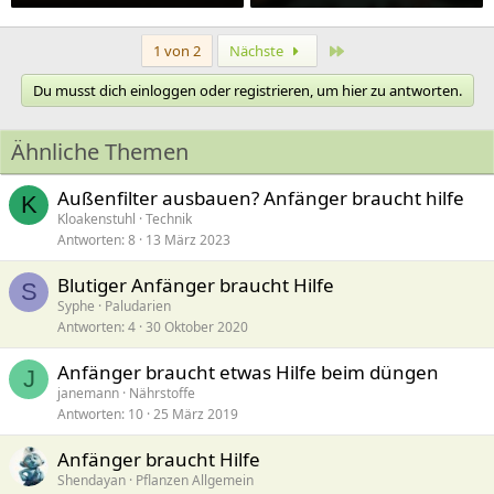
Letzte
1 von 2
Nächste
Du musst dich einloggen oder registrieren, um hier zu antworten.
Ähnliche Themen
Außenfilter ausbauen? Anfänger braucht hilfe
K
Kloakenstuhl
Technik
Antworten
8
13 März 2023
Blutiger Anfänger braucht Hilfe
S
Syphe
Paludarien
Antworten
4
30 Oktober 2020
Anfänger braucht etwas Hilfe beim düngen
J
janemann
Nährstoffe
Antworten
10
25 März 2019
Anfänger braucht Hilfe
Shendayan
Pflanzen Allgemein