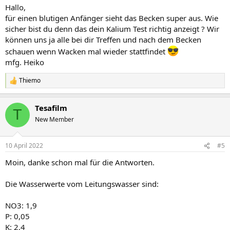
Hallo,
für einen blutigen Anfänger sieht das Becken super aus. Wie
sicher bist du denn das dein Kalium Test richtig anzeigt ? Wir
können uns ja alle bei dir Treffen und nach dem Becken
schauen wenn Wacken mal wieder stattfindet
mfg. Heiko
Thiemo
R
e
a
Tesafilm
k
T
t
New Member
i
o
n
10 April 2022
#5
e
n
Moin, danke schon mal für die Antworten.
:
Die Wasserwerte vom Leitungswasser sind:
NO3: 1,9
P: 0,05
K: 2,4