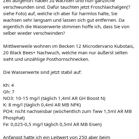
Zeit aufgehört haben zu wachsen und nun gänzliche
verschwunden sind. Dafür tauchten jetzt Froschlaichalgen(?
siehe Foto) auf, welche ich aber für harmlos halte, Sie
wachsen sehr langsam und lassen sich gut entfernen. Da
eigentlich die Wasserwerte stimmen hoffe ich, dass Sie von
selber wieder verschwinden?
Mittlwerweile wohnen im Becken 12 Microdervario Kubotais,
20 Black Bees+ Nachwuch, welche man nur äußerst selten
sieht und unzählige Posthornschnecken.
Die Wasserwerte sind jetzt stabil auf:
Kh: 4
Gh: 7
NO3: 10-15 mg/l (täglich 1,4ml AR GH Boost N)
K: 8 mg/l (täglich 0,4ml AR MB NPK)
PO4: nicht nachseisbar (wöchentlich zum Tww 1,5ml AR MB
Phosphat)
Fe: 0,025-0,5 mg/l täglich 0,5ml AR MB Eisen)
Anfangst hatte ich ein Leitwert von 250 aber beim