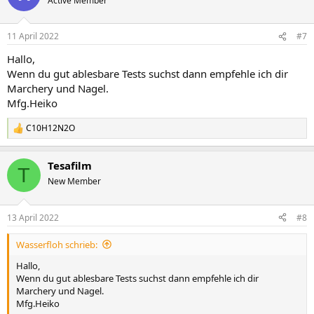
Active Member
11 April 2022
#7
Hallo,
Wenn du gut ablesbare Tests suchst dann empfehle ich dir
Marchery und Nagel.
Mfg.Heiko
C10H12N2O
R
e
a
Tesafilm
k
T
t
New Member
i
o
n
13 April 2022
#8
e
n
Wasserfloh schrieb:
:
Hallo,
Wenn du gut ablesbare Tests suchst dann empfehle ich dir
Marchery und Nagel.
Mfg.Heiko