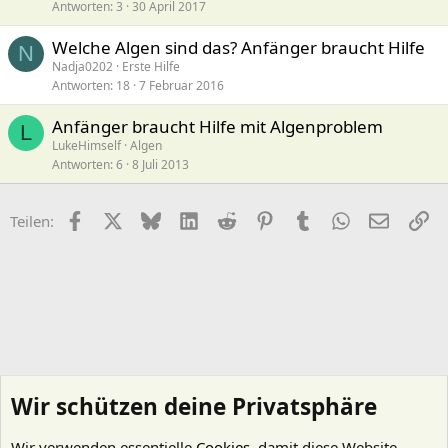
Antworten
3
30 April 2017
Welche Algen sind das? Anfänger braucht Hilfe
N
Nadja0202
Erste Hilfe
Antworten
18
7 Februar 2016
Anfänger braucht Hilfe mit Algenproblem
L
LukeHimself
Algen
Antworten
6
8 Juli 2013
Facebook
X (Twitter)
Bluesky
LinkedIn
Reddit
Pinterest
Tumblr
WhatsApp
E-Mail
Li
Teilen:
Wir schützen deine Privatsphäre
Wir verwenden essentielle
Cookies
, damit diese Website