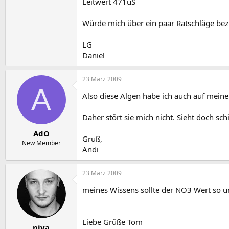
Leitwert 471uS
Würde mich über ein paar Ratschläge be
LG
Daniel
23 März 2009
A
Also diese Algen habe ich auch auf meine
Daher stört sie mich nicht. Sieht doch sch
AdO
Gruß,
New Member
Andi
23 März 2009
meines Wissens sollte der NO3 Wert so um
Liebe Grüße Tom
niva