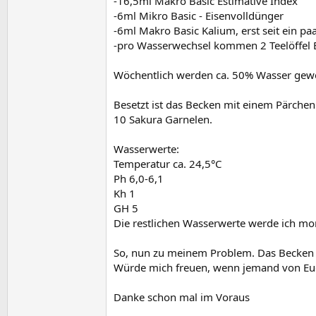
-16,5ml Makro Basic Estimative Index
-6ml Mikro Basic - Eisenvolldünger
-6ml Makro Basic Kalium, erst seit ein p
-pro Wasserwechsel kommen 2 Teelöffel B
Wöchentlich werden ca. 50% Wasser gewe
Besetzt ist das Becken mit einem Pärchen
10 Sakura Garnelen.
Wasserwerte:
Temperatur ca. 24,5°C
Ph 6,0-6,1
Kh 1
GH 5
Die restlichen Wasserwerte werde ich m
So, nun zu meinem Problem. Das Becken s
Würde mich freuen, wenn jemand von Euch
Danke schon mal im Voraus