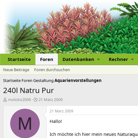
Startseite
Foren
Datenbanken
Rechner
Neue Beiträge
Foren durchsuchen
Startseite
Foren
Gestaltung
Aquarienvorstellungen
240l Natru Pur
E
E
moloko2008
21 März 2009
r
r
s
s
21 März 2009
t
t
M
Hallo!
e
e
l
l
l
l
Ich möchte ich hier mein neues Naturaqua