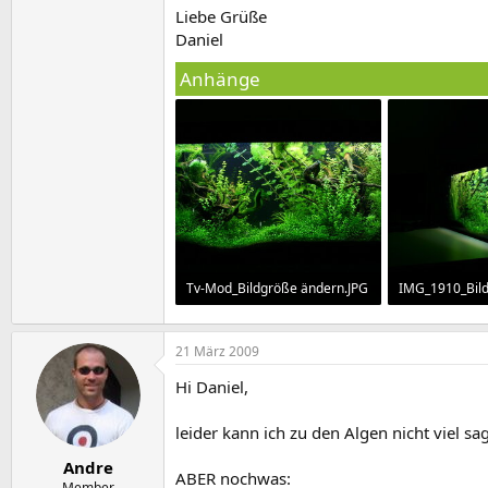
Liebe Grüße
Daniel
Anhänge
Tv-Mod_Bildgröße ändern.JPG
206,2 KB · Aufrufe: 1.306
111,2 KB · Aufr
21 März 2009
Hi Daniel,
leider kann ich zu den Algen nicht viel s
Andre
ABER nochwas:
Member