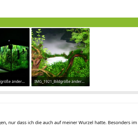
IMG_1910_Bildgröße ändern.JPG
IMG_1921_Bildgröße ändern.JPG
ufe: 1.265
266,9 KB · Aufrufe: 1.309
agen, nur dass ich die auch auf meiner Wurzel hatte. Besonders im