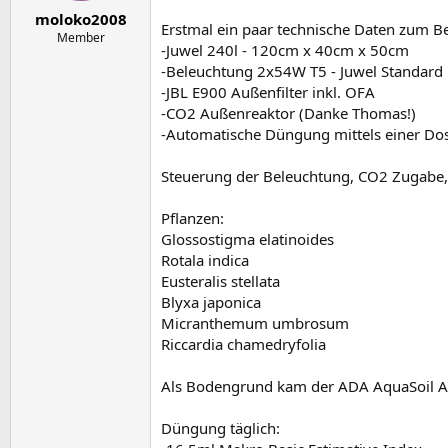
e
t
moloko2008
r
a
Erstmal ein paar technische Daten zum B
m
Member
-Juwel 240l - 120cm x 40cm x 50cm
-Beleuchtung 2x54W T5 - Juwel Standard
-JBL E900 Außenfilter inkl. OFA
-CO2 Außenreaktor (Danke Thomas!)
-Automatische Düngung mittels einer D
Steuerung der Beleuchtung, CO2 Zugabe,
Pflanzen:
Glossostigma elatinoides
Rotala indica
Eusteralis stellata
Blyxa japonica
Micranthemum umbrosum
Riccardia chamedryfolia
Als Bodengrund kam der ADA AquaSoil A
Düngung täglich: