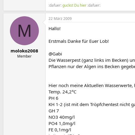
:dafuer:
guckst Du hier
:dafuer:
22 März 2009
M
Hallo!
Erstmals Danke für Euer Lob!
moloko2008
@Gabi
Member
Die Wasserpest (ganz links im Becken) u
Pflanzen nur der Algen ins Becken gegeb
Hier noch meine Aktuellen Wasserwerte,
Temp. 24,2°C
PH 6
KH 1-2 (ist mit dem Tröpfchentest nicht
GH 7
NO3 40mg/l
PO4 1,0mg/l
FE 0,1mg/l