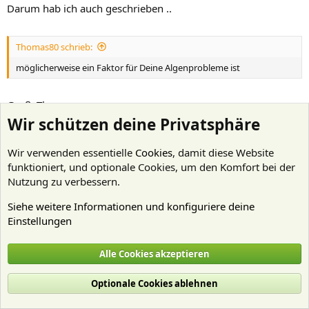
Darum hab ich auch geschrieben ..
Thomas80 schrieb:
möglicherweise ein Faktor für Deine Algenprobleme ist
Gruß, Thomas
Wir schützen deine Privatsphäre
moskal
Wir verwenden essentielle
Cookies
, damit diese Website
Well-Known Member
funktioniert, und optionale Cookies, um den Komfort bei der
Nutzung zu verbessern.
30 Juni 2024
#13
Siehe weitere Informationen und konfiguriere deine
Hallo,
Einstellungen
Thomas80 schrieb:
Alle Cookies akzeptieren
Farbiges Licht (rot / blaue LEDs) kann Algenwachstum fördern.
Optionale Cookies ablehnen
Das kann jedes andere photosynthetisch verwertbare Licht
auch.