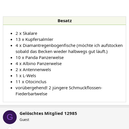
Besatz
2 x Skalare
13 x Kupfersalmler
4 x Diamantregenbogenfische (möchte ich aufstocken
sobald das Becken wieder halbwegs gut läuft.)
10 x Panda Panzerwelse
4 x Albino Panzerwelse
2 x Antennenwels
1 x L-Wels
11 x Otocinclus
vorübergehend! 2 jüngere Schmuckflossen-
Fiederbartwelse
Gelöschtes Mitglied 12985
G
Guest