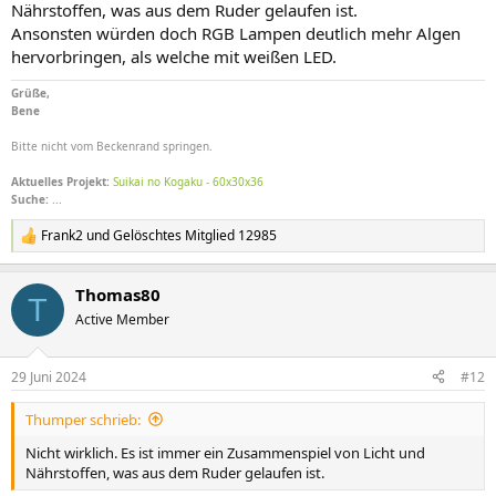
Nährstoffen, was aus dem Ruder gelaufen ist.
Ansonsten würden doch RGB Lampen deutlich mehr Algen
hervorbringen, als welche mit weißen LED.
Grüße,
Bene
Bitte nicht vom Beckenrand springen.
Aktuelles Projekt:
Suikai no Kogaku - 60x30x36
Suche:
...
Frank2
und
Gelöschtes Mitglied 12985
R
e
a
Thomas80
k
T
t
Active Member
i
o
n
29 Juni 2024
#12
e
n
Thumper schrieb:
:
Nicht wirklich. Es ist immer ein Zusammenspiel von Licht und
Nährstoffen, was aus dem Ruder gelaufen ist.