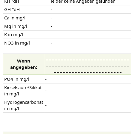
KH °dH
leider keine Angaben gefunden
GH °dH
-
Ca in mg/l
-
Mg in mg/l
-
K in mg/l
-
NO3 in mg/l
-
_ _ _ _ _ _ _ _ _ _ _ _ _ _ _ _ _ _ _ _ _ _ _ _ _ _ _ _
Wenn
_ _ _ _ _ _ _ _ _ _ _ _ _ _ _ _ _ _ _ _ _ _ _ _ _ _ _ _
angegeben:
_ _ _ _ _ _ _ _ _ _ _ _ _ _ _ _ _ _ _ _ _ _ _
PO4 in mg/l
-
Kieselsäure/Silikat
-
in mg/l
Hydrogencarbonat
-
in mg/l