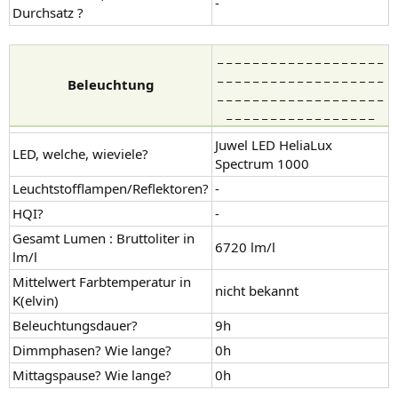
-
Durchsatz ?
_ _ _ _ _ _ _ _ _ _ _ _ _ _ _ _ _ _ _
_ _ _ _ _ _ _ _ _ _ _ _ _ _ _ _ _ _ _
Beleuchtung
_ _ _ _ _ _ _ _ _ _ _ _ _ _ _ _ _ _ _
_ _ _ _ _ _ _ _ _ _ _ _ _ _ _ _ _
Juwel LED HeliaLux
LED, welche, wieviele?
Spectrum 1000
Leuchtstofflampen/Reflektoren?
-
HQI?
-
Gesamt Lumen : Bruttoliter in
6720 lm/l
lm/l
Mittelwert Farbtemperatur in
nicht bekannt
K(elvin)
Beleuchtungsdauer?
9h
Dimmphasen? Wie lange?
0h
Mittagspause? Wie lange?
0h