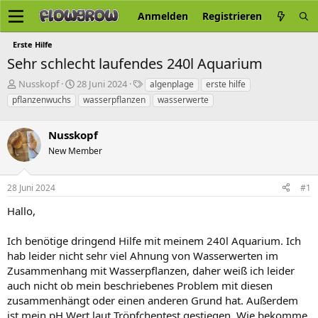
Anmelden
Registrieren
Erste Hilfe
Sehr schlecht laufendes 240l Aquarium
E
E
S
Nusskopf
28 Juni 2024
algenplage
erste hilfe
r
r
c
pflanzenwuchs
wasserpflanzen
wasserwerte
s
s
h
t
t
l
e
Nusskopf
e
a
l
l
g
New Member
l
l
w
e
t
o
r
a
r
28 Juni 2024
#1
m
t
Hallo,
e
Ich benötige dringend Hilfe mit meinem 240l Aquarium. Ich
hab leider nicht sehr viel Ahnung von Wasserwerten im
Zusammenhang mit Wasserpflanzen, daher weiß ich leider
auch nicht ob mein beschriebenes Problem mit diesen
zusammenhängt oder einen anderen Grund hat. Außerdem
ist mein pH Wert laut Tröpfchentest gestiegen. Wie bekomme