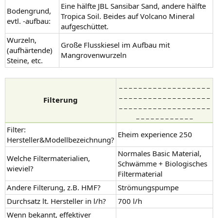
Eine hälfte JBL Sansibar Sand, andere hälfte
Bodengrund,
Tropica Soil. Beides auf Volcano Mineral
evtl. -aufbau:
aufgeschüttet.
Wurzeln,
Große Flusskiesel im Aufbau mit
(aufhärtende)
Mangrovenwurzeln
Steine, etc.
_ _ _ _ _ _ _ _ _ _ _ _ _ _ _ _ _ _ _
_ _ _ _ _ _ _ _ _ _ _ _ _ _ _ _ _ _ _
Filterung
_ _ _ _ _ _ _ _ _ _ _ _ _ _ _ _ _ _ _
_ _ _ _ _ _ _ _ _ _ _ _
Filter:
Eheim experience 250
Hersteller&Modellbezeichnung?
Normales Basic Material,
Welche Filtermaterialien,
Schwämme + Biologisches
wieviel?
Filtermaterial
Andere Filterung, z.B. HMF?
Strömungspumpe
Durchsatz lt. Hersteller in l/h?
700 l/h
Wenn bekannt, effektiver