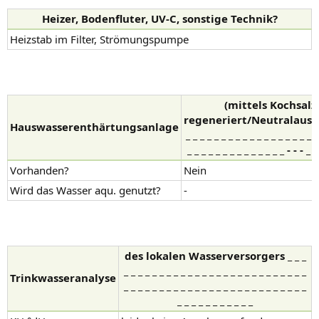
Heizer, Bodenfluter, UV-C, sonstige Technik?
Heizstab im Filter, Strömungspumpe
(mittels Kochsalz
regeneriert/Neutralaust
Hauswasserenthärtungsanlage
_ _ _ _ _ _ _ _ _ _ _ _ _ _ _ _ _ _ _
_ _ _ _ _ _ _ _ _ _ _ _ _ _ - - - _ _
Vorhanden?
Nein
Wird das Wasser aqu. genutzt?
-
des lokalen Wasserversorgers _ _ _
_ _ _ _ _ _ _ _ _ _ _ _ _ _ _ _ _ _ _ _ _ _ _ _ _ _
Trinkwasseranalyse
_ _ _ _ _ _ _ _ _ _ _ _ _ _ _ _ _ _ _ _ _ _ _ _ _ _
_ _ _ _ _ _ _ _ _ _ _