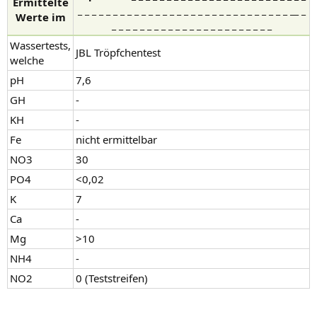
Ermittelte
_ _ _ _ _ _ _ _ _ _ _ _ _ _ _ _ _ _ _ _ _ _ _ _ _ _ _ _ _ _ __ _
Werte im
_ _ _ _ _ _ _ _ _ _ _ _ _ _ _ _ _ _ _ _ _ _ _
Wassertests,
JBL Tröpfchentest
welche
pH
7,6
GH
-
KH
-
Fe
nicht ermittelbar
NO3
30
PO4
<0,02
K
7
Ca
-
Mg
>10
NH4
-
NO2
0 (Teststreifen)