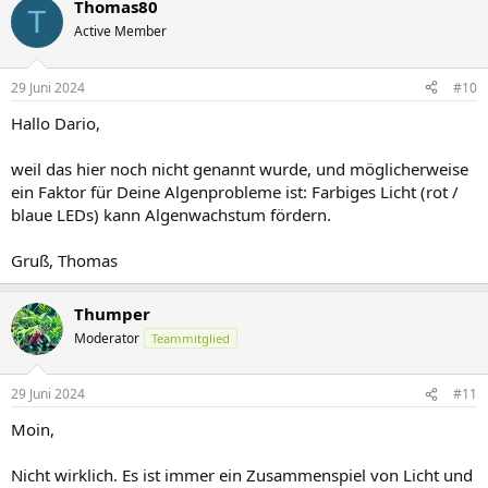
Thomas80
k
T
t
Active Member
i
o
n
29 Juni 2024
#10
e
n
Hallo Dario,
:
weil das hier noch nicht genannt wurde, und möglicherweise
ein Faktor für Deine Algenprobleme ist: Farbiges Licht (rot /
blaue LEDs) kann Algenwachstum fördern.
Gruß, Thomas
Thumper
Moderator
Teammitglied
29 Juni 2024
#11
Moin,
Nicht wirklich. Es ist immer ein Zusammenspiel von Licht und