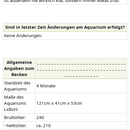
ist außerdem nie wirklich klar, sondern immer etwas trüb.
Sind in letzter Zeit Änderungen am Aquarium erfolgt?
Keine Änderungen.
Allgemeine
_ _ _ _ _ _ _ _ _ _ _ _ _ _ _ _ _ _ _ _ _ _ _ _ _ _ _ _ _ _ _
Angaben zum
_ _ _ _ _ _ _ _ _ _ _ _ _ _ _ _ _ _ _ _ _ _ _ _ _ _ _ _ _ _ _
Becken
_ _ _ _ _ _ _ _ _ _ _ _
Standzeit des
4 Monate
Aquariums:
Maße des
Aquariums
121cm x 41cm x 53cm
LxBxH:
Bruttoliter:
240
~Nettoliter:
ca. 210