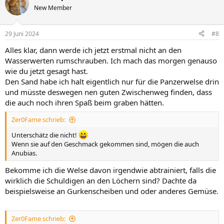
t
New Member
i
o
n
29 Juni 2024
#8
e
n
Alles klar, dann werde ich jetzt erstmal nicht an den
:
Wasserwerten rumschrauben. Ich mach das morgen genauso
wie du jetzt gesagt hast.
Den Sand habe ich halt eigentlich nur für die Panzerwelse drin
und müsste deswegen nen guten Zwischenweg finden, dass
die auch noch ihren Spaß beim graben hätten.
Zer0Fame schrieb:
Unterschätz die nicht!
Wenn sie auf den Geschmack gekommen sind, mögen die auch
Anubias.
Bekomme ich die Welse davon irgendwie abtrainiert, falls die
wirklich die Schuldigen an den Löchern sind? Dachte da
beispielsweise an Gurkenscheiben und oder anderes Gemüse.
Zer0Fame schrieb: