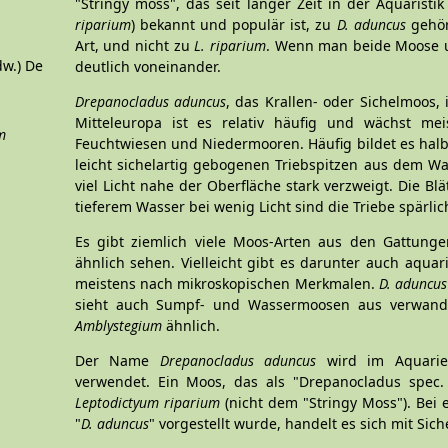
"Stringy moss", das seit langer Zeit in der Aquaris
riparium
) bekannt und populär ist, zu
D. aduncus
gehör
Art, und nicht zu
L. riparium
. Wenn man beide Moose un
w.) De
deutlich voneinander.
Drepanocladus aduncus
, das Krallen- oder Sichelmoos,
Mitteleuropa ist es relativ häufig und wächst me
m
Feuchtwiesen und Niedermooren. Häufig bildet es hal
leicht sichelartig gebogenen Triebspitzen aus dem W
viel Licht nahe der Oberfläche stark verzweigt. Die Blä
tieferem Wasser bei wenig Licht sind die Triebe spärlic
Es gibt ziemlich viele Moos-Arten aus den Gattung
ähnlich sehen. Vielleicht gibt es darunter auch aquar
meistens nach mikroskopischen Merkmalen.
D. aduncus
sieht auch Sumpf- und Wassermoosen aus verwan
Amblystegium
ähnlich.
Der Name
Drepanocladus aduncus
wird im Aquarien
verwendet. Ein Moos, das als "Drepanocladus spec.
Leptodictyum riparium
(nicht dem "Stringy Moss"). Bei
"
D. aduncus
" vorgestellt wurde, handelt es sich mit Sic