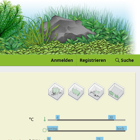
Anmelden
Registrieren
Suche
4
30
°C
gering
hoch
0
21