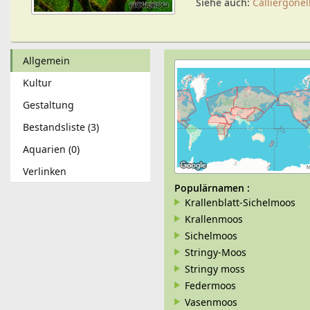
Siehe auch:
Calliergone
Allgemein
Kultur
Gestaltung
Bestandsliste (3)
Aquarien (0)
Verlinken
Populärnamen
:
Krallenblatt-Sichelmoos
Krallenmoos
Sichelmoos
Stringy-Moos
Stringy moss
Federmoos
Vasenmoos