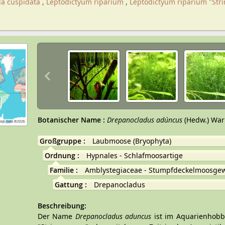
lla cuspidata
,
Leptodictyum riparium
,
Leptodictyum riparium "Str
Botanischer Name
:
Drepanocladus adúncus
(Hedw.) War
Großgruppe
:
Laubmoose (Bryophyta)
Ordnung
:
Hypnales - Schlafmoosartige
Familie
:
Amblystegiaceae - Stumpfdeckelmoosge
Gattung
:
Drepanocladus
Beschreibung:
Der Name
Drepanocladus aduncus
ist im Aquarienhobby