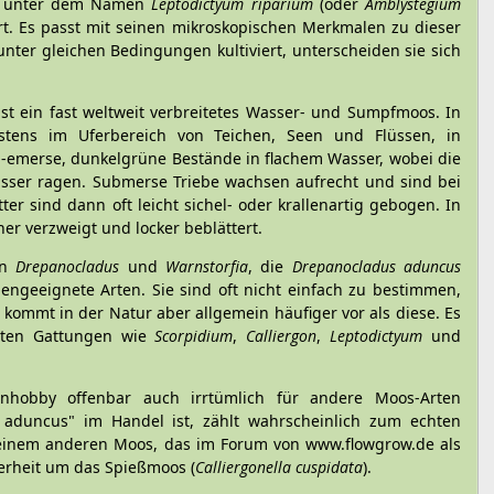
tik unter dem Namen
Leptodictyum riparium
(oder
Amblystegium
t. Es passt mit seinen mikroskopischen Merkmalen zu dieser
ter gleichen Bedingungen kultiviert, unterscheiden sie sich
 ist ein fast weltweit verbreitetes Wasser- und Sumpfmoos. In
istens im Uferbereich von Teichen, Seen und Flüssen, in
b-emerse, dunkelgrüne Bestände in flachem Wasser, wobei die
asser ragen. Submerse Triebe wachsen aufrecht und sind bei
tter sind dann oft leicht sichel- oder krallenartig gebogen. In
her verzweigt und locker beblättert.
en
Drepanocladus
und
Warnstorfia
, die
Drepanocladus aduncus
iengeeignete Arten. Sie sind oft nicht einfach zu bestimmen,
kommt in der Natur aber allgemein häufiger vor als diese. Es
dten Gattungen wie
Scorpidium
,
Calliergon
,
Leptodictyum
und
hobby offenbar auch irrtümlich für andere Moos-Arten
 aduncus" im Handel ist, zählt wahrscheinlich zum echten
 einem anderen Moos, das im Forum von www.flowgrow.de als
herheit um das Spießmoos (
Calliergonella cuspidata
).