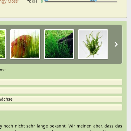
ingy Moss"
°dKH
nst.
wächse
 noch nicht sehr lange bekannt. Wir meinen aber, dass das