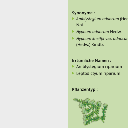
Synonyme
:
Amblystegium aduncum
(Hed
Not.
Hypnum aduncum
Hedw.
Hypnum kneiffii
var.
aduncu
(Hedw.) Kindb.
Irrtümliche Namen
:
Amblystegium riparium
Leptodictyum riparium
Pflanzentyp
: