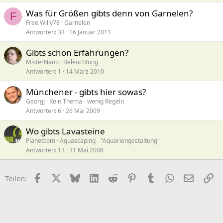
Was für Größen gibts denn von Garnelen?
F
Free Willy78
Garnelen
Antworten
33
16 Januar 2011
Gibts schon Erfahrungen?
MisterNano
Beleuchtung
Antworten
1
14 März 2010
Münchener - gibts hier sowas?
GeorgJ
Kein Thema - wenig Regeln
Antworten
6
26 Mai 2009
Wo gibts Lavasteine
Planetcom
Aquascaping - "Aquariengestaltung"
Antworten
13
31 Mai 2008
Facebook
X (Twitter)
Bluesky
LinkedIn
Reddit
Pinterest
Tumblr
WhatsApp
E-Mail
Li
Teilen: