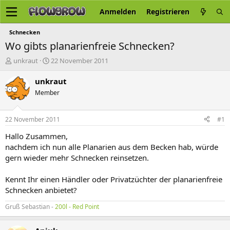
Anmelden
Registrieren
Schnecken
Wo gibts planarienfreie Schnecken?
E
E
unkraut
22 November 2011
r
r
s
s
unkraut
t
t
Member
e
e
l
l
l
l
22 November 2011
#1
e
t
r
a
Hallo Zusammen,
m
nachdem ich nun alle Planarien aus dem Becken hab, würde
gern wieder mehr Schnecken reinsetzen.
Kennt Ihr einen Händler oder Privatzüchter der planarienfreie
Schnecken anbietet?
Gruß Sebastian -
200l - Red Point