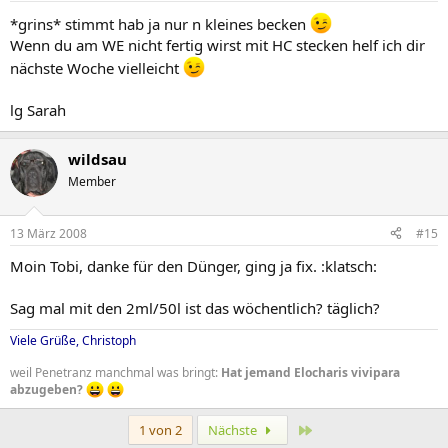
*grins* stimmt hab ja nur n kleines becken
Wenn du am WE nicht fertig wirst mit HC stecken helf ich dir
nächste Woche vielleicht
lg Sarah
wildsau
Member
13 März 2008
#15
Moin Tobi, danke für den Dünger, ging ja fix. :klatsch:
Sag mal mit den 2ml/50l ist das wöchentlich? täglich?
Viele Grüße, Christoph
weil Penetranz manchmal was bringt:
Hat jemand Elocharis vivipara
abzugeben?
Letzte
1 von 2
Nächste