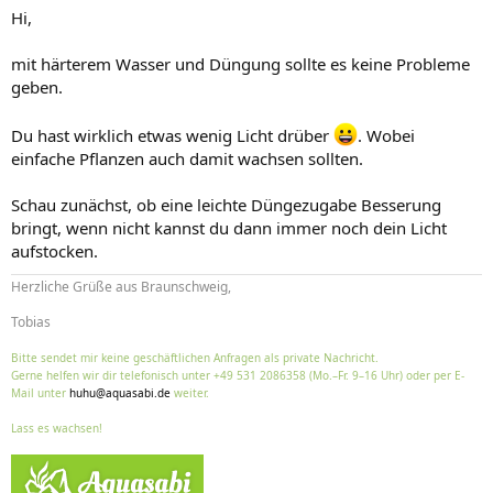
Hi,
mit härterem Wasser und Düngung sollte es keine Probleme
geben.
Du hast wirklich etwas wenig Licht drüber
. Wobei
einfache Pflanzen auch damit wachsen sollten.
Schau zunächst, ob eine leichte Düngezugabe Besserung
bringt, wenn nicht kannst du dann immer noch dein Licht
aufstocken.
Herzliche Grüße aus Braunschweig,
Tobias
Bitte sendet mir keine geschäftlichen Anfragen als private Nachricht.
Gerne helfen wir dir telefonisch unter +49 531 2086358 (Mo.–Fr. 9–16 Uhr) oder per E-
Mail unter
huhu@aquasabi.de
weiter.
Lass es wachsen!