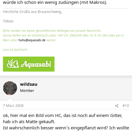
würde ich schon ein wenig zudüngen (mit Makros).
Herzliche Grüße aus Braunschweig,
Tobias
Bitte sendet mir keine geschäftlichen Anfragen als private Nachricht.
Gerne helfen wir dir telefonisch unter +49 531 2086358 (Mo.–Fr. 9–16 Uhr) oder per E-
Mail unter
huhu@aquasabi.de
weiter.
Lass es wachsen!
wildsau
Member
7 März 2008
#10
ok, hier mal ein Bild vom HC, das ist noch auf einem Gitter,
hab ich als Matte gekauft.
Ist wahrscheinlich besser wenn´s eingepflanzt wird? Ich wollte