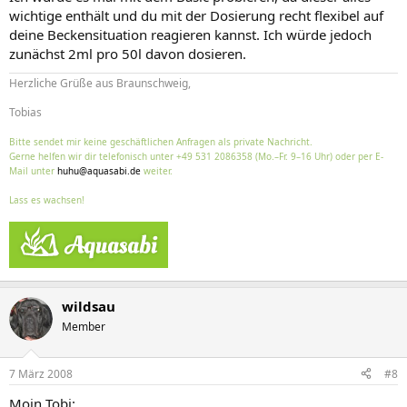
wichtige enthält und du mit der Dosierung recht flexibel auf
deine Beckensituation reagieren kannst. Ich würde jedoch
zunächst 2ml pro 50l davon dosieren.
Herzliche Grüße aus Braunschweig,
Tobias
Bitte sendet mir keine geschäftlichen Anfragen als private Nachricht.
Gerne helfen wir dir telefonisch unter +49 531 2086358 (Mo.–Fr. 9–16 Uhr) oder per E-
Mail unter
huhu@aquasabi.de
weiter.
Lass es wachsen!
wildsau
Member
7 März 2008
#8
Moin Tobi: