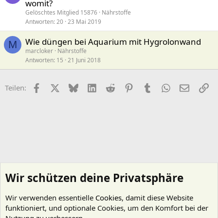
womit?
Gelöschtes Mitglied 15876
Nährstoffe
Antworten
20
23 Mai 2019
Wie düngen bei Aquarium mit Hygrolonwand
M
marcloker
Nährstoffe
Antworten
15
21 Juni 2018
Facebook
X (Twitter)
Bluesky
LinkedIn
Reddit
Pinterest
Tumblr
WhatsApp
E-Mail
Li
Teilen:
Wir schützen deine Privatsphäre
Wir verwenden essentielle
Cookies
, damit diese Website
funktioniert, und optionale Cookies, um den Komfort bei der