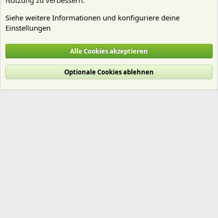
Nutzung zu verbessern.
Siehe weitere Informationen und konfiguriere deine
Einstellungen
Nährstoffe
Alle Cookies akzeptieren
Cookies
Deutsch (Du)
Optionale Cookies ablehnen
Nutzungsbedingungen
Datenschutz
Hilfe und Impressum
Start
R
S
S