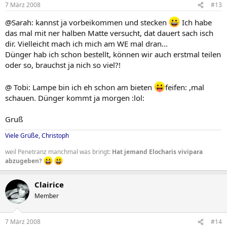
7 März 2008
#13
@Sarah: kannst ja vorbeikommen und stecken
Ich habe
das mal mit ner halben Matte versucht, dat dauert sach isch
dir. Vielleicht mach ich mich am WE mal dran...
Dünger hab ich schon bestellt, können wir auch erstmal teilen
oder so, brauchst ja nich so viel?!
@ Tobi: Lampe bin ich eh schon am bieten
feifen: ,mal
schauen. Dünger kommt ja morgen :lol:
Gruß
Viele Grüße, Christoph
weil Penetranz manchmal was bringt:
Hat jemand Elocharis vivipara
abzugeben?
Clairice
Member
7 März 2008
#14