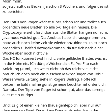
Moin moin,
so jetzt läuft das Becken ja schon 3 Wochen, und folgendes ist
zu berichten:
Der Lotus von Roger wächst super, schön rot und treibt auch
ordentlich neue Blätter (so alle 5-6 Tage ein neues). Die
Cryptocoryne sieht furchtbar aus, die Blätter hängen nur rum.
Javamoos wächst gut, Dia Anubias habe ich rausgenommen,
hatte auch noch keine Zeit sie wieder anzubinden. Es ist noch
ordentlich C. helferi dazugekommen, da tut sich nach einer
Woche aber noch nicht viel....
Das HC funktioniert wohl nicht, viele gelbliche Blätter, wächst
in die Höhe etc. ICh dünge Wöchentlich EL Pro Fito nach
Anleitung (40ml). Ich weiss nicht ob das reicht vielleicht
brauch ich doch noch ein bisschen Makrodünger von Tobi?
Wasserwerte Leitung siehe in Rogers Beitrag. Hoffe ich
bekomme bald mal ne günstige neue Leuchte mit ordentlich
Dampf... Der Tipp von Roger ist schon gut, aber das sprengt
alles mein Budget...
Und: Es gibt einen kleinen Blaualgenteppich, aber nur auf
dem weissen Sand. Da ist kein Dünger drunter, kann das