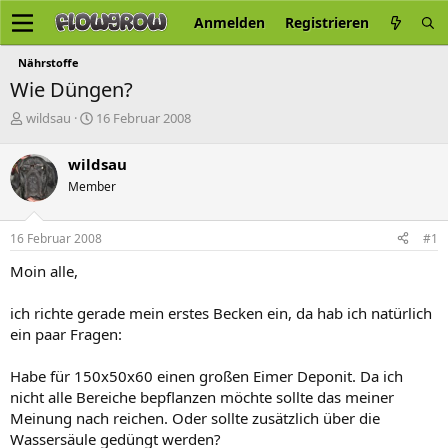
Anmelden
Registrieren
Nährstoffe
Wie Düngen?
E
E
wildsau
16 Februar 2008
r
r
s
s
wildsau
t
t
Member
e
e
l
l
l
l
16 Februar 2008
#1
e
t
r
a
Moin alle,
m
ich richte gerade mein erstes Becken ein, da hab ich natürlich
ein paar Fragen:
Habe für 150x50x60 einen großen Eimer Deponit. Da ich
nicht alle Bereiche bepflanzen möchte sollte das meiner
Meinung nach reichen. Oder sollte zusätzlich über die
Wassersäule gedüngt werden?