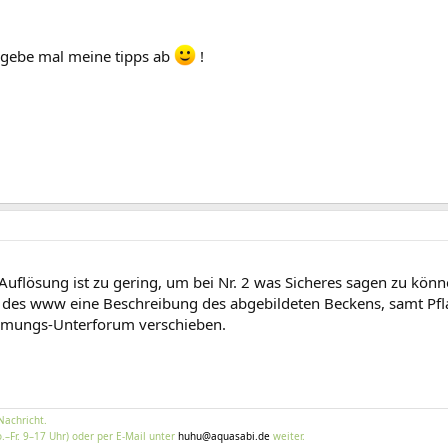
r gebe mal meine tipps ab
!
uflösung ist zu gering, um bei Nr. 2 was Sicheres sagen zu könne
en des www eine Beschreibung des abgebildeten Beckens, samt Pfl
mmungs-Unterforum verschieben.
Nachricht.
.–Fr. 9–17 Uhr) oder per E-Mail unter
huhu@aquasabi.de
weiter.