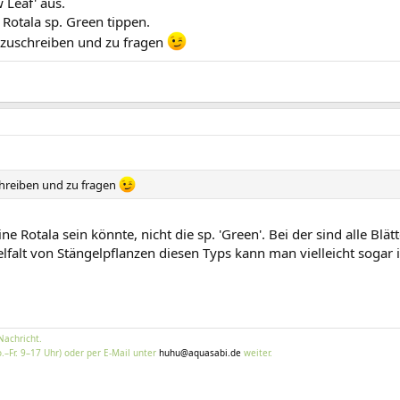
 Leaf' aus.
Rotala sp. Green tippen.
anzuschreiben und zu fragen
chreiben und zu fragen
ne Rotala sein könnte, nicht die sp. 'Green'. Bei der sind alle Blät
elfalt von Stängelpflanzen diesen Typs kann man vielleicht sogar
Nachricht.
.–Fr. 9–17 Uhr) oder per E-Mail unter
huhu@aquasabi.de
weiter.