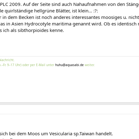
ei IAPLC 2009. Auf der Seite sind auch Nahaufnahmen von den Stänge
quirlständige hellgrüne Blätter, ist klein... :?:
er in dem Becken ist noch anderes interessantes moosiges u. nic
s in Asien Hydrocotyle maritima genannt wird. Ob es identisch mit 
s ich als sibthorpioides kenne.
Nachricht.
.–Fr. 9–17 Uhr) oder per E-Mail unter
huhu@aquasabi.de
weiter.
 sich bei dem Moos um Vesicularia sp.Taiwan handelt.