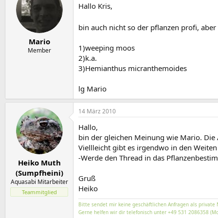
Hallo Kris,
bin auch nicht so der pflanzen profi, abe
Mario
1)weeping moos
Member
2)k.a.
3)Hemianthus micranthemoides
lg Mario
14 März 2010
Hallo,
bin der gleichen Meinung wie Mario. Die A
Viellleicht gibt es irgendwo in den Weit
-Werde den Thread in das Pflanzenbesti
Heiko Muth
(Sumpfheini)
Gruß
Aquasabi Mitarbeiter
Heiko
Teammitglied
Bitte sendet mir keine geschäftlichen Anfragen als private 
Gerne helfen wir dir telefonisch unter +49 531 2086358 (Mo