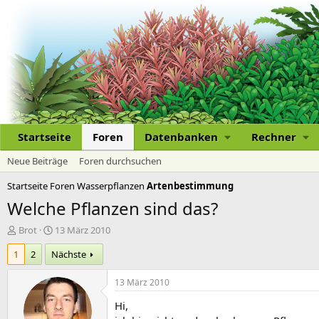
Startseite
Foren
Datenbanken
Rechner
Neue Beiträge
Foren durchsuchen
Startseite
Foren
Wasserpflanzen
Artenbestimmung
Welche Pflanzen sind das?
E
E
Brot
13 März 2010
r
r
1
2
Nächste
s
s
t
t
e
e
13 März 2010
l
l
Hi,
l
l