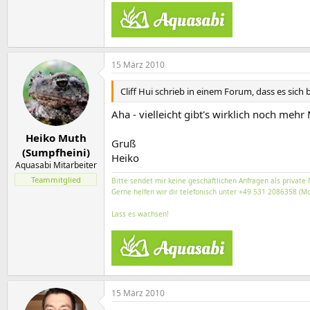
15 März 2010
Cliff Hui schrieb in einem Forum, dass es sic
Aha - vielleicht gibt's wirklich noch m
Heiko Muth
Gruß
(Sumpfheini)
Heiko
Aquasabi Mitarbeiter
Teammitglied
Bitte sendet mir keine geschäftlichen Anfragen als private 
Gerne helfen wir dir telefonisch unter +49 531 2086358 (Mo
Lass es wachsen!
15 März 2010