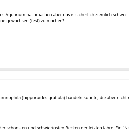
es Aquarium nachmachen aber das is sicherlich ziemlich schwer.
ine gewachsen (fest) zu machen?
Limnophila (hippuroides gratiola) handeln könnte, die aber nicht r
er schönsten und schwierigsten Becken der letzten Jahre. Ein "Na