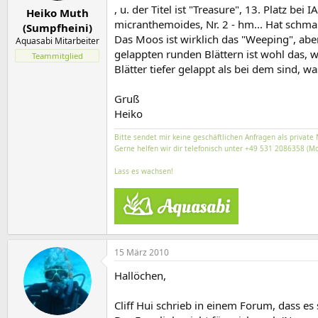
, u. der Titel ist "Treasure", 13. Platz b
Heiko Muth
micranthemoides, Nr. 2 - hm... Hat schmale 
(Sumpfheini)
Das Moos ist wirklich das "Weeping", ab
Aquasabi Mitarbeiter
gelappten runden Blättern ist wohl das, wa
Teammitglied
Blätter tiefer gelappt als bei dem sind, wa
Gruß
Heiko
Bitte sendet mir keine geschäftlichen Anfragen als private 
Gerne helfen wir dir telefonisch unter +49 531 2086358 (Mo
Lass es wachsen!
15 März 2010
Hallöchen,
Cliff Hui schrieb in einem Forum, dass es