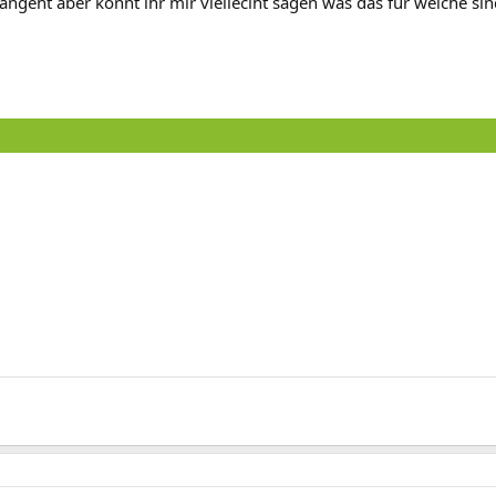
 angeht aber könnt ihr mir vielleciht sagen was das für welche si