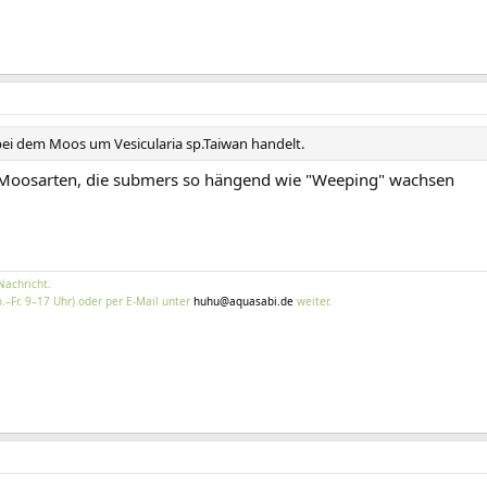
h bei dem Moos um Vesicularia sp.Taiwan handelt.
ehr Moosarten, die submers so hängend wie "Weeping" wachsen
Nachricht.
.–Fr. 9–17 Uhr) oder per E-Mail unter
huhu@aquasabi.de
weiter.