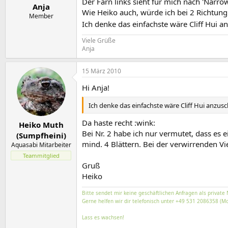
Der Farn links sieht für mich nach 'Narrow
Anja
Wie Heiko auch, würde ich bei 2 Richtung 
Member
Ich denke das einfachste wäre Cliff Hui 
Viele Grüße
Anja
15 März 2010
Hi Anja!
Ich denke das einfachste wäre Cliff Hui anzus
Da haste recht :wink:
Heiko Muth
Bei Nr. 2 habe ich nur vermutet, dass es ei
(Sumpfheini)
mind. 4 Blättern. Bei der verwirrenden Vi
Aquasabi Mitarbeiter
Teammitglied
Gruß
Heiko
Bitte sendet mir keine geschäftlichen Anfragen als private 
Gerne helfen wir dir telefonisch unter +49 531 2086358 (Mo
Lass es wachsen!