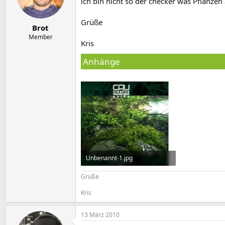
e
t
ich bin nicht so der checker was Pflanzen
r
a
m
Grüße
Brot
Member
Kris
Anhänge
Unbenannt-1.jpg
184 KB · Aufrufe: 996
Grüße
Kris
13 März 2010