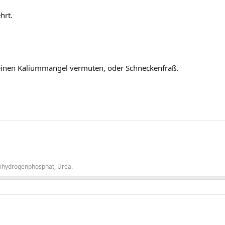
hrt.
?
n einen Kaliummangel vermuten, oder Schneckenfraß.
dihydrogenphosphat, Urea.