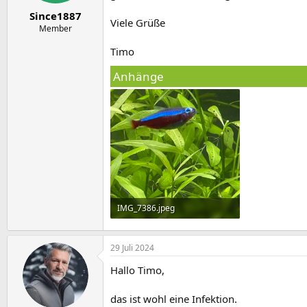
e
t
o
r
a
r
Since1887
Viele Grüße
m
t
Member
e
Timo
Anhänge
IMG_7386.jpeg
1 MB · Aufrufe: 294
29 Juli 2024
Hallo Timo,
das ist wohl eine Infektion.