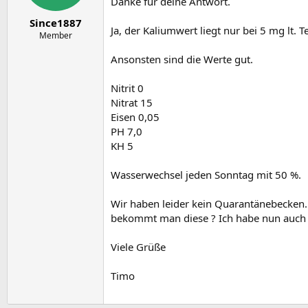
Danke für deine Antwort.
Since1887
Ja, der Kaliumwert liegt nur bei 5 mg lt
Member
Ansonsten sind die Werte gut.
Nitrit 0
Nitrat 15
Eisen 0,05
PH 7,0
KH 5
Wasserwechsel jeden Sonntag mit 50 %.
Wir haben leider kein Quarantänebecken.
bekommt man diese ? Ich habe nun auch n
Viele Grüße
Timo