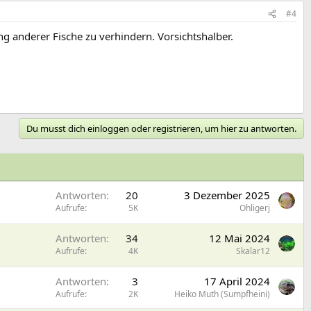
#4
g anderer Fische zu verhindern. Vorsichtshalber.
Du musst dich einloggen oder registrieren, um hier zu antworten.
Antworten
20
3 Dezember 2025
Aufrufe
5K
Ohligerj
Antworten
34
12 Mai 2024
Aufrufe
4K
Skalar12
Antworten
3
17 April 2024
Aufrufe
2K
Heiko Muth (Sumpfheini)