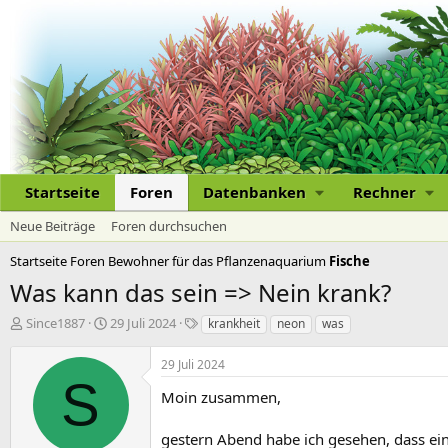
Startseite
Foren
Datenbanken
Rechner
Neue Beiträge
Foren durchsuchen
Startseite
Foren
Bewohner für das Pflanzenaquarium
Fische
Was kann das sein => Nein krank?
E
E
S
Since1887
29 Juli 2024
krankheit
neon
was
r
r
c
s
s
h
29 Juli 2024
t
t
l
S
e
e
a
Moin zusammen,
l
l
g
l
l
w
gestern Abend habe ich gesehen, dass ein