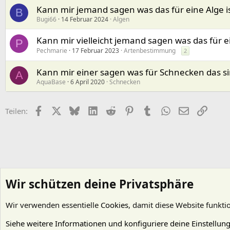
Kann mir jemand sagen was das für eine Alge is
B
Bugi66
14 Februar 2024
Algen
Kann mir vielleicht jemand sagen was das für ei
P
Pechmarie
17 Februar 2023
Artenbestimmung
2
Kann mir einer sagen was für Schnecken das s
A
AquaBase
6 April 2020
Schnecken
Facebook
X (Twitter)
Bluesky
LinkedIn
Reddit
Pinterest
Tumblr
WhatsApp
E-Mail
Link
Teilen:
Wir schützen deine Privatsphäre
Wir verwenden essentielle
Cookies
, damit diese Website funkti
Startseite
Foren
Bewohner für das Pflanzenaquarium
Fische
Siehe weitere Informationen und konfiguriere deine Einstellun