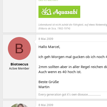
Lebenskunst ist nicht zuletzt die Fähigkeit, auf etwas Notwendig
(Vittorio de Sica, 1902-1974)
8 Mai 2009
B
Hallo Marcel,
ich geh Morgen mal gucken ob ich noch 
Biotoecus
2mm sollten aber in aller Regel reichen 
Active Member
Auch wenn es 40 hoch ist.
Beste Grüße
Martin
Every generation got it´s own disease..................
8 Mai 2009