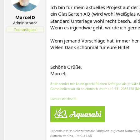
e
t
r
a
Ich bin für mein aktuelles Projekt auf d
m
ein GlasGarten AQ (wird wohl Weißglas w
MarcelD
Standard Unterlage wohl recht besch...e
Administrator
Wenn es irgendwie geht, würde ich gerne 
Teammitglied
Wenn jemand Vorschläge hat, immer her 
Vielen Dank schonmal für eure Hilfe!
Schöne Grüße,
Marcel.
Bitte sendet mir keine geschäftlichen Anfragen als private 
Gerne helfen wir dir telefonisch unter +49 531 2086358 (Mo
Lass es wachsen!
Lebenskunst ist nicht zuletzt die Fähigkeit, auf etwas Notwendig
(Vittorio de Sica, 1902-1974)