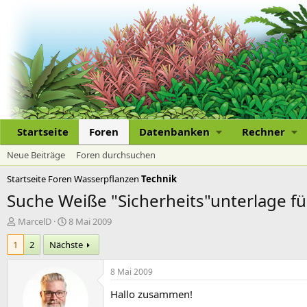
Startseite
Foren
Datenbanken
Rechner
Neue Beiträge
Foren durchsuchen
Startseite
Foren
Wasserpflanzen
Technik
Suche Weiße "Sicherheits"unterlage f
E
E
MarcelD
8 Mai 2009
r
r
1
2
Nächste
s
s
t
t
e
e
8 Mai 2009
l
l
Hallo zusammen!
l
l