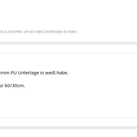
es zu verzichten, um sich etwas Überflüssiges zu leisten.
4mm PU Unterlage in weiß habe.
dür 60/30cm.