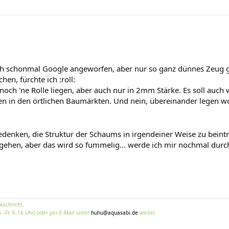
h schonmal Google angeworfen, aber nur so ganz dünnes Zeug 
en, fürchte ich :roll:
ch 'ne Rolle liegen, aber auch nur in 2mm Stärke. Es soll auch w
 in den örtlichen Baumärkten. Und nein, übereinander legen wollt
edenken, die Struktur der Schaums in irgendeiner Weise zu beint
ehen, aber das wird so fummelig... werde ich mir nochmal durc
Nachricht.
.–Fr. 9–16 Uhr) oder per E-Mail unter
huhu@aquasabi.de
weiter.