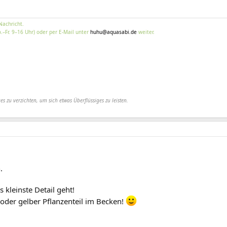
Nachricht.
.–Fr. 9–16 Uhr) oder per E-Mail unter
huhu@aquasabi.de
weiter.
es zu verzichten, um sich etwas Überflüssiges zu leisten.
.
s kleinste Detail geht!
oder gelber Pflanzenteil im Becken!