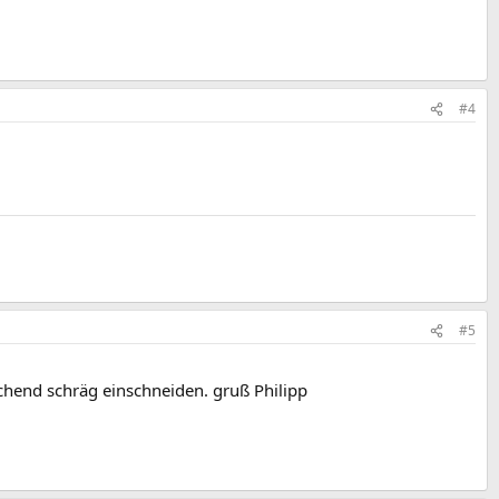
#4
#5
echend schräg einschneiden. gruß Philipp