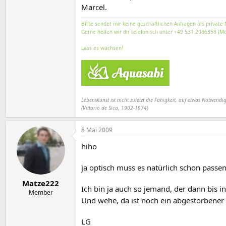
Marcel.
Bitte sendet mir keine geschäftlichen Anfragen als private 
Gerne helfen wir dir telefonisch unter +49 531 2086358 (Mo
Lass es wachsen!
Lebenskunst ist nicht zuletzt die Fähigkeit, auf etwas Notwendig
(Vittorio de Sica, 1902-1974)
8 Mai 2009
hiho
ja optisch muss es natürlich schon passen
Matze222
Ich bin ja auch so jemand, der dann bis in
Member
Und wehe, da ist noch ein abgestorbener 
LG