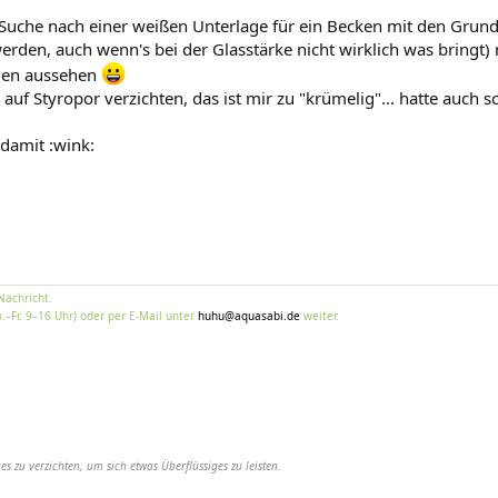
er Suche nach einer weißen Unterlage für ein Becken mit den Gr
erden, auch wenn's bei der Glasstärke nicht wirklich was bringt
iden aussehen
auf Styropor verzichten, das ist mir zu "krümelig"... hatte auc
damit :wink:
Nachricht.
.–Fr. 9–16 Uhr) oder per E-Mail unter
huhu@aquasabi.de
weiter.
es zu verzichten, um sich etwas Überflüssiges zu leisten.