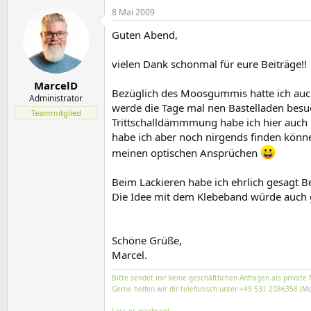
8 Mai 2009
Guten Abend,
vielen Dank schonmal für eure Beiträge!!
MarcelD
Bezüglich des Moosgummis hatte ich auc
Administrator
werde die Tage mal nen Bastelladen besuch
Teammitglied
Trittschalldämmmung habe ich hier auch no
habe ich aber noch nirgends finden können
meinen optischen Ansprüchen
Beim Lackieren habe ich ehrlich gesagt B
Die Idee mit dem Klebeband würde auch g
Schöne Grüße,
Marcel.
Bitte sendet mir keine geschäftlichen Anfragen als private 
Gerne helfen wir dir telefonisch unter +49 531 2086358 (Mo
Lass es wachsen!