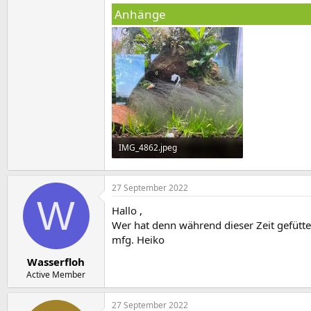
Anhänge
IMG_4862.jpeg
476,5 KB · Aufrufe: 345
27 September 2022
W
Hallo ,
Wer hat denn während dieser Zeit gefütter
mfg. Heiko
Wasserfloh
Active Member
27 September 2022