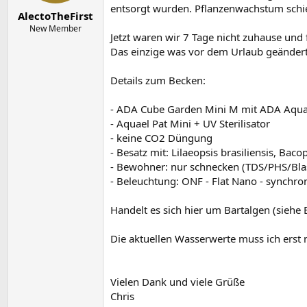
e
t
o
entsorgt wurden. Pflanzenwachstum schie
r
a
r
AlectoTheFirst
m
t
New Member
Jetzt waren wir 7 Tage nicht zuhause und 
e
Das einzige was vor dem Urlaub geändert
Details zum Becken:
- ADA Cube Garden Mini M mit ADA Aqua
- Aquael Pat Mini + UV Sterilisator
- keine CO2 Düngung
- Besatz mit: Lilaeopsis brasiliensis, Baco
- Bewohner: nur schnecken (TDS/PHS/Bl
- Beleuchtung: ONF - Flat Nano - synchro
Handelt es sich hier um Bartalgen (siehe B
Die aktuellen Wasserwerte muss ich erst
Vielen Dank und viele Grüße
Chris