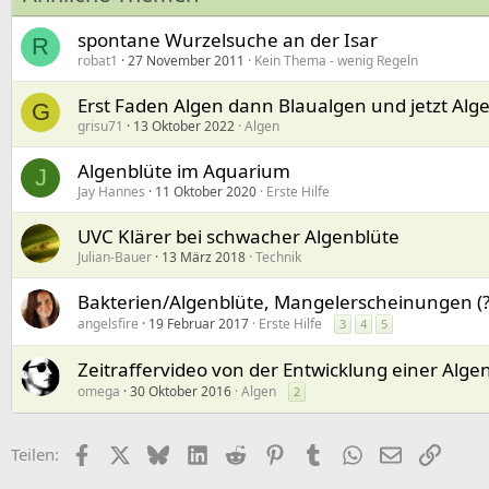
spontane Wurzelsuche an der Isar
R
robat1
27 November 2011
Kein Thema - wenig Regeln
Erst Faden Algen dann Blaualgen und jetzt Alg
G
grisu71
13 Oktober 2022
Algen
Algenblüte im Aquarium
J
Jay Hannes
11 Oktober 2020
Erste Hilfe
UVC Klärer bei schwacher Algenblüte
Julian-Bauer
13 März 2018
Technik
Bakterien/Algenblüte, Mangelerscheinungen (?
angelsfire
19 Februar 2017
Erste Hilfe
3
4
5
Zeitraffervideo von der Entwicklung einer Alge
omega
30 Oktober 2016
Algen
2
Facebook
X (Twitter)
Bluesky
LinkedIn
Reddit
Pinterest
Tumblr
WhatsApp
E-Mail
Link
Teilen: