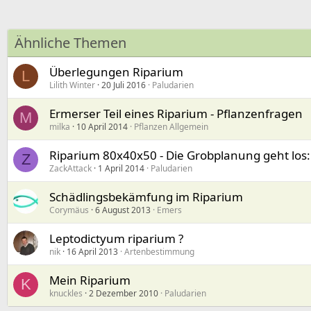
Ähnliche Themen
Überlegungen Riparium
L
Lilith Winter
20 Juli 2016
Paludarien
Ermerser Teil eines Riparium - Pflanzenfragen
M
milka
10 April 2014
Pflanzen Allgemein
Riparium 80x40x50 - Die Grobplanung geht los:
Z
ZackAttack
1 April 2014
Paludarien
Schädlingsbekämfung im Riparium
Corymäus
6 August 2013
Emers
Leptodictyum riparium ?
nik
16 April 2013
Artenbestimmung
Mein Riparium
K
knuckles
2 Dezember 2010
Paludarien