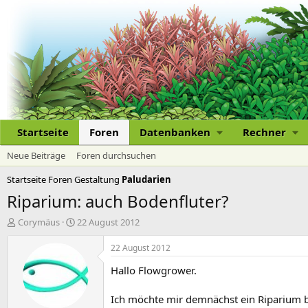
Startseite
Foren
Datenbanken
Rechner
Neue Beiträge
Foren durchsuchen
Startseite
Foren
Gestaltung
Paludarien
Riparium: auch Bodenfluter?
E
E
Corymäus
22 August 2012
r
r
s
s
22 August 2012
t
t
Hallo Flowgrower.
e
e
l
l
l
l
Ich möchte mir demnächst ein Riparium ba