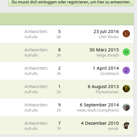
Du musst dich einloggen oder registrieren, um hier zu antworten.
Antworten
5
23 Juli 2016
L
Aufrufe
4K
Lilith Winter
Antworten
8
30 März 2015
H
Aufrufe
3K
helge donath
Antworten
2
1 April 2014
Z
Aufrufe
3K
ZackAttack
Antworten
1
6 August 2013
Aufrufe
2K
Plantamaniac
Antworten
9
6 September 2014
Aufrufe
2K
Heiko Muth (Sumpfheini)
Antworten
7
4 Dezember 2010
Aufrufe
7K
-serok-