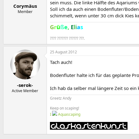
e
t
sein muss. Die linke Hälfte des Aqariums 
Corymäus
r
a
Soll ich da auch einen Bodenfluter/Boden
m
Member
schimmelt, wenn unter 30 cm dick Kies k
G
r
ü
ß
e
,
E
l
i
a
s
???? ??????? ?????? ???.
25 August 2012
Tach auch!
Bodenfluter halte ich für das geplante Pr
-serok-
Ich hab da selber mal längere Zeit so ein 
Active Member
Greetz Andy
Keep on scaping!
I
Aquascaping