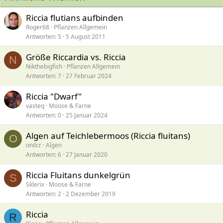
Riccia flutians aufbinden
Roger68
Pflanzen Allgemein
Antworten
5
5 August 2011
Größe Riccardia vs. Riccia
N
Nikthebigfish
Pflanzen Allgemein
Antworten
7
27 Februar 2024
Riccia "Dwarf"
vasteq
Moose & Farne
Antworten
0
25 Januar 2024
Algen auf Teichlebermoos (Riccia fluitans)
O
onilcr
Algen
Antworten
6
27 Januar 2020
Riccia Fluitans dunkelgrün
S
Sklerix
Moose & Farne
Antworten
2
2 Dezember 2019
Riccia
R