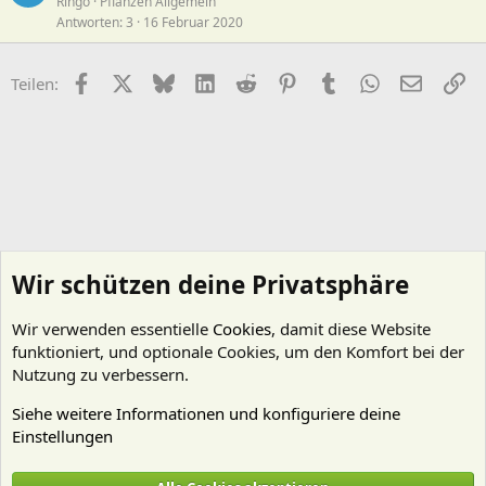
Ringo
Pflanzen Allgemein
Antworten
3
16 Februar 2020
Facebook
X (Twitter)
Bluesky
LinkedIn
Reddit
Pinterest
Tumblr
WhatsApp
E-Mail
Li
Teilen:
Wir schützen deine Privatsphäre
Wir verwenden essentielle
Cookies
, damit diese Website
funktioniert, und optionale Cookies, um den Komfort bei der
Nutzung zu verbessern.
Siehe weitere Informationen und konfiguriere deine
Einstellungen
Pflanzen Allgemein