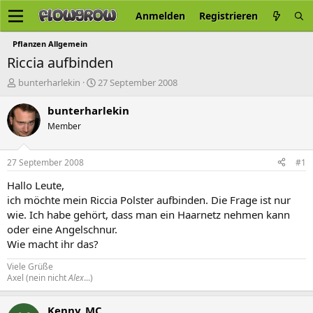
Anmelden
Registrieren
Pflanzen Allgemein
Riccia aufbinden
E
E
bunterharlekin
27 September 2008
r
r
s
s
bunterharlekin
t
t
Member
e
e
l
l
l
l
27 September 2008
#1
e
t
r
a
Hallo Leute,
m
ich möchte mein Riccia Polster aufbinden. Die Frage ist nur
wie. Ich habe gehört, dass man ein Haarnetz nehmen kann
oder eine Angelschnur.
Wie macht ihr das?
Viele Grüße
Axel (nein nicht
Alex
...)
Kenny_MC