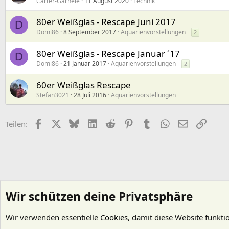
Carter-Garnele
11 August 2020
Technik
80er Weißglas - Rescape Juni 2017
D
Domi86
8 September 2017
Aquarienvorstellungen
2
80er Weißglas - Rescape Januar ´17
D
Domi86
21 Januar 2017
Aquarienvorstellungen
2
60er Weißglas Rescape
Stefan3021
28 Juli 2016
Aquarienvorstellungen
Facebook
X (Twitter)
Bluesky
LinkedIn
Reddit
Pinterest
Tumblr
WhatsApp
E-Mail
Link
Teilen:
Wir schützen deine Privatsphäre
Wir verwenden essentielle
Cookies
, damit diese Website funkti
Startseite
Foren
Gestaltung
Aquascaping - "Aquariengestaltung"