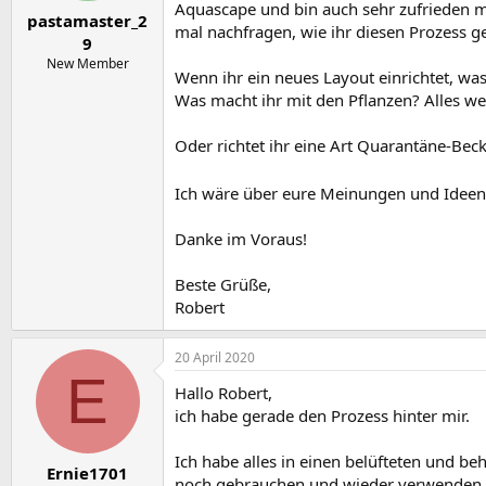
e
t
Aquascape und bin auch sehr zufrieden mi
pastamaster_2
r
a
mal nachfragen, wie ihr diesen Prozess ge
m
9
New Member
Wenn ihr ein neues Layout einrichtet, w
Was macht ihr mit den Pflanzen? Alles we
Oder richtet ihr eine Art Quarantäne-Be
Ich wäre über eure Meinungen und Ideen
Danke im Voraus!
Beste Grüße,
Robert
20 April 2020
E
Hallo Robert,
ich habe gerade den Prozess hinter mir.
Ich habe alles in einen belüfteten und b
Ernie1701
noch gebrauchen und wieder verwenden