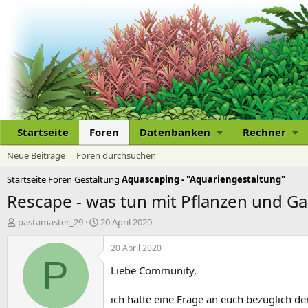
Startseite
Foren
Datenbanken
Rechner
Neue Beiträge
Foren durchsuchen
Startseite
Foren
Gestaltung
Aquascaping - "Aquariengestaltung"
Rescape - was tun mit Pflanzen und G
E
E
pastamaster_29
20 April 2020
r
r
s
s
20 April 2020
t
t
P
Liebe Community,
e
e
l
l
l
l
ich hätte eine Frage an euch bezüglich 