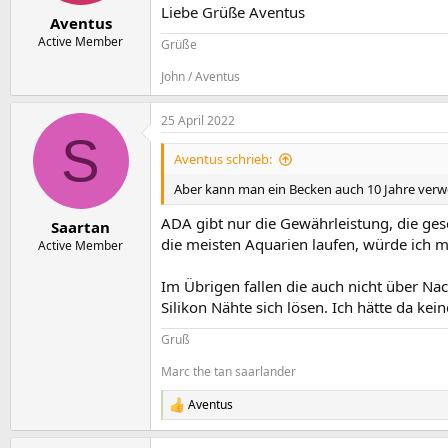
e
t
o
Liebe Grüße Aventus
r
a
r
Aventus
m
t
Active Member
Grüße
e
John / Aventus
25 April 2022
S
Aventus schrieb:
Aber kann man ein Becken auch 10 Jahre ver
ADA gibt nur die Gewährleistung, die gese
Saartan
die meisten Aquarien laufen, würde ich
Active Member
Im Übrigen fallen die auch nicht über Na
Silikon Nähte sich lösen. Ich hätte da ke
Gruß
Marc the tan saarlander
Aventus
R
e
a