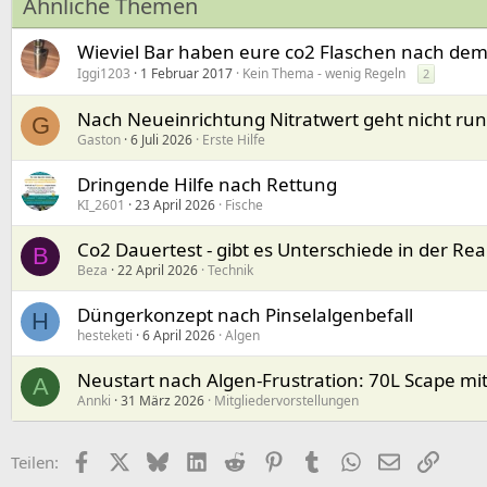
Ähnliche Themen
o
n
e
Wieviel Bar haben eure co2 Flaschen nach dem
n
Iggi1203
1 Februar 2017
Kein Thema - wenig Regeln
2
:
Nach Neueinrichtung Nitratwert geht nicht run
G
Gaston
6 Juli 2026
Erste Hilfe
Dringende Hilfe nach Rettung
KI_2601
23 April 2026
Fische
Co2 Dauertest - gibt es Unterschiede in der Rea
B
Beza
22 April 2026
Technik
Düngerkonzept nach Pinselalgenbefall
H
hesteketi
6 April 2026
Algen
Neustart nach Algen-Frustration: 70L Scape m
A
Annki
31 März 2026
Mitgliedervorstellungen
Facebook
X (Twitter)
Bluesky
LinkedIn
Reddit
Pinterest
Tumblr
WhatsApp
E-Mail
Link
Teilen: