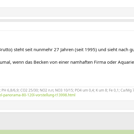
tto) steht seit nunmehr 27 Jahren (seit 1995) und sieht nach g
zumal, wenn das Becken von einer namhaften Firma oder Aquari
PH 6,8/6,9; CO2 25/30; NO2 n.n; NO3 10/15; PO4 um 0,4; K um 8; Fe 0,1; Ca/Mg 7 
el-panorama-80-120l-vorstellung-t13998.html