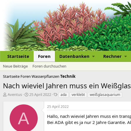
Startseite
Foren
Datenbanken
Rechner
Neue Beiträge
Foren durchsuchen
Startseite
Foren
Wasserpflanzen
Technik
Nach wieviel Jahren muss ein Weißgla
E
E
S
Aventus
25 April 2022
ada
verklebt
weißglasaquarium
r
r
c
s
s
h
25 April 2022
t
t
l
A
e
e
a
Hallo, nach wieviel Jahren muss ein tran
l
l
g
Bei ADA gibt es ja nur 2 Jahre Garantie
l
l
w