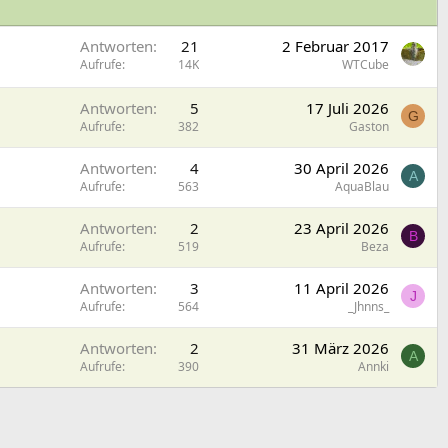
Antworten
21
2 Februar 2017
Aufrufe
14K
WTCube
Antworten
5
17 Juli 2026
G
Aufrufe
382
Gaston
Antworten
4
30 April 2026
A
Aufrufe
563
AquaBlau
Antworten
2
23 April 2026
B
Aufrufe
519
Beza
Antworten
3
11 April 2026
J
Aufrufe
564
_Jhnns_
Antworten
2
31 März 2026
A
Aufrufe
390
Annki