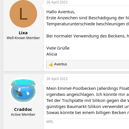
26 April 2022
k
L
t
Hallo Aventus,
i
o
Erste Anzeichen sind Beschädigung der Nä
n
Temperaturunterschiede beschleunigen di
e
n
Lixa
Bei normaler Verwendung des Beckens, häl
:
Well-Known Member
Viele Grüße
Alicia
Aventus
R
e
a
26 April 2022
k
t
Mein Emmel-Poolbecken (allerdings Floatg
i
o
irgendwo angeschlagen. Ich könnte mir ab
n
Teil der Tischplatte mit Silikon gegen di
e
günstiges Baumarkt-Silikon verwendet und 
n
Craddoc
Sowas könnte bei einem billigen Becken na
:
Active Member
MfG