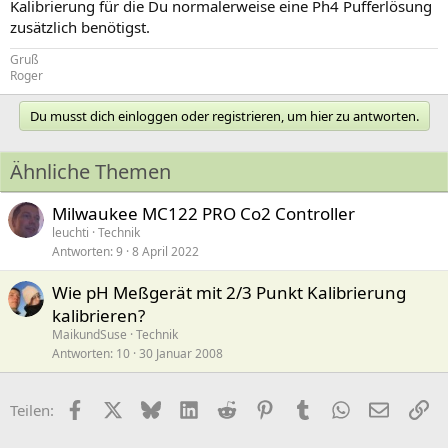
Kalibrierung für die Du normalerweise eine Ph4 Pufferlösung
zusätzlich benötigst.
Gruß
Roger
Du musst dich einloggen oder registrieren, um hier zu antworten.
Ähnliche Themen
Milwaukee MC122 PRO Co2 Controller
leuchti
Technik
Antworten
9
8 April 2022
Wie pH Meßgerät mit 2/3 Punkt Kalibrierung
kalibrieren?
MaikundSuse
Technik
Antworten
10
30 Januar 2008
Facebook
X (Twitter)
Bluesky
LinkedIn
Reddit
Pinterest
Tumblr
WhatsApp
E-Mail
Li
Teilen: