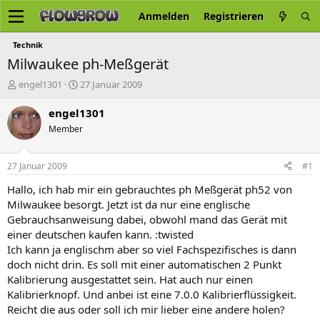
Anmelden
Registrieren
Technik
Milwaukee ph-Meßgerät
E
E
engel1301
27 Januar 2009
r
r
s
s
engel1301
t
t
Member
e
e
l
l
l
l
27 Januar 2009
#1
e
t
r
a
Hallo, ich hab mir ein gebrauchtes ph Meßgerät ph52 von
m
Milwaukee besorgt. Jetzt ist da nur eine englische
Gebrauchsanweisung dabei, obwohl mand das Gerät mit
einer deutschen kaufen kann. :twisted
Ich kann ja englischm aber so viel Fachspezifisches is dann
doch nicht drin. Es soll mit einer automatischen 2 Punkt
Kalibrierung ausgestattet sein. Hat auch nur einen
Kalibrierknopf. Und anbei ist eine 7.0.0 Kalibrierflüssigkeit.
Reicht die aus oder soll ich mir lieber eine andere holen?